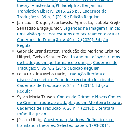
theory. Amsterdam/Philadelphia: Benjamins
Translation Library, 2016, 225 p.
,
Cadernos de
Tradução: v. 39 n. 2 (2019): Edição Regular
Jan-Louis Kruger, Szarkowska Agniezka, Izabela Krejtz,
Sebastião Braga-Junior,
Legendas na imagem fílmica:
uma visão geral dos estudos em rastreamento ocular
,
Cadernos de Tradução: v. 40 n. 2 (2020): Edição
Regular
Gabriele Brandstetter, Tradução de: Mariana Cristine
Hilgert, Evelyn Schuler Zea,
In and out of sync: ritmos
de tradução em performance e dança
,
Cadernos de
Tradução: v. 35 n. 2 (2015): Edição Regular
Leila Cristina Mello Darin,
Tradução literária e
discussão estética: Criando e recriando felicidade
,
Cadernos de Tradução: v. 35 n. 1 (2015): Edição
Regular
Sylvia Maria Trusen,
Contos de Grimm e Novos Contos
de Grimm: tradução e adaptação em Monteiro Lobato
,
Cadernos de Tradução: v. 36 n. 1 (2016): Literatura
Infantil e Juvenil
Jéssica Uhlig,
Chesterman, Andrew. Reflections on
translation theories: Selected papers 1993-2014.