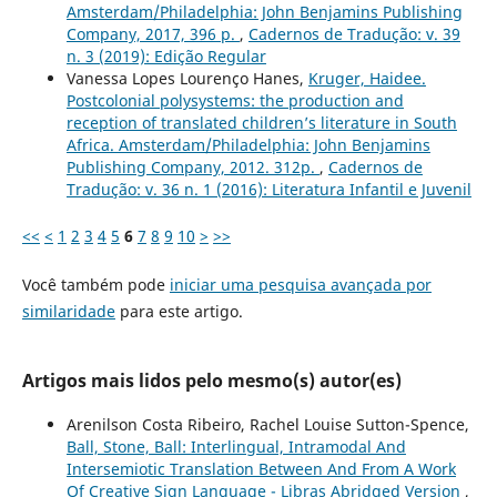
Amsterdam/Philadelphia: John Benjamins Publishing
Company, 2017, 396 p.
,
Cadernos de Tradução: v. 39
n. 3 (2019): Edição Regular
Vanessa Lopes Lourenço Hanes,
Kruger, Haidee.
Postcolonial polysystems: the production and
reception of translated children’s literature in South
Africa. Amsterdam/Philadelphia: John Benjamins
Publishing Company, 2012. 312p.
,
Cadernos de
Tradução: v. 36 n. 1 (2016): Literatura Infantil e Juvenil
<<
<
1
2
3
4
5
6
7
8
9
10
>
>>
Você também pode
iniciar uma pesquisa avançada por
similaridade
para este artigo.
Artigos mais lidos pelo mesmo(s) autor(es)
Arenilson Costa Ribeiro, Rachel Louise Sutton-Spence,
Ball, Stone, Ball: Interlingual, Intramodal And
Intersemiotic Translation Between And From A Work
Of Creative Sign Language - Libras Abridged Version
,