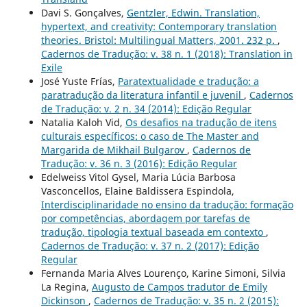
Davi S. Gonçalves,
Gentzler, Edwin. Translation,
hypertext, and creativity: Contemporary translation
theories. Bristol: Multilingual Matters, 2001. 232 p.
,
Cadernos de Tradução: v. 38 n. 1 (2018): Translation in
Exile
José Yuste Frías,
Paratextualidade e tradução: a
paratradução da literatura infantil e juvenil
,
Cadernos
de Tradução: v. 2 n. 34 (2014): Edição Regular
Natalia Kaloh Vid,
Os desafios na tradução de itens
culturais específicos: o caso de The Master and
Margarida de Mikhail Bulgarov
,
Cadernos de
Tradução: v. 36 n. 3 (2016): Edição Regular
Edelweiss Vitol Gysel, Maria Lúcia Barbosa
Vasconcellos, Elaine Baldissera Espindola,
Interdisciplinaridade no ensino da tradução: formação
por competências, abordagem por tarefas de
tradução, tipologia textual baseada em contexto
,
Cadernos de Tradução: v. 37 n. 2 (2017): Edição
Regular
Fernanda Maria Alves Lourenço, Karine Simoni, Silvia
La Regina,
Augusto de Campos tradutor de Emily
Dickinson
,
Cadernos de Tradução: v. 35 n. 2 (2015):