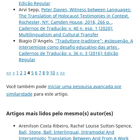
Edição Regular
Arvi Sepp,
Peter Davies, Witness between Languages:
The Translation of Holocaust Testimonies in Context.
Rochester, NY: Camden House, 2018, 266 p.
,
Cadernos de Tradução: v. 40 n. esp. 1 (2020):
Multilingualism and Cultural Transfer
Biagio D'Angelo,
“Traduttore-traditore”: #sóquenão. A
intersemiose como desafio educativo das artes
,
Cadernos de Tradução: v. 36 n. 3 (2016): Edição
Regular
<<
<
1
2
3
4
5
6
7
8
9
10
>
>>
Você também pode
iniciar uma pesquisa avançada por
similaridade
para este artigo.
Artigos mais lidos pelo mesmo(s) autor(es)
Arenilson Costa Ribeiro, Rachel Louise Sutton-Spence,
Ball, Stone, Ball: Interlingual, Intramodal And
Intersemiotic Translation Between And From A Work