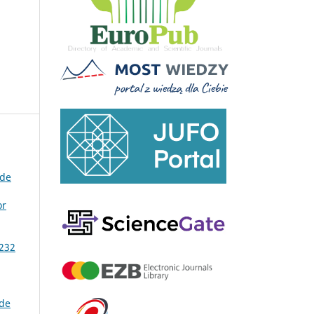
 de
or
 232
de