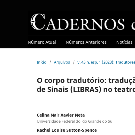
Número Atual
Números Anteriores
Notícias
Início
/
Arquivos
/
v. 43 n. esp. 1 (2023): Tradutore
O corpo tradutório: traduçã
de Sinais (LIBRAS) no teatr
Celina Nair Xavier Neta
Universidade Federal do Rio Grande do Sul
Rachel Louise Sutton-Spence