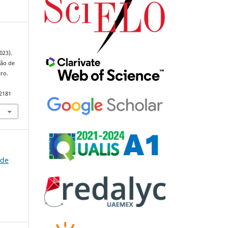
023).
ção de
tro.
92181
 de