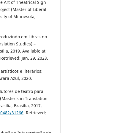
e Art of Theatrical Sign
ject (Master of Liberal
rsity of Minnesota,
produzindo em Libras no
nslation Studies) –
ília, 2019. Available at:
 Retrieved: Jan. 29, 2023.
rtísticos e literários:
Arara Azul, 2020.
dutores de teatro para
 (Master’s in Translation
asília, Brasília, 2017.
/10482/31266
. Retrieved:
radução e Interpretação de