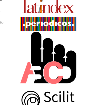
ou
ção