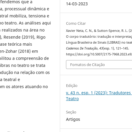
Defendemos que a
14-03-2023
ca, processual dinâmica e
tral mobiliza, tensiona e
no teatro. As análises aqui
Como Citar
 realizados na área no
Xavier Neta, C. N., & Sutton-Spence, R. L. (2
), Resende (2019), Rigo
O corpo tradutório: tradução e interpreta
Língua Brasileira de Sinais (LIBRAS) no tea
ase teórica mais
Cadernos De Tradução
,
43
(esp. 1), 121–145.
ven-Zohar (2018) em
https://doi.org/10.5007/2175-7968.2023.e
bilitou a compreensão de
Fomatos de Citação
bras no teatro se trata
radução na relação com os
a teatral e
Edição
om os atores atuando no
v. 43 n. esp. 1 (2023): Tradutores
Teatro
Seção
Artigos