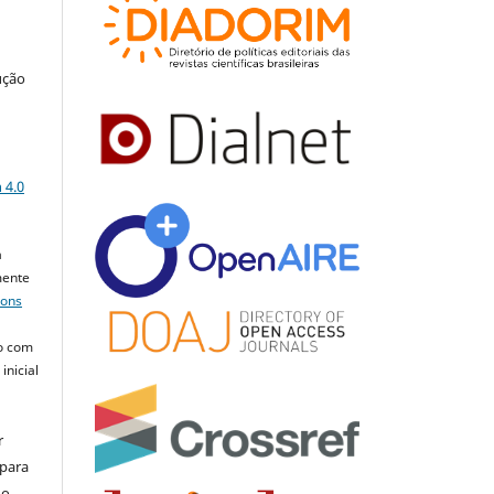
ução
a
 4.0
a
mente
mons
o com
inicial
r
 para
do