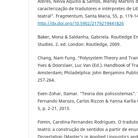
Albres, Neiva Aquino & Santos, Warley Martins do
caracterização de tradutores e intérpretes de 
teatral”. Fragmentum, Santa Maria, 55, p. 119-1
http://dx.doi.org/10.5902/2179219441826
Baker, Mona & Saldanha, Gabriela. Routledge En
Studies. 2. ed. London: Routledge, 2009.
Chang, Nam Fung. “Polysystem Theory and Trans
Yves & Doorslaer, Luc Van (Ed.). Handbook of Tra
Amsterdam; Philadelphia: John Benjamins Publi
257-264.
Even-Zohar, Itamar. “Teoria dos polissistemas”. 
Fernando Marozo, Carlos Rizzon & Yanna Karlla C
5, p. 2-21, 2013.
Fomin, Carolina Fernandes Rodrigues. O tradutor
teatro: a construção de sentidos a partir de enu
Dissertation (Master’s in Applied Linguistics an