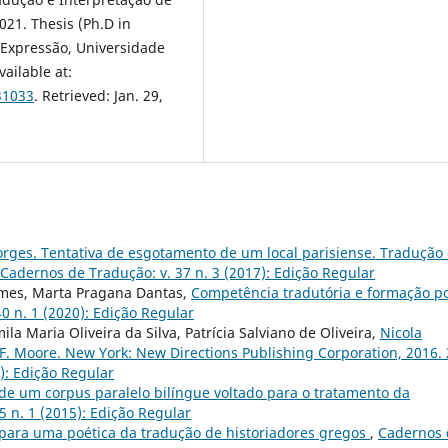
021. Thesis (Ph.D in
 Expressão, Universidade
vailable at:
31033
. Retrieved: Jan. 29,
orges. Tentativa de esgotamento de um local parisiense. Tradução
Cadernos de Tradução: v. 37 n. 3 (2017): Edição Regular
omes, Marta Pragana Dantas,
Competência tradutória e formação p
0 n. 1 (2020): Edição Regular
ila Maria Oliveira da Silva, Patrícia Salviano de Oliveira,
Nicola
F. Moore. New York: New Directions Publishing Corporation, 2016.
): Edição Regular
de um corpus paralelo bilíngue voltado para o tratamento da
5 n. 1 (2015): Edição Regular
ara uma poética da tradução de historiadores gregos
,
Cadernos 