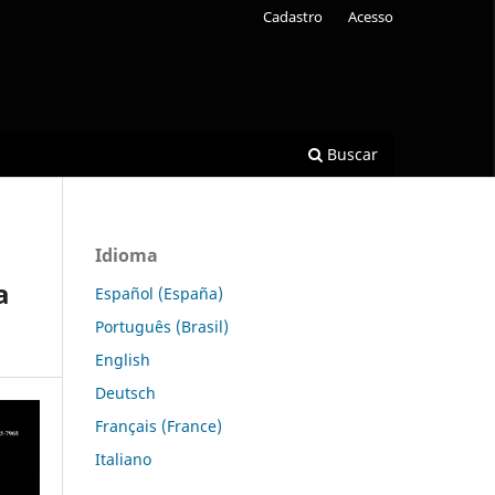
Cadastro
Acesso
Buscar
Idioma
a
Español (España)
Português (Brasil)
English
Deutsch
Français (France)
Italiano