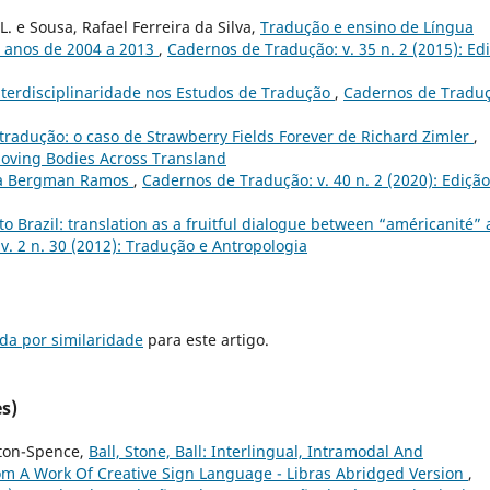
L. e Sousa, Rafael Ferreira da Silva,
Tradução e ensino de Língua
 anos de 2004 a 2013
,
Cadernos de Tradução: v. 35 n. 2 (2015): Ed
nterdisciplinaridade nos Estudos de Tradução
,
Cadernos de Traduç
tradução: o caso de Strawberry Fields Forever de Richard Zimler
,
Moving Bodies Across Transland
ra Bergman Ramos
,
Cadernos de Tradução: v. 40 n. 2 (2020): Edição
o Brazil: translation as a fruitful dialogue between “américanité”
. 2 n. 30 (2012): Tradução e Antropologia
da por similaridade
para este artigo.
s)
tton-Spence,
Ball, Stone, Ball: Interlingual, Intramodal And
om A Work Of Creative Sign Language - Libras Abridged Version
,