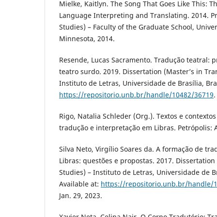
Mielke, Kaitlyn. The Song That Goes Like This: Th
Language Interpreting and Translating. 2014. Pro
Studies) – Faculty of the Graduate School, Unive
Minnesota, 2014.
Resende, Lucas Sacramento. Tradução teatral: 
teatro surdo. 2019. Dissertation (Master’s in Tra
Instituto de Letras, Universidade de Brasília, Bras
https://repositorio.unb.br/handle/10482/36719
.
Rigo, Natalia Schleder (Org.). Textos e contextos a
tradução e interpretação em Libras. Petrópolis: 
Silva Neto, Virgílio Soares da. A formação de tra
Libras: questões e propostas. 2017. Dissertation
Studies) – Instituto de Letras, Universidade de Br
Available at:
https://repositorio.unb.br/handle
Jan. 29, 2023.
Xavier Neta, Celina Nair. O Corpo Tradutório: T