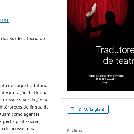
92181
o dos Surdos, Teoria de
eito de corpo tradutório
interpretação de Língua
atureza e sua relação no
intérpretes de língua de
PDF/A (English)
 atuam como agentes
os perfis profissional,
ão do polissistema
Publicado