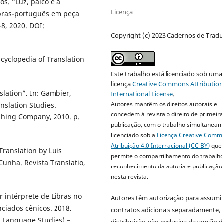
s. “Luz, palco e a
Licença
Libras-português em peça
48, 2020. DOI:
Copyright (c) 2023 Cadernos de Trad
cyclopedia of Translation
Este trabalho está licenciado sob um
licença
Creative Commons Attribution
lation”. In: Gambier,
International License
.
Autores mantêm os direitos autorais e
nslation Studies.
concedem à revista o direito de primeir
shing Company, 2010. p.
publicação, com o trabalho simultanea
licenciado sob a
Licença Creative Com
Atribuição 4.0 Internacional (CC BY)
que
Translation by Luis
permite o compartilhamento do trabalh
unha. Revista Translatio,
reconhecimento da autoria e publicação 
nesta revista.
 intérprete de Libras no
Autores têm autorização para assumi
nciados cênicos. 2018.
contratos adicionais separadamente,
d Language Studies) –
distribuição não exclusiva da versão 