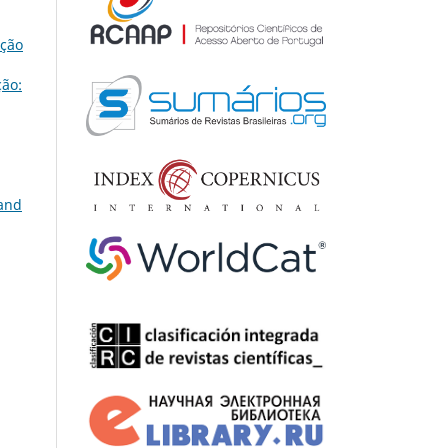
ição
ão:
 and