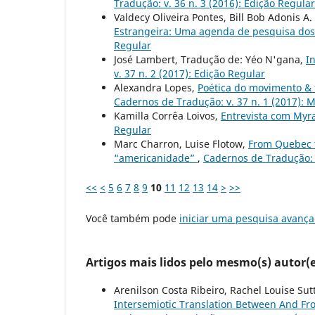
Tradução: v. 36 n. 3 (2016): Edição Regular
Valdecy Oliveira Pontes, Bill Bob Adonis A. 
Estrangeira: Uma agenda de pesquisa dos
Regular
José Lambert, Tradução de: Yéo N'gana,
I
v. 37 n. 2 (2017): Edição Regular
Alexandra Lopes,
Poética do movimento & 
Cadernos de Tradução: v. 37 n. 1 (2017): 
Kamilla Corrêa Loivos,
Entrevista com My
Regular
Marc Charron, Luise Flotow,
From Quebec t
“americanidade”
,
Cadernos de Tradução: v
<<
<
5
6
7
8
9
10
11
12
13
14
>
>>
Você também pode
iniciar uma pesquisa avança
Artigos mais lidos pelo mesmo(s) autor(e
Arenilson Costa Ribeiro, Rachel Louise Su
Intersemiotic Translation Between And Fr