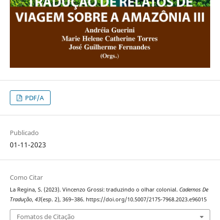
PDF/A
Publicado
01-11-2023
Como Citar
La Regina, S. (2023). Vincenzo Grossi: traduzindo o olhar colonial.
Cadernos De
Tradução
,
43
(esp. 2), 369–386. https://doi.org/10.5007/2175-7968.2023.e96015
Fomatos de Citação