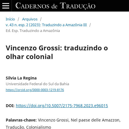
Início
/
Arquivos
/
v. 43 n. esp. 2 (2023): Traduzindo a Amazônia III
/
Ed. Esp. Traduzindo a Amazônia
Vincenzo Grossi: traduzindo o
olhar colonial
Silvia La Regina
Universidade Federal do Sul da Bahia
https://orcid.org/0000-0003-1219-8176
DOI:
https://doi.org/10.5007/2175-7968.2023.e96015
Palavras-chave:
Vincenzo Grossi, Nel paese delle Amazzon,
Tradução, Colonialismo