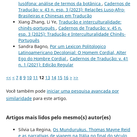
lusófona: análise de termos da botânica
,
Cadernos de
Tradução: v. 43 n. esp. 3 (2023): Relações Luso-Afro-
Brasileiras e Chinesas em Tradução
Xiang Zhang, Li Ye,
Tradução e interculturalidade:
chinês-português
,
Cadernos de Tradução: v. 45 n.
esp. 3 (2025): Tradução e Interculturalidade Chinês-
Português
Sandra Bagno,
Por um Lexicon Politologico
Latinoamericano Decolonial: O Homem Cordial, Alter
Ego do Hombre Cordial
,
Cadernos de Tradução: v. 41
n. 1 (2021): Edição Regular
<<
<
7
8
9
10
11
12
13
14
15
16
>
>>
Você também pode
iniciar uma pesquisa avançada por
similaridade
para este artigo.
Artigos mais lidos pelo mesmo(s) autor(es)
Silvia La Regina,
Os Mundurukus. Thomas Mayne Reid
e as narrativas de viagem na Itália no final do século