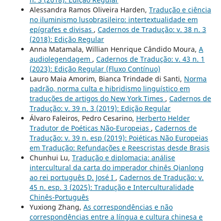
Alessandra Ramos Oliveira Harden,
Tradução e ciência
no iluminismo lusobrasileiro: intertextualidade em
epígrafes e divisas
,
Cadernos de Tradução: v. 38 n. 3
(2018): Edição Regular
Anna Matamala, Willian Henrique Cândido Moura,
A
audiolegendagem
,
Cadernos de Tradução: v. 43 n. 1
(2023): Edição Regular (Fluxo Contínuo)
Lauro Maia Amorim, Bianca Trindade di Santi,
Norma
padrão, norma culta e hibridismo linguístico em
traduções de artigos do New York Times
,
Cadernos de
Tradução: v. 39 n. 3 (2019): Edição Regular
Álvaro Faleiros, Pedro Cesarino,
Herberto Helder
Tradutor de Poéticas Não-Europeias
,
Cadernos de
Tradução: v. 39 n. esp (2019): Poiéticas Não Europeias
em Tradução: Refundações e Reescristas desde Brasis
Chunhui Lu,
Tradução e diplomacia: análise
intercultural da carta do imperador chinês Qianlong
ao rei português D. José I
,
Cadernos de Tradução: v.
45 n. esp. 3 (2025): Tradução e Interculturalidade
Chinês-Português
Yuxiong Zhang,
As correspondências e não
correspondências entre a língua e cultura chinesa e