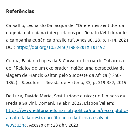
Referências
Carvalho, Leonardo Dallacqua de. “Diferentes sentidos da
eugenia galtoniana interpretados por Renato Kehl durante
a campanha eugênica brasileira”. Anos 90, 28, p. 1-14, 2021.
DOI:
https://doi.org/10.22456/1983-201X.101192
Cunha, Fabiana Lopes da & Carvalho, Leonardo Dallacqua
de. “Relatos de um explorador inglês: uma perspectiva da
viagem de Francis Galton pelo Sudoeste da África (1850-
1852)”. Sæculum – Revista de História, 33, p. 319-337, 2015.
De Luca, Davide Maria. Sostituzione etnica: un filo nero da
Freda a Salvini. Domani, 19 abr. 2023. Disponível em:
https://www.editorialedomani.it/politica/italia/il-complotto-
amato-dalla-destra-un-filo-nero-da-freda-a-salvini-
wtw303he
. Acesso em: 23 abr. 2023.