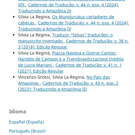
XIX
,
Cadernos de Tradução: v. 44 n. esp. 4 (2024):
Traduzindo a Amazônia IV
Silvia La Regina,
Os Mundurukus cortadores de
cabeças
,
Cadernos de Tradução: v. 44 n. esp. 4 (2024):
Traduzindo a Amazônia IV
Silvia La Regina,
Traduzir “falsas” traduções: o
manuscrito inventado
,
Cadernos de Tradução: v. 38 n.
3 (2018): Edição Regular
Silvia La Regina,
Piazza Navona e Outros Cantos:
Haroldo de Campos e a Transbrasilizzazione Inédita
de Lucio Mariani
,
Cadernos de Tradução: v. 41 n. 1
(2021): Edição Regular
Vincenzo Grossi, Silvia La Regina,
No País das
Amazonas
,
Cadernos de Tradução: v. 43 n. esp. 2
(2023): Traduzindo a Amazônia III
Idioma
Español (España)
Português (Brasil)