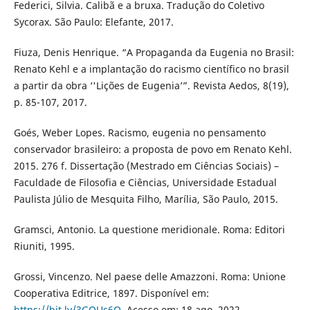
Federici, Silvia. Calibã e a bruxa. Tradução do Coletivo
Sycorax. São Paulo: Elefante, 2017.
Fiuza, Denis Henrique. “A Propaganda da Eugenia no Brasil:
Renato Kehl e a implantação do racismo científico no brasil
a partir da obra ‘'Lições de Eugenia’”. Revista Aedos, 8(19),
p. 85-107, 2017.
Goés, Weber Lopes. Racismo, eugenia no pensamento
conservador brasileiro: a proposta de povo em Renato Kehl.
2015. 276 f. Dissertação (Mestrado em Ciências Sociais) –
Faculdade de Filosofia e Ciências, Universidade Estadual
Paulista Júlio de Mesquita Filho, Marília, São Paulo, 2015.
Gramsci, Antonio. La questione meridionale. Roma: Editori
Riuniti, 1995.
Grossi, Vincenzo. Nel paese delle Amazzoni. Roma: Unione
Cooperativa Editrice, 1897. Disponível em:
https://bit.ly/3GOUs6O
. Acesso em: 18 ago. 2022.