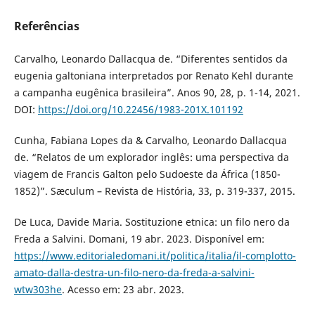
Referências
Carvalho, Leonardo Dallacqua de. “Diferentes sentidos da
eugenia galtoniana interpretados por Renato Kehl durante
a campanha eugênica brasileira”. Anos 90, 28, p. 1-14, 2021.
DOI:
https://doi.org/10.22456/1983-201X.101192
Cunha, Fabiana Lopes da & Carvalho, Leonardo Dallacqua
de. “Relatos de um explorador inglês: uma perspectiva da
viagem de Francis Galton pelo Sudoeste da África (1850-
1852)”. Sæculum – Revista de História, 33, p. 319-337, 2015.
De Luca, Davide Maria. Sostituzione etnica: un filo nero da
Freda a Salvini. Domani, 19 abr. 2023. Disponível em:
https://www.editorialedomani.it/politica/italia/il-complotto-
amato-dalla-destra-un-filo-nero-da-freda-a-salvini-
wtw303he
. Acesso em: 23 abr. 2023.