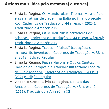
Artigos mais lidos pelo mesmo(s) autor(es)
Silvia La Regina,
Os Mundurukus. Thomas Mayne Reid
e as narrativas de viagem na Itália no final do século
XIX
,
Cadernos de Tradução: v. 44 n. esp. 4 (2024):
Traduzindo a Amazônia IV
Silvia La Regina,
Os Mundurukus cortadores de
cabeças
,
Cadernos de Tradução: v. 44 n. esp. 4 (2024):
Traduzindo a Amazônia IV
Silvia La Regina,
Traduzir “falsas” traduções: o
manuscrito inventado
,
Cadernos de Tradução: v. 38 n.
3 (2018): Edição Regular
Silvia La Regina,
Piazza Navona e Outros Cantos:
Haroldo de Campos e a Transbrasilizzazione Inédita
de Lucio Mariani
,
Cadernos de Tradução: v. 41 n. 1
(2021): Edição Regular
Vincenzo Grossi, Silvia La Regina,
No País das
Amazonas
,
Cadernos de Tradução: v. 43 n. esp. 2
(2023): Traduzindo a Amazônia III