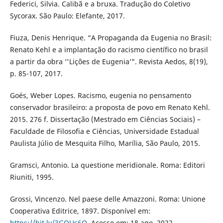
Federici, Silvia. Calibã e a bruxa. Tradução do Coletivo
Sycorax. São Paulo: Elefante, 2017.
Fiuza, Denis Henrique. “A Propaganda da Eugenia no Brasil:
Renato Kehl e a implantação do racismo científico no brasil
a partir da obra ‘'Lições de Eugenia’”. Revista Aedos, 8(19),
p. 85-107, 2017.
Goés, Weber Lopes. Racismo, eugenia no pensamento
conservador brasileiro: a proposta de povo em Renato Kehl.
2015. 276 f. Dissertação (Mestrado em Ciências Sociais) –
Faculdade de Filosofia e Ciências, Universidade Estadual
Paulista Júlio de Mesquita Filho, Marília, São Paulo, 2015.
Gramsci, Antonio. La questione meridionale. Roma: Editori
Riuniti, 1995.
Grossi, Vincenzo. Nel paese delle Amazzoni. Roma: Unione
Cooperativa Editrice, 1897. Disponível em:
https://bit.ly/3GOUs6O
. Acesso em: 18 ago. 2022.