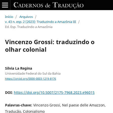
Início
/
Arquivos
/
v. 43 n. esp. 2 (2023): Traduzindo a Amazônia III
/
Ed. Esp. Traduzindo a Amazônia
Vincenzo Grossi: traduzindo o
olhar colonial
Silvia La Regina
Universidade Federal do Sul da Bahia
https://orcid.org/0000-0003-1219-8176
DOI:
https://doi.org/10.5007/2175-7968.2023.e96015
Palavras-chave:
Vincenzo Grossi, Nel paese delle Amazzon,
Tradução, Colonialismo