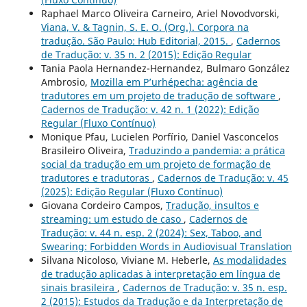
Raphael Marco Oliveira Carneiro, Ariel Novodvorski,
Viana, V. & Tagnin, S. E. O. (Org.). Corpora na
tradução. São Paulo: Hub Editorial, 2015.
,
Cadernos
de Tradução: v. 35 n. 2 (2015): Edição Regular
Tania Paola Hernandez-Hernandez, Bulmaro González
Ambrosio,
Mozilla em P’urhépecha: agência de
tradutores em um projeto de tradução de software
,
Cadernos de Tradução: v. 42 n. 1 (2022): Edição
Regular (Fluxo Contínuo)
Monique Pfau, Lucielen Porfírio, Daniel Vasconcelos
Brasileiro Oliveira,
Traduzindo a pandemia: a prática
social da tradução em um projeto de formação de
tradutores e tradutoras
,
Cadernos de Tradução: v. 45
(2025): Edição Regular (Fluxo Contínuo)
Giovana Cordeiro Campos,
Tradução, insultos e
streaming: um estudo de caso
,
Cadernos de
Tradução: v. 44 n. esp. 2 (2024): Sex, Taboo, and
Swearing: Forbidden Words in Audiovisual Translation
Silvana Nicoloso, Viviane M. Heberle,
As modalidades
de tradução aplicadas à interpretação em língua de
sinais brasileira
,
Cadernos de Tradução: v. 35 n. esp.
2 (2015): Estudos da Tradução e da Interpretação de