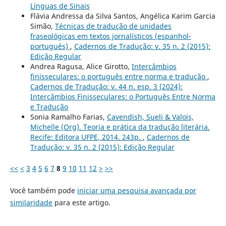
Línguas de Sinais
Flávia Andressa da Silva Santos, Angélica Karim Garcia
Simão,
Técnicas de tradução de unidades
fraseológicas em textos jornalísticos (espanhol-
português)
,
Cadernos de Tradução: v. 35 n. 2 (2015):
Edição Regular
Andrea Ragusa, Alice Girotto,
Intercâmbios
finisseculares: o português entre norma e tradução
,
Cadernos de Tradução: v. 44 n. esp. 3 (2024):
Intercâmbios Finisseculares: o Português Entre Norma
e Tradução
Sonia Ramalho Farias,
Cavendish, Sueli & Valois,
Michelle (Org). Teoria e prática da tradução literária.
Recife: Editora UFPE, 2014. 243p.
,
Cadernos de
Tradução: v. 35 n. 2 (2015): Edição Regular
<<
<
3
4
5
6
7
8
9
10
11
12
>
>>
Você também pode
iniciar uma pesquisa avançada por
similaridade
para este artigo.