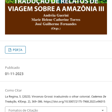
PDF/A
Publicado
01-11-2023
Como Citar
La Regina, S. (2023). Vincenzo Grossi: traduzindo o olhar colonial.
Cadernos De
Tradução
,
43
(esp. 2), 369–386. https://doi.org/10.5007/2175-7968.2023.e96015
Fomatos de Citação