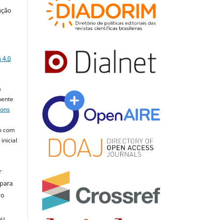
ução
a
 4.0
a
mente
mons
o com
inicial
r
 para
do
ou