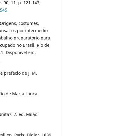
s 90, 11, p. 121-143,
6545
 Origens, costumes,
nsal-os por intermedio
rabalho preparatorio para
cupado no Brasil. Rio de
41. Disponível em:
.
 prefácio de J. M.
ção de Marta Lança.
nita?. 2. ed. Milão:
ilien. Paris: Didier, 1889.