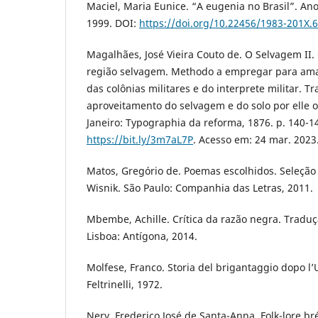
Maciel, Maria Eunice. “A eugenia no Brasil”. Ano
1999. DOI:
https://doi.org/10.22456/1983-201X.
Magalhães, José Vieira Couto de. O Selvagem II.
região selvagem. Methodo a empregar para ama
das colônias militares e do interprete militar. T
aproveitamento do selvagem e do solo por elle o
Janeiro: Typographia da reforma, 1876. p. 140-1
https://bit.ly/3m7aL7P
. Acesso em: 24 mar. 2023
Matos, Gregório de. Poemas escolhidos. Seleção e
Wisnik. São Paulo: Companhia das Letras, 2011.
Mbembe, Achille. Crítica da razão negra. Tradu
Lisboa: Antígona, 2014.
Molfese, Franco. Storia del brigantaggio dopo l’U
Feltrinelli, 1972.
Nery, Frederico José de Santa-Anna. Folk-lore brés