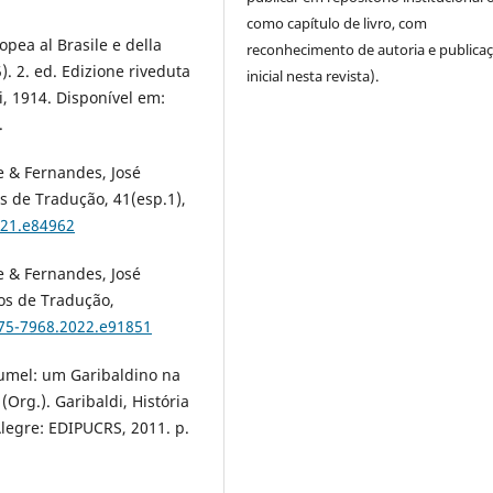
como capítulo de livro, com
opea al Brasile e della
reconhecimento de autoria e publica
). 2. ed. Edizione riveduta
inicial nesta revista).
i, 1914. Disponível em:
.
e & Fernandes, José
 de Tradução, 41(esp.1),
021.e84962
e & Fernandes, José
os de Tradução,
175-7968.2022.e91851
Fumel: um Garibaldino na
(Org.). Garibaldi, História
Alegre: EDIPUCRS, 2011. p.