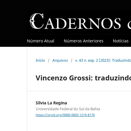
Número Atual
Números Anteriores
Notícias
Início
/
Arquivos
/
v. 43 n. esp. 2 (2023): Traduzind
Vincenzo Grossi: traduzindo
Silvia La Regina
Universidade Federal do Sul da Bahia
https://orcid.org/0000-0003-1219-8176