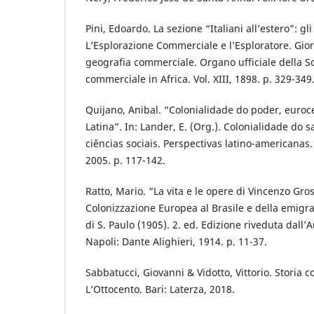
Pini, Edoardo. La sezione “Italiani all’estero”: gli 
L’Esplorazione Commerciale e l’Esploratore. Gior
geografia commerciale. Organo ufficiale della So
commerciale in Africa. Vol. XIII, 1898. p. 329-349
Quijano, Anibal. “Colonialidade do poder, euro
Latina”. In: Lander, E. (Org.). Colonialidade do 
ciências sociais. Perspectivas latino-americanas.
2005. p. 117-142.
Ratto, Mario. “La vita e le opere di Vincenzo Gross
Colonizzazione Europea al Brasile e della emigraz
di S. Paulo (1905). 2. ed. Edizione riveduta dall
Napoli: Dante Alighieri, 1914. p. 11-37.
Sabbatucci, Giovanni & Vidotto, Vittorio. Storia
L’Ottocento. Bari: Laterza, 2018.