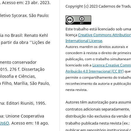
. Acesso em: 23 abr. 2023.
Copyright (c) 2023 Cadernos de Trad
letivo Sycorax. São Paulo:
Este trabalho está licenciado sob um
licença
Creative Commons Attribution
a no Brasil: Renato Kehl
International License
.
 partir da obra ‘'Lições de
Autores mantêm os direitos autorais e
concedem à revista o direito de primeir
publicação, com o trabalho simultanea
mento conservador
licenciado sob a
Licença Creative Com
015. 276 f. Dissertação
Atribuição 4.0 Internacional (CC BY)
que
losofia e Ciências,
permite o compartilhamento do trabalh
Filho, Marília, São Paulo,
reconhecimento da autoria e publicação 
nesta revista.
Autores têm autorização para assumi
: Editori Riuniti, 1995.
contratos adicionais separadamente,
ma: Unione Cooperativa
distribuição não exclusiva da versão 
OUs6O
. Acesso em: 18 ago.
trabalho publicada nesta revista (ex.:
publicar em repositório institucional 