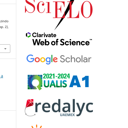
uzindo
sp. 2),
 a