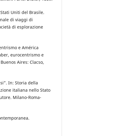
Stati Uniti del Brasile.
nale di viaggi di
cietà di esplorazione
.
centrismo e América
saber, eurocentrismo e
 Buenos Aires: Clacso,
i”. In: Storia della
ione italiana nello Stato
’Autore. Milano-Roma-
 contemporanea.