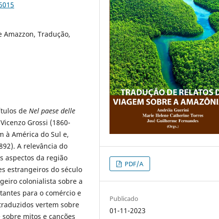
96015
le Amazzon, Tradução,
ítulos de
Nel paese delle
 Vicenzo Grossi (1860-
 à América do Sul e,
892). A relevância do
os aspectos da região
PDF/A
es estrangeiros do século
geiro colonialista sobre a
tantes para o comércio e
Publicado
traduzidos vertem sobre
01-11-2023
e sobre mitos e canções