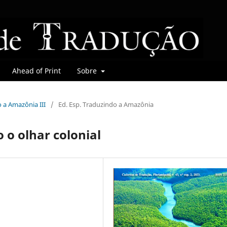
Ahead of Print
Sobre
o a Amazônia III
/
Ed. Esp. Traduzindo a Amazônia
 o olhar colonial