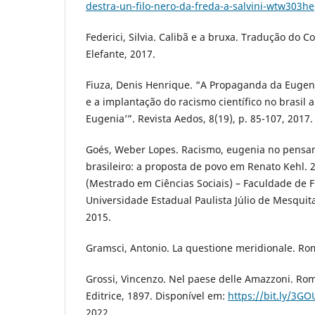
destra-un-filo-nero-da-freda-a-salvini-wtw303he
Federici, Silvia. Calibã e a bruxa. Tradução do Co
Elefante, 2017.
Fiuza, Denis Henrique. “A Propaganda da Eugeni
e a implantação do racismo científico no brasil a
Eugenia’”. Revista Aedos, 8(19), p. 85-107, 2017.
Goés, Weber Lopes. Racismo, eugenia no pensa
brasileiro: a proposta de povo em Renato Kehl. 2
(Mestrado em Ciências Sociais) – Faculdade de Fi
Universidade Estadual Paulista Júlio de Mesquita 
2015.
Gramsci, Antonio. La questione meridionale. Roma
Grossi, Vincenzo. Nel paese delle Amazzoni. Ro
Editrice, 1897. Disponível em:
https://bit.ly/3G
2022.