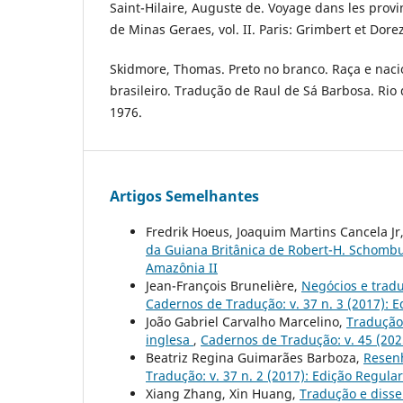
Saint-Hilaire, Auguste de. Voyage dans les provi
de Minas Geraes, vol. II. Paris: Grimbert et Dore
Skidmore, Thomas. Preto no branco. Raça e nac
brasileiro. Tradução de Raul de Sá Barbosa. Rio d
1976.
Artigos Semelhantes
Fredrik Hoeus, Joaquim Martins Cancela Jr
da Guiana Britânica de Robert-H. Schomb
Amazônia II
Jean-François Brunelière,
Negócios e tradu
Cadernos de Tradução: v. 37 n. 3 (2017): 
João Gabriel Carvalho Marcelino,
Tradução
inglesa
,
Cadernos de Tradução: v. 45 (202
Beatriz Regina Guimarães Barboza,
Resenh
Tradução: v. 37 n. 2 (2017): Edição Regular
Xiang Zhang, Xin Huang,
Tradução e disse