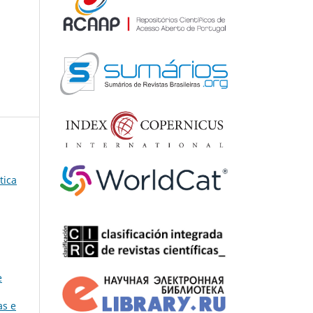
tica
e
as e