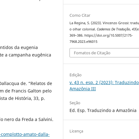
.
Como Citar
La Regina, S. (2023). Vincenzo Grossi: trad
o olhar colonial.
Cadernos De Tradução
,
43
(e
369–386. https://doi.org/10.5007/2175-
7968.2023.e96015
entidos da eugenia
Fomatos de Citação
nte a campanha eugênica
Edição
v. 43 n. esp. 2 (2023): Traduzindo
allacqua de. “Relatos de
Amazônia III
m de Francis Galton pelo
ta de História, 33, p.
Seção
Ed. Esp. Traduzindo a Amazônia
lo nero da Freda a Salvini.
Licença
il-complotto-amato-dalla-