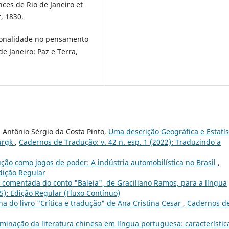
nces de Rio de Janeiro et
z, 1830.
ionalidade no pensamento
e Janeiro: Paz e Terra,
, Antônio Sérgio da Costa Pinto,
Uma descrição Geográfica e Estatís
urgk
,
Cadernos de Tradução: v. 42 n. esp. 1 (2022): Traduzindo a
ção como jogos de poder: A indústria automobilística no Brasil
,
Edição Regular
 comentada do conto "Baleia", de Graciliano Ramos, para a língua
5): Edição Regular (Fluxo Contínuo)
a do livro "Crítica e tradução" de Ana Cristina Cesar
,
Cadernos d
minação da literatura chinesa em língua portuguesa: característic