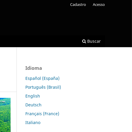
Cadastro
Acesso
Buscar
Idioma
Español (España)
Português (Brasil)
English
Deutsch
Français (France)
Italiano