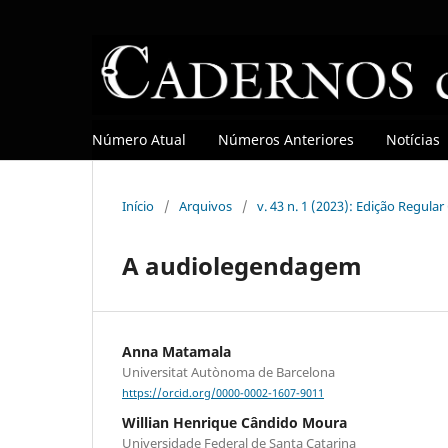
Número Atual
Números Anteriores
Notícias
Início
/
Arquivos
/
v. 43 n. 1 (2023): Edição Regula
A audiolegendagem
Anna Matamala
Universitat Autònoma de Barcelona
https://orcid.org/0000-0002-1607-9011
Willian Henrique Cândido Moura
Universidade Federal de Santa Catarina