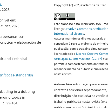
B-
Copyright (c) 2023 Cadernos de Trad
. 2023.
onível em:
Este trabalho está licenciado sob um
21 set. 2023.
licença
Creative Commons Attribution
International License
.
a personas con
Autores mantêm os direitos autorais e
scripción y elaboración de
concedem à revista o direito de primeir
publicação, com o trabalho simultanea
licenciado sob a
Licença Creative Com
tic and Technical
Atribuição 4.0 Internacional (CC BY)
que
permite o compartilhamento do trabalh
reconhecimento da autoria e publicação 
nesta revista.
/en/codes-standards/
Autores têm autorização para assumi
contratos adicionais separadamente,
btitling in a dubbing
distribuição não exclusiva da versão 
merging topics in
trabalho publicada nesta revista (ex.:
. p. 99-104.
publicar em repositório institucional 