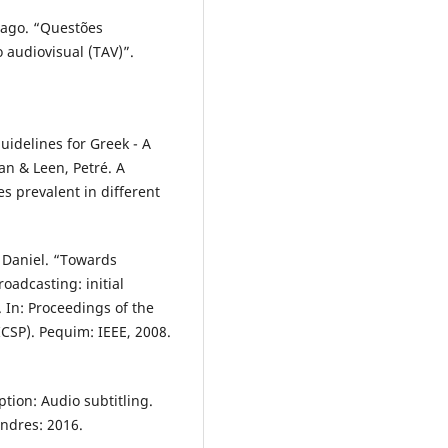
iago. “Questões
 audiovisual (TAV)”.
idelines for Greek - A
an & Leen, Petré. A
s prevalent in different
, Daniel. “Towards
oadcasting: initial
 In: Proceedings of the
ICSP). Pequim: IEEE, 2008.
tion: Audio subtitling.
ndres: 2016.