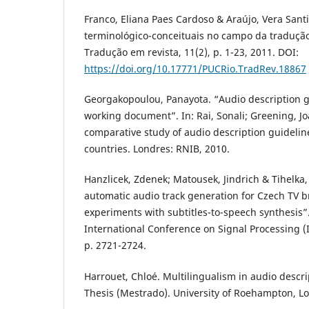
Franco, Eliana Paes Cardoso & Araújo, Vera Sant
terminológico-conceituais no campo da tradução
Tradução em revista, 11(2), p. 1-23, 2011. DOI:
https://doi.org/10.17771/PUCRio.TradRev.18867
Georgakopoulou, Panayota. “Audio description gu
working document”. In: Rai, Sonali; Greening, Jo
comparative study of audio description guideline
countries. Londres: RNIB, 2010.
Hanzlicek, Zdenek; Matousek, Jindrich & Tihelka
automatic audio track generation for Czech TV br
experiments with subtitles-to-speech synthesis”.
International Conference on Signal Processing (
p. 2721-2724.
Harrouet, Chloé. Multilingualism in audio descrip
Thesis (Mestrado). University of Roehampton, Lo