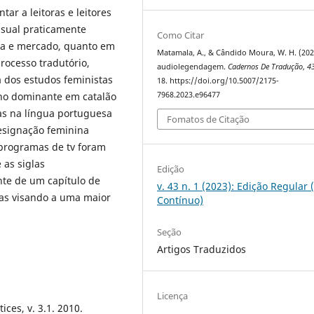
ar a leitoras e leitores
isual praticamente
Como Citar
ica e mercado, quanto em
Matamala, A., & Cândido Moura, W. H. (202
rocesso tradutório,
audiolegendagem.
Cadernos De Tradução
,
4
a dos estudos feministas
18. https://doi.org/10.5007/2175-
7968.2023.e96477
no dominante em catalão
as na língua portuguesa
Fomatos de Citação
esignação feminina
programas de tv foram
 as siglas
Edição
ente de um capítulo de
v. 43 n. 1 (2023): Edição Regular 
das visando a uma maior
Contínuo)
Seção
Artigos Traduzidos
Licença
ces, v. 3.1. 2010.