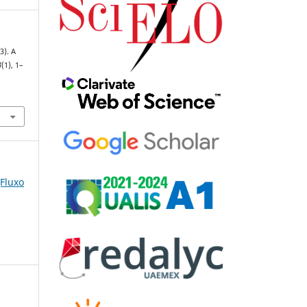
3). A
3
(1), 1–
(Fluxo