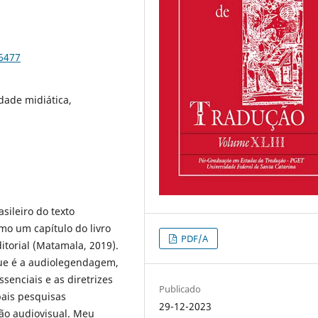
96477
idade midiática,
sileiro do texto
mo um capítulo do livro
PDF/A
itorial (Matamala, 2019).
que é a audiolegendagem,
ssenciais e as diretrizes
Publicado
pais pesquisas
29-12-2023
ão audiovisual. Meu