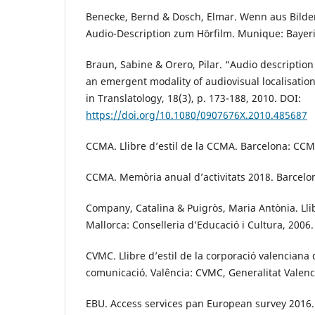
Benecke, Bernd & Dosch, Elmar. Wenn aus Bilde
Audio-Description zum Hörfilm. Munique: Bayer
Braun, Sabine & Orero, Pilar. “Audio description 
an emergent modality of audiovisual localisation
in Translatology, 18(3), p. 173-188, 2010. DOI:
https://doi.org/10.1080/0907676X.2010.485687
CCMA. Llibre d’estil de la CCMA. Barcelona: CCM
CCMA. Memòria anual d’activitats 2018. Barcelo
Company, Catalina & Puigròs, Maria Antònia. Llib
Mallorca: Conselleria d’Educació i Cultura, 2006.
CVMC. Llibre d’estil de la corporació valenciana
comunicació. Valência: CVMC, Generalitat Valenc
EBU. Access services pan European survey 2016.