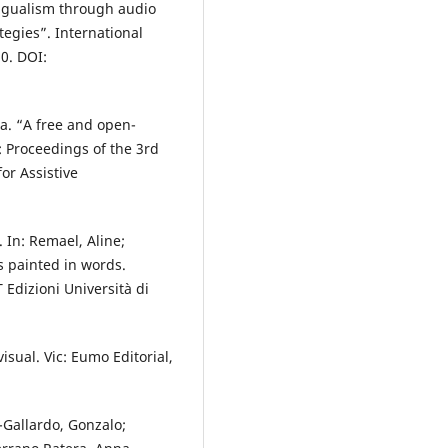
ingualism through audio
tegies”. International
20. DOI:
ia. “A free and open-
: Proceedings of the 3rd
r Assistive
 In: Remael, Aline;
s painted in words.
 Edizioni Università di
isual. Vic: Eumo Editorial,
-Gallardo, Gonzalo;