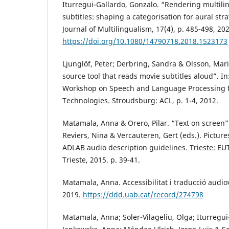
Iturregui-Gallardo, Gonzalo. “Rendering multil
subtitles: shaping a categorisation for aural stra
Journal of Multilingualism, 17(4), p. 485-498, 20
https://doi.org/10.1080/14790718.2018.1523173
Ljunglöf, Peter; Derbring, Sandra & Olsson, Mar
source tool that reads movie subtitles aloud”. In
Workshop on Speech and Language Processing fo
Technologies. Stroudsburg: ACL, p. 1-4, 2012.
Matamala, Anna & Orero, Pilar. “Text on screen”.
Reviers, Nina & Vercauteren, Gert (eds.). Picture
ADLAB audio description guidelines. Trieste: EUT
Trieste, 2015. p. 39-41.
Matamala, Anna. Accessibilitat i traducció audiov
2019.
https://ddd.uab.cat/record/274798
Matamala, Anna; Soler-Vilageliu, Olga; Iturregui