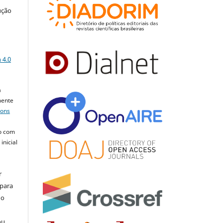
ução
a
 4.0
a
mente
mons
o com
inicial
r
 para
do
ou