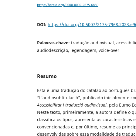
https://orcid.org/0000-0002-2675-6880
DOI:
https://doi.org/10.5007/2175-7968.2023.e
Palavras-chave:
tradução audiovisual, acessibil
audiodescrição, legendagem, voice-over
Resumo
Esta é uma tradução do catalão ao português bra
“L’audiosubtitulació”, publicado inicialmente co
Accessibilitat i traducció audiovisual
, pela Eumo Ed
Neste texto, primeiramente, a autora define o 
classifica os tipos, apresenta as características e
convencionadas e, por último, resume as princi
desenvolvidas sobre essa modalidade de traduç