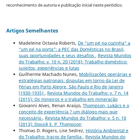
reconhecimento de autoria e publicação inicial neste periódico.
Artigos Semelhantes
Madeleine Octavia Roberts,
De “um pé na cozinha” a
“um pé na porta”: a PEC das Domésticas no Brasil,
suas oportunidades e seus desafios
,
Revista Mundos
do Trabalho: v. 10 n. 20 (2018): Trabalho doméstico:
sujeitos, experiências e lutas
Guilherme Machado Nunes,
Mobilizações operárias e
estratégias patronais: disputas em torno da Lei de
Férias em Porto Alegre, São Paulo e Rio de Janeiro
(1930-1935)
,
Revista Mundos do Trabalho: v. 7 n. 14
(2015): Os mineiros e o trabalho em mineração
Giovanni Alves, Renan Araújo,
Thompson, Lukács e o
conceito de experiência ? um diálogo mais que
necessário
,
Revista Mundos do Trabalho: v. 5 n. 10
(2013): Dossiê E. P. Thompson
Thomas D. Rogers, Lise Sedrez,
História Ambiental e
do Trabalho: traços de família
,
Revista Mundos do