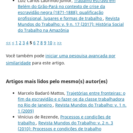
Luiz Carlos Laurindo Junior,
Trabalho escravo em
Belém do Grão-Pará no contexto de crise da
escravidão negra (1871-1888): qualificação
profissional, lugares e formas de trabalho
,
Revista
Mundos do Trabalho: v. 9 n. 17 (2017): História Social
do Trabalho na Amazônia
<<
<
1
2
3
4
5
6
7
8
9
10
>
>>
Você também pode
iniciar uma pesquisa avançada por
similaridade
para este artigo.
Artigos mais lidos pelo mesmo(s) autor(es)
Marcelo Badaró Mattos,
Trajetórias entre fronteiras: o
fim da escravidão e o fazer-se da classe trabalhadora
no Rio de Janeiro
,
Revista Mundos do Trabalho: v. 1 n.
1 (2009)
Vinícius de Rezende,
Processos e condições de
trabalho
,
Revista Mundos do Trabalho: v. 2 n. 3
(2010): Processos e condições de trabalho