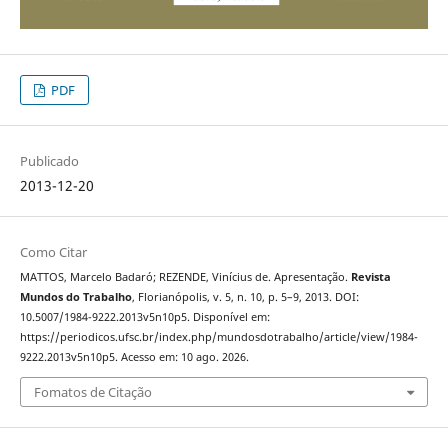
PDF
Publicado
2013-12-20
Como Citar
MATTOS, Marcelo Badaró; REZENDE, Vinícius de. Apresentação.
Revista
Mundos do Trabalho
, Florianópolis, v. 5, n. 10, p. 5–9, 2013. DOI:
10.5007/1984-9222.2013v5n10p5. Disponível em:
https://periodicos.ufsc.br/index.php/mundosdotrabalho/article/view/1984-
9222.2013v5n10p5. Acesso em: 10 ago. 2026.
Fomatos de Citação