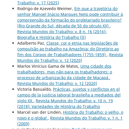
Trabalho: v. 17 (2025)
Rodrigo de Azevedo Weimer,
Em que a trajetória do
senhor Manoel Inácio Marques Neto pode contribuir à
compreensão da formação do proletariado brasileiro?
(Rio Grande do Sul, década de 50 do século XX)
,
Revista Mundos do Trabalho: v. 8 n. 16 (2016):
Biografia e História do Trabalho (II)
Adalberto Paz,
Classe, cor e etnia nas legislações de
compulsão ao trabalho na Amazônia: do Diretório ao
fim dos Corpos de Trabalhadores (1755-1859)
,
Revista
Mundos do Trabalho: v. 12 (2020)
Marlos Vinícius Gama de Matos,
Uma cidade dos
trabalhadores, mas não para os trabalhadores: o
processo de urbanização da cidade de Macapá
,
Revista Mundos do Trabalho: v. 12 (2020)
Victoria Basualdo,
Prácticas, sujetos y conflictos en el
campo de la justicia laboral brasileña a mediados del
siglo XX
,
Revista Mundos do Trabalho: v. 10 n. 19
(2018): Variedades de História do Trabalho
Marcel van der Linden,
História do Trabalho: o velho, o
novo e o global
,
Revista Mundos do Trabalho: v. 1 n. 1
(2009)