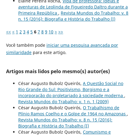
Elaine Pereira Rocha,
Vida de professora: ideias e
aventuras de Leolinda de Figueiredo Daltro durante a
Primeira República
,
Revista Mundos do Trabalho: v. 8
n. 15 (2016): Biografia e História do Trabalho (I)
<<
<
1
2
3
4
5
6
7
8
9
10
>
>>
Você também pode
iniciar uma pesquisa avançada por
similaridade
para este artigo.
Artigos mais lidos pelo mesmo(s) autor(es)
César Augusto Bubolz Queirós,
A Questão Social no
Rio Grande do Sul: Positivismo, Borgismo e a
incorporação do proletariado à sociedade moderna
,
Revista Mundos do Trabalho: v. 1 n. 1 (2009)
César Augusto Bubolz Queirós,
O Trabalhismo de
Plínio Ramos Coelho e o Golpe de 1964 no Amazonas
,
Revista Mundos do Trabalho: v. 8 n. 15 (2016):
Biografia e História do Trabalho (I)
César Augusto Bubolz Queirós,
Comunismo e