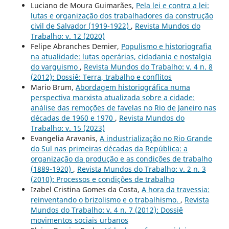
Luciano de Moura Guimarães,
Pela lei e contra a lei:
lutas e organização dos trabalhadores da construção
civil de Salvador (1919-1922)
,
Revista Mundos do
Trabalho: v. 12 (2020)
Felipe Abranches Demier,
Populismo e historiografia
na atualidade: lutas operárias, cidadania e nostalgia
do varguismo
,
Revista Mundos do Trabalho: v. 4 n. 8
(2012): Dossiê: Terra, trabalho e conflitos
Mario Brum,
Abordagem historiográfica numa
perspectiva marxista atualizada sobre a cidade:
análise das remoções de favelas no Rio de Janeiro nas
décadas de 1960 e 1970
,
Revista Mundos do
Trabalho: v. 15 (2023)
Evangelia Aravanis,
A industrialização no Rio Grande
do Sul nas primeiras décadas da República: a
organização da produção e as condições de trabalho
(1889-1920)
,
Revista Mundos do Trabalho: v. 2 n. 3
(2010): Processos e condições de trabalho
Izabel Cristina Gomes da Costa,
A hora da travessia:
reinventando o brizolismo e o trabalhismo.
,
Revista
Mundos do Trabalho: v. 4 n. 7 (2012): Dossiê
movimentos sociais urbanos