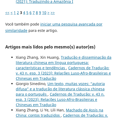
(2021): Traduzindo a Amazônia I
<<
<
1
2
3
4
5
6
7
8
9
10
>
>>
Você também pode
iniciar uma pesquisa avançada por
similaridade
para este artigo.
Artigos mais lidos pelo mesmo(s) autor(es)
Xiang Zhang, Xin Huang,
Tradução e disseminação da
literatura chinesa em língua portuguesa:
características e tendências
,
Cadernos de Tradução:
v. 43 n. esp. 3 (2023): Relações Luso-Afro-Brasileiras e
Chinesas em Tradução
Giorgio Sinedino,
Um texto, muitas vozes: “autoria
difusa” e a tradução de literatura clássica chinesa
para o português
,
Cadernos de Tradução: v. 43 n.
esp. 3 (2023): Relações Luso-Afro-Brasileiras e
Chinesas em Tradução
Xiang Zhang, Li Ye, Lili Han,
Machado de Assis na
China: contos traduzidos
,
Cadernos de Tradução: v.