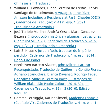
Chinesas em Tradução
William H. Edwards, Luana Ferreira de Freitas, Kelvis
Santiago do Nascimento,
A Voyage up the River
Amazon Including a Residence at Pará (Chapter XXIII)
,
Cadernos de Tradução: v. 41 n. esp. 1 (2021):
Traduzindo a Amazônia I
José Toribio Medina, Andréa Cesco, Mara Gonzalez
Bezerra,
Introducción histórica y algunas ilustraciones
(Capítulos VIII e XI)
,
Cadernos de Tradução: v. 41 n.
esp. 1 (2021): Traduzindo a Amazônia I
Luis S. Krausz,
Joseph Roth, tradutor do Império
perdido
,
Cadernos de Tradução: v. 1 n. esp. (2014):
Depois de Babel
Beethoven Barreto Alvarez,
John Milton. Paraíso
Reconquistado. Tradução de Guilherme Gontijo Flores,
Adriano Scandolara, Bianca Davanzo, Rodrigo Tadeu
Gonçalves, Vinicius Ferreira Barth; ilustrações de
William Blake. São Paulo: Cultura, 2014. 304 p.
,
Cadernos de Tradução: v. 36 n. 3 (2016): Edição
Regular
Gemma Ferruggia, Karine Simoni,
Madonna Fantasia
(Capítulo VI)
,
Cadernos de Tradução: v. 41 n. esp. 1