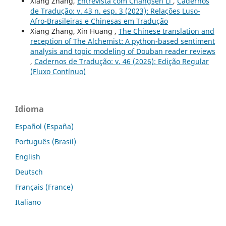
Xiang Zhang,
Entrevista com Changsen Li
,
Cadernos
de Tradução: v. 43 n. esp. 3 (2023): Relações Luso-
Afro-Brasileiras e Chinesas em Tradução
Xiang Zhang, Xin Huang ,
The Chinese translation and
reception of The Alchemist: A python-based sentiment
analysis and topic modeling of Douban reader reviews
,
Cadernos de Tradução: v. 46 (2026): Edição Regular
(Fluxo Contínuo)
Idioma
Español (España)
Português (Brasil)
English
Deutsch
Français (France)
Italiano