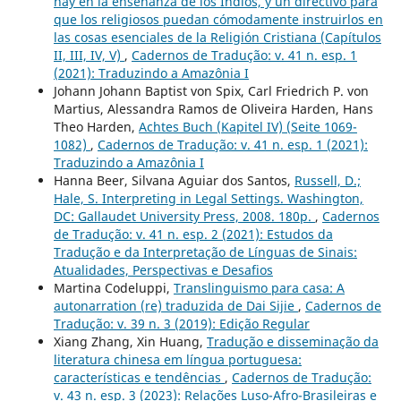
hay en la enseñanza de los Indios, y un directivo para
que los religiosos puedan cómodamente instruirlos en
las cosas esenciales de la Religión Cristiana (Capítulos
II, III, IV, V)
,
Cadernos de Tradução: v. 41 n. esp. 1
(2021): Traduzindo a Amazônia I
Johann Johann Baptist von Spix, Carl Friedrich P. von
Martius, Alessandra Ramos de Oliveira Harden, Hans
Theo Harden,
Achtes Buch (Kapitel IV) (Seite 1069-
1082)
,
Cadernos de Tradução: v. 41 n. esp. 1 (2021):
Traduzindo a Amazônia I
Hanna Beer, Silvana Aguiar dos Santos,
Russell, D.;
Hale, S. Interpreting in Legal Settings. Washington,
DC: Gallaudet University Press, 2008. 180p.
,
Cadernos
de Tradução: v. 41 n. esp. 2 (2021): Estudos da
Tradução e da Interpretação de Línguas de Sinais:
Atualidades, Perspectivas e Desafios
Martina Codeluppi,
Translinguismo para casa: A
autonarration (re) traduzida de Dai Sijie
,
Cadernos de
Tradução: v. 39 n. 3 (2019): Edição Regular
Xiang Zhang, Xin Huang,
Tradução e disseminação da
literatura chinesa em língua portuguesa:
características e tendências
,
Cadernos de Tradução:
v. 43 n. esp. 3 (2023): Relações Luso-Afro-Brasileiras e