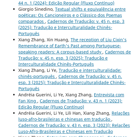
44 n. 1 (2024): Edição Regular (Fluxo Contínuo)
Giorgio Sinedino,
Textual shifts e equivalência entre
poéticas: Os Cancioneiros e o Clássico dos Poemas
comparados
,
Cadernos de Tradução: v. 45 n. esp. 3
(2025): Tradução e Interculturalidade Chinês-
Português
Xiang Zhang, Xin Huang,
The reception of Liu Cixin's
Remembrance of Earth's Past among Portuguese-
speaking readers: A corpus-based study
,
Cadernos de
Tradução: v. 45 n. esp. 3 (2025): Tradução e
Interculturalidade Chinês-Português
Xiang Zhang, Li Ye,
Tradução e interculturalidade:
chinês-português
,
Cadernos de Tradução: v. 45 n.
esp. 3 (2025): Tradução e Interculturalidade Chinês-
Português
Andréia Guerini, Li Ye, Xiang Zhang,
Entrevista com
Fan Xing
,
Cadernos de Tradução: v. 43 n. 1 (2023):
Edição Regular (Fluxo Contínuo)
Andréia Guerini, Li Ye, Lili Han, Xiang Zhang,
Relações
luso-afro-brasileiras e chinesas em tradução
,
Cadernos de Tradução: v. 43 n. esp. 3 (2023): Relações
Luso-Afro-Brasileiras e Chinesas em Tradução