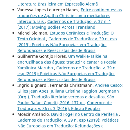
Literatura Brasileira em Expressão Alemã
Vanessa Lopes Lourenço Hanes,
Entre continentes: as
traduções de Agatha Christie como mediadores
interculturais
,
Cadernos de Tradução: v. 37 n. 1
(2017): Moving Bodies Across Transland
Michel Sleiman,
Estudos Corânicos e Tradução: O
Texto Original
,
Cadernos de Tradução: v. 39 n. esp
(2019): Poiéticas Não Europeias em Tradução:
Refundações e Reescristas desde Brasis
Guilherme Gontijo Flores,
Um Walkie-Talkie na
encruzilhada das águas: traduzir e cantar a Poesia
Xamânica Marubo
,
Cadernos de Tradução: v. 39 n.
esp (2019): Poiéticas Não Europeias em Tradução:
Refundações e Reescristas desde Brasis
Ingrid Bignardi, Fernanda Christmann,
Andréa Cesco;
Gilles Jean Abes; Juliana Cristina Faggion Bergmann
(Org.). Tradução literária: veredas e desafios. São
Paulo: Rafael Copetti, 2016. 137 p.
,
Cadernos de
Tradução: v. 36 n. 3 (2016): Edição Regular
Moacir Amâncio,
David Fogel no Centro da Periferia
,
Cadernos de Tradução: v. 39 n. esp (2019): Poiéticas
Não Europeias em Tradução: Refundações e