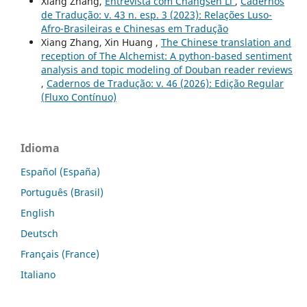
Xiang Zhang,
Entrevista com Changsen Li
,
Cadernos
de Tradução: v. 43 n. esp. 3 (2023): Relações Luso-
Afro-Brasileiras e Chinesas em Tradução
Xiang Zhang, Xin Huang ,
The Chinese translation and
reception of The Alchemist: A python-based sentiment
analysis and topic modeling of Douban reader reviews
,
Cadernos de Tradução: v. 46 (2026): Edição Regular
(Fluxo Contínuo)
Idioma
Español (España)
Português (Brasil)
English
Deutsch
Français (France)
Italiano