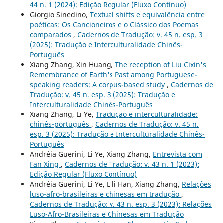
44 n. 1 (2024): Edição Regular (Fluxo Contínuo)
Giorgio Sinedino,
Textual shifts e equivalência entre
poéticas: Os Cancioneiros e o Clássico dos Poemas
comparados
,
Cadernos de Tradução: v. 45 n. esp. 3
(2025): Tradução e Interculturalidade Chinês-
Português
Xiang Zhang, Xin Huang,
The reception of Liu Cixin's
Remembrance of Earth's Past among Portuguese-
speaking readers: A corpus-based study
,
Cadernos de
Tradução: v. 45 n. esp. 3 (2025): Tradução e
Interculturalidade Chinês-Português
Xiang Zhang, Li Ye,
Tradução e interculturalidade:
chinês-português
,
Cadernos de Tradução: v. 45 n.
esp. 3 (2025): Tradução e Interculturalidade Chinês-
Português
Andréia Guerini, Li Ye, Xiang Zhang,
Entrevista com
Fan Xing
,
Cadernos de Tradução: v. 43 n. 1 (2023):
Edição Regular (Fluxo Contínuo)
Andréia Guerini, Li Ye, Lili Han, Xiang Zhang,
Relações
luso-afro-brasileiras e chinesas em tradução
,
Cadernos de Tradução: v. 43 n. esp. 3 (2023): Relações
Luso-Afro-Brasileiras e Chinesas em Tradução