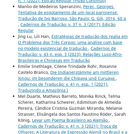
n. 1 (2022): Edição Regular (Fluxo Contínuo)
Manlio de Medeiros Speranzini,
Perec, Georges.
Tentativa de esgotamento de um local parisiense.
Tradução de Ivo Barroso. São Paulo: G. Gili, 2016, 60 p
,
Cadernos de Tradução: v. 37 n. 3 (2017): Edição
Regular
Jing Lu, Lili Han,
Estratégias de tradução dos realia em
O Problema dos Três Corpos: uma análise com base
no modelo existencial de tradução
,
Cadernos de
Tradução: v. 43 n. esp. 3 (2023): Relações Luso-Afro-
Brasileiras e Chinesas em Tradução
Emilie Snethlage, Cilene Trindade Rohr, Rosanne
Castelo Branco,
Die Indianerstämme am mittleren
Xingu: im besonderen die Chipaya und Curuaya
,
Cadernos de Tradução: v. 41 n. esp. 1 (2021):
Traduzindo a Amazônia I
Mel Duarte, Matheus Barreto, Monika Rinck, Telma
Scherer, Katharina Scheerer, Edimilson de Almeida
Pereira, Cândice Cristina Guzmán Miranda, Melanie
Strasser, Elisângela dos Santos Faustino Röder, Sarah
König,
Levar um Poema Brasileiro ao Alemão
,
Cadernos de Tradução: v. 41 n. 3 (2021): Troca de
Olhares: A Literatura de Expressão Alemã no Brasil e a