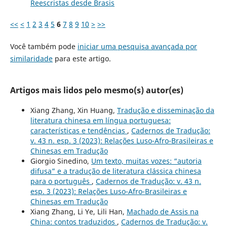
Reescristas desde Brasis
<<
<
1
2
3
4
5
6
7
8
9
10
>
>>
Você também pode
iniciar uma pesquisa avançada por
similaridade
para este artigo.
Artigos mais lidos pelo mesmo(s) autor(es)
Xiang Zhang, Xin Huang,
Tradução e disseminação da
literatura chinesa em língua portuguesa:
características e tendências
,
Cadernos de Tradução:
v. 43 n. esp. 3 (2023): Relações Luso-Afro-Brasileiras e
Chinesas em Tradução
Giorgio Sinedino,
Um texto, muitas vozes: “autoria
difusa” e a tradução de literatura clássica chinesa
para o português
,
Cadernos de Tradução: v. 43 n.
esp. 3 (2023): Relações Luso-Afro-Brasileiras e
Chinesas em Tradução
Xiang Zhang, Li Ye, Lili Han,
Machado de Assis na
China: contos traduzidos
,
Cadernos de Tradução: v.