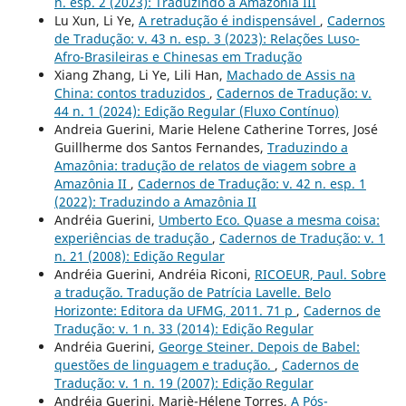
n. esp. 2 (2023): Traduzindo a Amazônia III
Lu Xun, Li Ye,
A retradução é indispensável
,
Cadernos
de Tradução: v. 43 n. esp. 3 (2023): Relações Luso-
Afro-Brasileiras e Chinesas em Tradução
Xiang Zhang, Li Ye, Lili Han,
Machado de Assis na
China: contos traduzidos
,
Cadernos de Tradução: v.
44 n. 1 (2024): Edição Regular (Fluxo Contínuo)
Andreia Guerini, Marie Helene Catherine Torres, José
Guillherme dos Santos Fernandes,
Traduzindo a
Amazônia: tradução de relatos de viagem sobre a
Amazônia II
,
Cadernos de Tradução: v. 42 n. esp. 1
(2022): Traduzindo a Amazônia II
Andréia Guerini,
Umberto Eco. Quase a mesma coisa:
experiências de tradução
,
Cadernos de Tradução: v. 1
n. 21 (2008): Edição Regular
Andréia Guerini, Andréia Riconi,
RICOEUR, Paul. Sobre
a tradução. Tradução de Patrícia Lavelle. Belo
Horizonte: Editora da UFMG, 2011. 71 p
,
Cadernos de
Tradução: v. 1 n. 33 (2014): Edição Regular
Andréia Guerini,
George Steiner. Depois de Babel:
questões de linguagem e tradução.
,
Cadernos de
Tradução: v. 1 n. 19 (2007): Edição Regular
Andréia Guerini, Mariè-Hélene Torres,
A Pós-