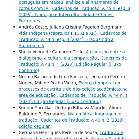
português em Macau: análise e alinhamento de
corpus com IA
,
Cadernos de Tradução: v. 45 n. esp. 3
(2025): Tradução e Interculturalidade Chinês-
Português
Andréa Cesco, Juliana Cristina Faggion Bergmann,
Vida Indígena (capítulos I, II, XI e XII)
,
Cadernos de
Tradução: v. 44 n. esp. 4 (2024): Traduzindo a
Amazônia IV
Sheila Vieira de Camargo Grillo,
A tradução entre o
dialogismo, a cultura e a comparação
,
Cadernos de
Tradução: v. 43 n. 1 (2023): Edição Regular (Fluxo
Contínuo)
Norma Barbosa de Lima Fonseca, Leonardo Pereira
Nunes, Milene Rocha Vieira,
Esforço temporal em
processos de escrita e de pós-edição acadêmicas na
área de educação
,
Cadernos de Tradução: v. 44 n. 1
(2024): Edição Regular (Fluxo Contínuo)
Sundar Sarukkai, Rodrigo Bilhalva Moncks, Alinne
Balduino P. Fernandes,
Matemática, linguagem e
tradução
,
Cadernos de Tradução: v. 40 n. 2 (2020):
Edição Regular
Germana Henriques Pereira de Sousa,
Tradução e
sistema literário: contribuições de Antonio Candido