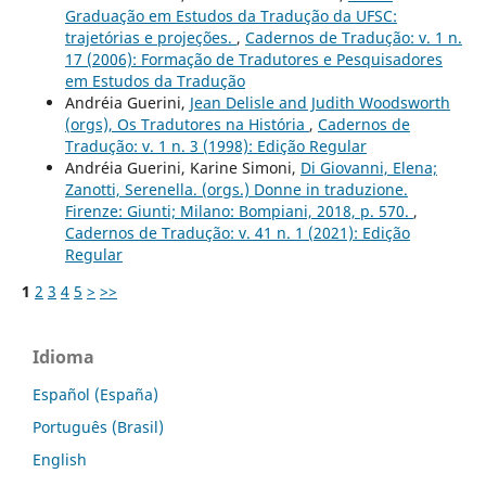
Graduação em Estudos da Tradução da UFSC:
trajetórias e projeções.
,
Cadernos de Tradução: v. 1 n.
17 (2006): Formação de Tradutores e Pesquisadores
em Estudos da Tradução
Andréia Guerini,
Jean Delisle and Judith Woodsworth
(orgs), Os Tradutores na História
,
Cadernos de
Tradução: v. 1 n. 3 (1998): Edição Regular
Andréia Guerini, Karine Simoni,
Di Giovanni, Elena;
Zanotti, Serenella. (orgs.) Donne in traduzione.
Firenze: Giunti; Milano: Bompiani, 2018, p. 570.
,
Cadernos de Tradução: v. 41 n. 1 (2021): Edição
Regular
1
2
3
4
5
>
>>
Idioma
Español (España)
Português (Brasil)
English