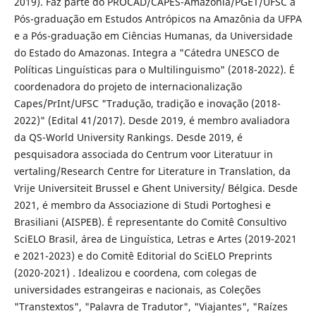
2019). Faz parte do PROCAD/CAPES-Amazônia/PGET/UFSC a
Pós-graduação em Estudos Antrópicos na Amazônia da UFPA
e a Pós-graduação em Ciências Humanas, da Universidade
do Estado do Amazonas. Integra a "Cátedra UNESCO de
Políticas Linguísticas para o Multilinguismo" (2018-2022). É
coordenadora do projeto de internacionalização
Capes/PrInt/UFSC "Tradução, tradição e inovação (2018-
2022)" (Edital 41/2017). Desde 2019, é membro avaliadora
da QS-World University Rankings. Desde 2019, é
pesquisadora associada do Centrum voor Literatuur in
vertaling/Research Centre for Literature in Translation, da
Vrije Universiteit Brussel e Ghent University/ Bélgica. Desde
2021, é membro da Associazione di Studi Portoghesi e
Brasiliani (AISPEB). É representante do Comitê Consultivo
SciELO Brasil, área de Linguística, Letras e Artes (2019-2021
e 2021-2023) e do Comitê Editorial do SciELO Preprints
(2020-2021) . Idealizou e coordena, com colegas de
universidades estrangeiras e nacionais, as Coleções
"Transtextos", "Palavra de Tradutor", "Viajantes", "Raízes