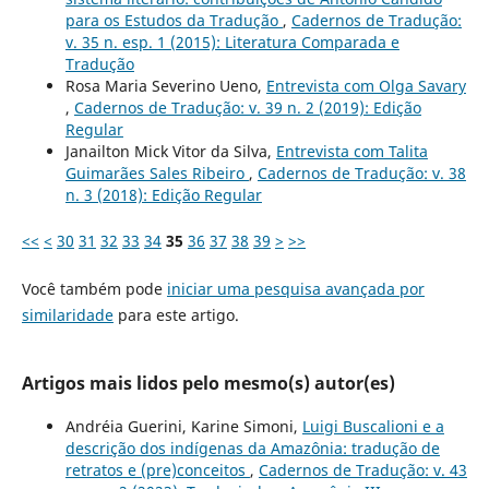
para os Estudos da Tradução
,
Cadernos de Tradução:
v. 35 n. esp. 1 (2015): Literatura Comparada e
Tradução
Rosa Maria Severino Ueno,
Entrevista com Olga Savary
,
Cadernos de Tradução: v. 39 n. 2 (2019): Edição
Regular
Janailton Mick Vitor da Silva,
Entrevista com Talita
Guimarães Sales Ribeiro
,
Cadernos de Tradução: v. 38
n. 3 (2018): Edição Regular
<<
<
30
31
32
33
34
35
36
37
38
39
>
>>
Você também pode
iniciar uma pesquisa avançada por
similaridade
para este artigo.
Artigos mais lidos pelo mesmo(s) autor(es)
Andréia Guerini, Karine Simoni,
Luigi Buscalioni e a
descrição dos indígenas da Amazônia: tradução de
retratos e (pre)conceitos
,
Cadernos de Tradução: v. 43