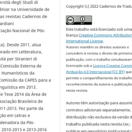
rsità degli Studi di
Copyright (c) 2022 Cadernos de Trad
Sênior na Universidade de
das revistas Cadernos de
ardiani
Este trabalho está licenciado sob um
ciação Nacional de Pós-
licença
Creative Commons Attribution
International License
.
ta). Desde 2011, atua
Autores mantêm os direitos autorais e
orado em Letteratura,
concedem à revista o direito de primeir
ità per Stranieri di
publicação, com o trabalho simultanea
licenciado sob a
Licença Creative Com
 Comissão Externa de
Atribuição 4.0 Internacional (CC BY)
que
s Humanísticos da
permite o compartilhamento do trabalh
 Comissão da CAPES para a
reconhecimento da autoria e publicação 
nguística em 2013.
nesta revista.
de Tese 2014 da Área de
ssociação Brasileira de
Autores têm autorização para assumi
11-2013. Fez parte da
contratos adicionais separadamente,
ção em Letras e
distribuição não exclusiva da versão 
ordenadora da Pós-
trabalho publicada nesta revista (ex.:
 2010-2013 e 2013-2016
publicar em repositório institucional 