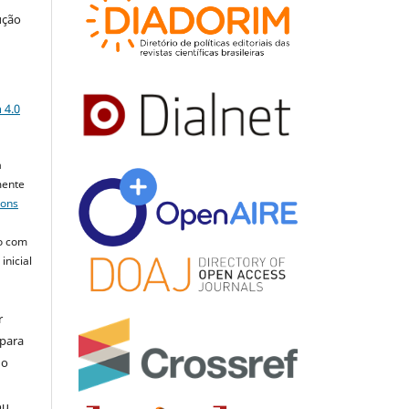
ução
a
 4.0
a
mente
mons
o com
inicial
r
 para
do
ou