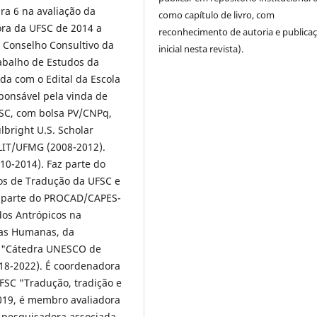
ra 6 na avaliação da
como capítulo de livro, com
tora da UFSC de 2014 a
reconhecimento de autoria e publica
o Conselho Consultivo da
inicial nesta revista).
abalho de Estudos da
a com o Edital da Escola
sponsável pela vinda de
UFSC, com bolsa PV/CNPq,
lbright U.S. Scholar
IT/UFMG (2008-2012).
0-2014). Faz parte do
s de Tradução da UFSC e
az parte do PROCAD/CAPES-
os Antrópicos na
ias Humanas, da
a "Cátedra UNESCO de
2018-2022). É coordenadora
FSC "Tradução, tradição e
2019, é membro avaliadora
é pesquisadora associada