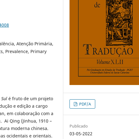
84008
alência, Atenção Primária,
ts, Prevalence, Primary
 Sul
é fruto de um projeto
PDF/A
adução e edição a cargo
an, em colaboração com a
. Ai Qing (Jinhua, 1910 –
Publicado
ratura moderna chinesa.
03-05-2022
s ocidentais e orientais.