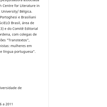
 Centre for Literature in
 University/ Bélgica.
ortoghesi e Brasiliani
SciELO Brasil, área de
3) e do Comitê Editorial
oordena, com colegas de
ções "Transtextos",
inistas: mulheres em
de língua portuguesa".
iversidade de
6 a 2011