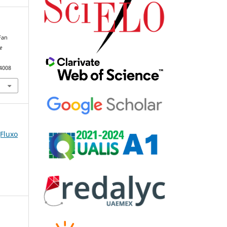
 Fan
e
84008
(Fluxo