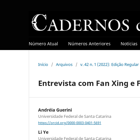
Número Atual
Números Anteriores
Notícias
Início
/
Arquivos
/
v. 42 n. 1 (2022): Edição Regula
Entrevista com Fan Xing e
Andréia Guerini
Universidade Federal de Santa Catarina
https://orcid.org/0000-0003-0401-5691
Li Ye
Universidade Federal de Santa Catarina