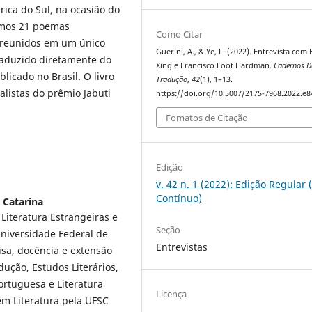
ica do Sul, na ocasião do
temos 21 poemas
Como Citar
 reunidos em um único
Guerini, A., & Ye, L. (2022). Entrevista com
raduzido diretamente do
Xing e Francisco Foot Hardman.
Cadernos D
licado no Brasil. O livro
Tradução
,
42
(1), 1–13.
listas do prêmio Jabuti
https://doi.org/10.5007/2175-7968.2022.e
Fomatos de Citação
Edição
v. 42 n. 1 (2022): Edição Regular 
Contínuo)
 Catarina
Literatura Estrangeiras e
Seção
niversidade Federal de
Entrevistas
isa, docência e extensão
ução, Estudos Literários,
ortuguesa e Literatura
Licença
em Literatura pela UFSC