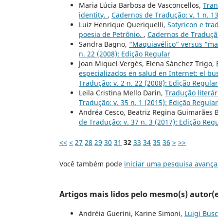
Maria Lúcia Barbosa de Vasconcellos,
Tran
identity.
,
Cadernos de Tradução: v. 1 n. 13
Luiz Henrique Queriquelli,
Satyricon e tra
poesia de Petrônio.
,
Cadernos de Tradução:
Sandra Bagno,
“Maquiavélico” versus “maq
n. 22 (2008): Edição Regular
Joan Miquel Vergés, Elena Sánchez Trigo,
especializados en salud en Internet: el
Tradução: v. 2 n. 22 (2008): Edição Regular
Leila Cristina Mello Darin,
Tradução literár
Tradução: v. 35 n. 1 (2015): Edição Regular
Andréa Cesco, Beatriz Regina Guimarães B
de Tradução: v. 37 n. 3 (2017): Edição Reg
<<
<
27
28
29
30
31
32
33
34
35
36
>
>>
Você também pode
iniciar uma pesquisa avança
Artigos mais lidos pelo mesmo(s) autor(e
Andréia Guerini, Karine Simoni,
Luigi Busc