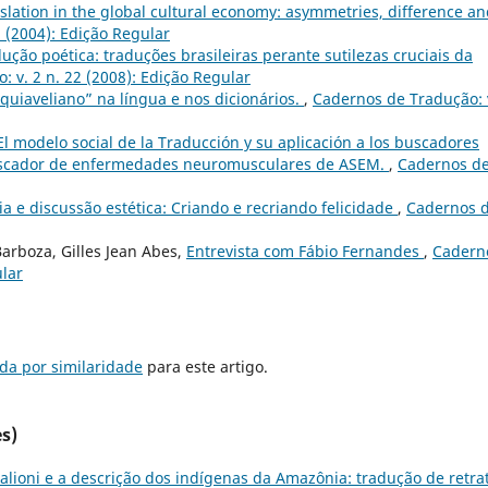
slation in the global cultural economy: asymmetries, difference a
 (2004): Edição Regular
dução poética: traduções brasileiras perante sutilezas cruciais da
 v. 2 n. 22 (2008): Edição Regular
uiaveliano” na língua e nos dicionários.
,
Cadernos de Tradução: 
El modelo social de la Traducción y su aplicación a los buscadores
 buscador de enfermedades neuromusculares de ASEM.
,
Cadernos d
ia e discussão estética: Criando e recriando felicidade
,
Cadernos 
arboza, Gilles Jean Abes,
Entrevista com Fábio Fernandes
,
Cadern
ular
da por similaridade
para este artigo.
s)
alioni e a descrição dos indígenas da Amazônia: tradução de retra