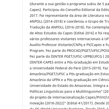
(durante a sua gestão o programa subiu de 5 pa
Capes). Participou do Conselho Editorial da Edi
2017. Foi representante da área de Literatura n
ANPOLL (2014-2018) e coordenou o Grupo de Tr
Tradução da ANPOLL (2016-2018). Foi contemplad
de Altos Estudos da Capes (Edital 2016) e foi re
vários professores visitantes internacionais à 
Auxílio Professor Visitante/CNPq e PV/Capes e Fu
Program. Fez parte do PROCAD/PGET/UFSC/POSL
Fez parte do DINTER PGET/UFSC-UFPB/UFCG ( 201
DINTER-CAPES entre a Pós-Graduação em Estudo
a Universidade Federal do Pará (2015-2019). F
Amazônia/PGET/UFSC a Pós-graduação em Estud
Amazônia da UFPA e a Pós-graduação em Ciênc
Universidade do Estado do Amazonas. Integra 
Políticas Linguísticas para o Multilinguismo" (
do projeto de internacionalização Capes/PrInt/U
inovação (2018-2022)" (Edital 41/2017). Desde 
da QS-World University Rankings. Desde 2019, 