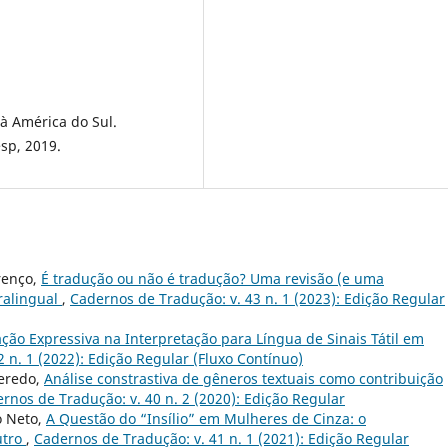
à América do Sul.
sp, 2019.
renço,
É tradução ou não é tradução? Uma revisão (e uma
ralingual
,
Cadernos de Tradução: v. 43 n. 1 (2023): Edição Regular
ção Expressiva na Interpretação para Língua de Sinais Tátil em
 n. 1 (2022): Edição Regular (Fluxo Contínuo)
ueredo,
Análise constrastiva de gêneros textuais como contribuição
rnos de Tradução: v. 40 n. 2 (2020): Edição Regular
o Neto,
A Questão do “Insílio” em Mulheres de Cinza: o
utro
,
Cadernos de Tradução: v. 41 n. 1 (2021): Edição Regular