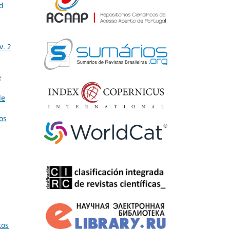
nd
v. 2
e
de
os
tos