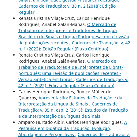
Cadernos de Tradução: v. 38 n. 2 (2018): Edição
Regular
Renata Cristina Vilaça-Cruz, Carlos Henrique
Rodrigues, Anabel Galán-Mañas,
O Mercado de
Trabalho de Intérpretes e Tradutores de Língua
Brasileira de Sinais e Língua Portuguesa: uma revisão
de publicações recentes
,
Cadernos de Tradução: v. 42
n. 1 (2022): Edição Regular (Fluxo Contínuo)
Renata Cristina Vilaça Cruz, Carlos Henrique
Rodrigues, Anabel Galán-Mañas,
O Mercado de
Trabalho de Tradutores e de Intérpretes de Libras-
português: uma revisão de publicações recentes -
Versão Sintética em Libras
,
Cadernos de Tradução: v.
42 n. 1 (2022): Edição Regular (Fluxo Contínuo)
Carlos Henrique Rodrigues, Ronice Müller de
Quadros,
Apresentação: Estudos da Tradução e da
Interpretação da Língua de Sinais
,
Cadernos de
Tradução: v. 35 n. esp. 2 (2015): Estudos da Tradução
e da Interpretação de Línguas de Sinais
Amparo Hurtado Albir, Carlos Henrique Rodrigues,
A
Pesquisa em Didática da Tradução: Evolução,
Abordagens e Perspectivas
,
Cadernos de Tradução: v.