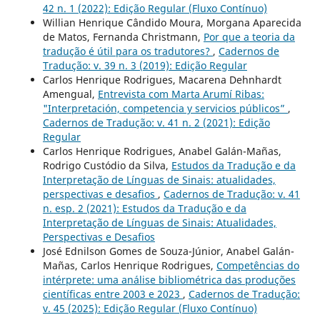
42 n. 1 (2022): Edição Regular (Fluxo Contínuo)
Willian Henrique Cândido Moura, Morgana Aparecida
de Matos, Fernanda Christmann,
Por que a teoria da
tradução é útil para os tradutores?
,
Cadernos de
Tradução: v. 39 n. 3 (2019): Edição Regular
Carlos Henrique Rodrigues, Macarena Dehnhardt
Amengual,
Entrevista com Marta Arumí Ribas:
"Interpretación, competencia y servicios públicos”
,
Cadernos de Tradução: v. 41 n. 2 (2021): Edição
Regular
Carlos Henrique Rodrigues, Anabel Galán-Mañas,
Rodrigo Custódio da Silva,
Estudos da Tradução e da
Interpretação de Línguas de Sinais: atualidades,
perspectivas e desafios
,
Cadernos de Tradução: v. 41
n. esp. 2 (2021): Estudos da Tradução e da
Interpretação de Línguas de Sinais: Atualidades,
Perspectivas e Desafios
José Ednilson Gomes de Souza-Júnior, Anabel Galán-
Mañas, Carlos Henrique Rodrigues,
Competências do
intérprete: uma análise bibliométrica das produções
científicas entre 2003 e 2023
,
Cadernos de Tradução:
v. 45 (2025): Edição Regular (Fluxo Contínuo)