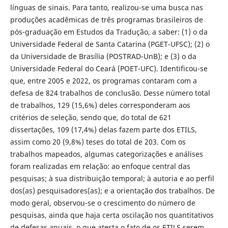
línguas de sinais. Para tanto, realizou-se uma busca nas
produções acadêmicas de três programas brasileiros de
pós-graduação em Estudos da Tradução, a saber: (1) o da
Universidade Federal de Santa Catarina (PGET-UFSC); (2) o
da Universidade de Brasília (POSTRAD-UnB); e (3) o da
Universidade Federal do Ceará (POET-UFC). Identificou-se
que, entre 2005 e 2022, os programas contaram com a
defesa de 824 trabalhos de conclusão. Desse número total
de trabalhos, 129 (15,6%) deles corresponderam aos
critérios de seleção, sendo que, do total de 621
dissertações, 109 (17,4%) delas fazem parte dos ETILS,
assim como 20 (9,8%) teses do total de 203. Com os
trabalhos mapeados, algumas categorizações e análises
foram realizadas em relação: ao enfoque central das
pesquisas; à sua distribuição temporal; à autoria e ao perfil
dos(as) pesquisadores(as); e a orientação dos trabalhos. De
modo geral, observou-se o crescimento do número de
pesquisas, ainda que haja certa oscilação nos quantitativos
de defesas anuais, o que atesta o fato de os ETILS serem,