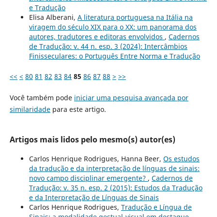
e Tradução
Elisa Alberani,
A literatura portuguesa na Itália na
viragem do século XIX para o XX: um panorama dos
autores, tradutores e editoras envolvidos
,
Cadernos
de Tradução: v. 44 n. esp. 3 (2024): Intercâmbios
Finisseculares: o Português Entre Norma e Tradução
<<
<
80
81
82
83
84
85
86
87
88
>
>>
Você também pode
iniciar uma pesquisa avançada por
similaridade
para este artigo.
Artigos mais lidos pelo mesmo(s) autor(es)
Carlos Henrique Rodrigues, Hanna Beer,
Os estudos
da tradução e da interpretação de línguas de sinais:
novo campo disciplinar emergente?
,
Cadernos de
Tradução: v. 35 n. esp. 2 (2015): Estudos da Tradução
e da Interpretação de Línguas de Sinais
Carlos Henrique Rodrigues,
Tradução e Língua de
Sinais: a modalidade gestual-visual em destaque
,