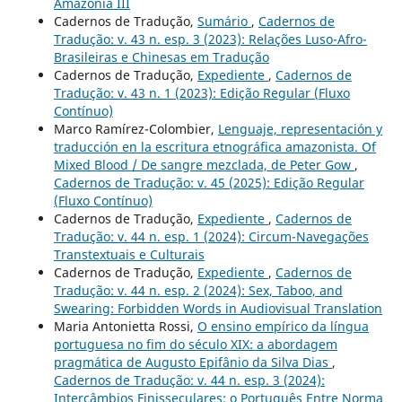
Amazônia III
Cadernos de Tradução,
Sumário
,
Cadernos de
Tradução: v. 43 n. esp. 3 (2023): Relações Luso-Afro-
Brasileiras e Chinesas em Tradução
Cadernos de Tradução,
Expediente
,
Cadernos de
Tradução: v. 43 n. 1 (2023): Edição Regular (Fluxo
Contínuo)
Marco Ramírez-Colombier,
Lenguaje, representación y
traducción en la escritura etnográfica amazonista. Of
Mixed Blood / De sangre mezclada, de Peter Gow
,
Cadernos de Tradução: v. 45 (2025): Edição Regular
(Fluxo Contínuo)
Cadernos de Tradução,
Expediente
,
Cadernos de
Tradução: v. 44 n. esp. 1 (2024): Circum-Navegações
Transtextuais e Culturais
Cadernos de Tradução,
Expediente
,
Cadernos de
Tradução: v. 44 n. esp. 2 (2024): Sex, Taboo, and
Swearing: Forbidden Words in Audiovisual Translation
Maria Antonietta Rossi,
O ensino empírico da língua
portuguesa no fim do século XIX: a abordagem
pragmática de Augusto Epifânio da Silva Dias
,
Cadernos de Tradução: v. 44 n. esp. 3 (2024):
Intercâmbios Finisseculares: o Português Entre Norma