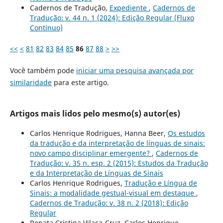
Cadernos de Tradução,
Expediente
,
Cadernos de
Tradução: v. 44 n. 1 (2024): Edição Regular (Fluxo
Contínuo)
<<
<
81
82
83
84
85
86
87
88
>
>>
Você também pode
iniciar uma pesquisa avançada por
similaridade
para este artigo.
Artigos mais lidos pelo mesmo(s) autor(es)
Carlos Henrique Rodrigues, Hanna Beer,
Os estudos
da tradução e da interpretação de línguas de sinais:
novo campo disciplinar emergente?
,
Cadernos de
Tradução: v. 35 n. esp. 2 (2015): Estudos da Tradução
e da Interpretação de Línguas de Sinais
Carlos Henrique Rodrigues,
Tradução e Língua de
Sinais: a modalidade gestual-visual em destaque
,
Cadernos de Tradução: v. 38 n. 2 (2018): Edição
Regular
Renata Cristina Vilaça-Cruz, Carlos Henrique