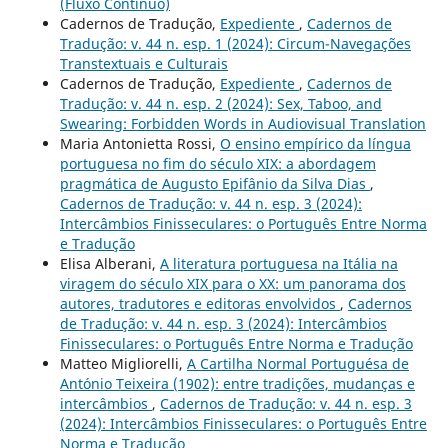
(Fluxo Contínuo)
Cadernos de Tradução,
Expediente
,
Cadernos de
Tradução: v. 44 n. esp. 1 (2024): Circum-Navegações
Transtextuais e Culturais
Cadernos de Tradução,
Expediente
,
Cadernos de
Tradução: v. 44 n. esp. 2 (2024): Sex, Taboo, and
Swearing: Forbidden Words in Audiovisual Translation
Maria Antonietta Rossi,
O ensino empírico da língua
portuguesa no fim do século XIX: a abordagem
pragmática de Augusto Epifânio da Silva Dias
,
Cadernos de Tradução: v. 44 n. esp. 3 (2024):
Intercâmbios Finisseculares: o Português Entre Norma
e Tradução
Elisa Alberani,
A literatura portuguesa na Itália na
viragem do século XIX para o XX: um panorama dos
autores, tradutores e editoras envolvidos
,
Cadernos
de Tradução: v. 44 n. esp. 3 (2024): Intercâmbios
Finisseculares: o Português Entre Norma e Tradução
Matteo Migliorelli,
A Cartilha Normal Portuguésa de
António Teixeira (1902): entre tradições, mudanças e
intercâmbios
,
Cadernos de Tradução: v. 44 n. esp. 3
(2024): Intercâmbios Finisseculares: o Português Entre
Norma e Tradução