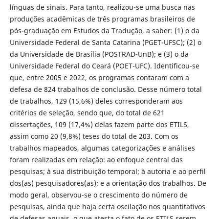
línguas de sinais. Para tanto, realizou-se uma busca nas
produções acadêmicas de três programas brasileiros de
pós-graduação em Estudos da Tradução, a saber: (1) o da
Universidade Federal de Santa Catarina (PGET-UFSC); (2) o
da Universidade de Brasília (POSTRAD-UnB); e (3) o da
Universidade Federal do Ceará (POET-UFC). Identificou-se
que, entre 2005 e 2022, os programas contaram com a
defesa de 824 trabalhos de conclusão. Desse número total
de trabalhos, 129 (15,6%) deles corresponderam aos
critérios de seleção, sendo que, do total de 621
dissertações, 109 (17,4%) delas fazem parte dos ETILS,
assim como 20 (9,8%) teses do total de 203. Com os
trabalhos mapeados, algumas categorizações e análises
foram realizadas em relação: ao enfoque central das
pesquisas; à sua distribuição temporal; à autoria e ao perfil
dos(as) pesquisadores(as); e a orientação dos trabalhos. De
modo geral, observou-se o crescimento do número de
pesquisas, ainda que haja certa oscilação nos quantitativos
de defesas anuais, o que atesta o fato de os ETILS serem,