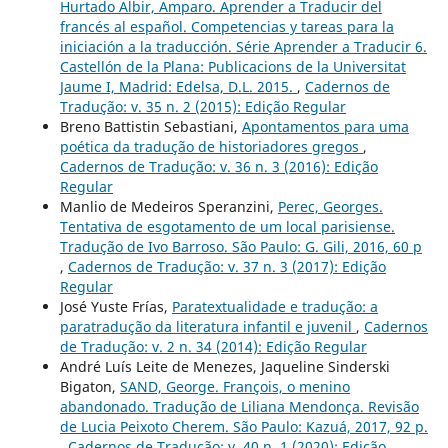
Hurtado Albir, Amparo. Aprender a Traducir del
francés al español. Competencias y tareas para la
iniciación a la traducción. Série Aprender a Traducir 6.
Castellón de la Plana: Publicacions de la Universitat
Jaume I, Madrid: Edelsa, D.L. 2015.
,
Cadernos de
Tradução: v. 35 n. 2 (2015): Edição Regular
Breno Battistin Sebastiani,
Apontamentos para uma
poética da tradução de historiadores gregos
,
Cadernos de Tradução: v. 36 n. 3 (2016): Edição
Regular
Manlio de Medeiros Speranzini,
Perec, Georges.
Tentativa de esgotamento de um local parisiense.
Tradução de Ivo Barroso. São Paulo: G. Gili, 2016, 60 p
,
Cadernos de Tradução: v. 37 n. 3 (2017): Edição
Regular
José Yuste Frías,
Paratextualidade e tradução: a
paratradução da literatura infantil e juvenil
,
Cadernos
de Tradução: v. 2 n. 34 (2014): Edição Regular
André Luís Leite de Menezes, Jaqueline Sinderski
Bigaton,
SAND, George. François, o menino
abandonado. Tradução de Liliana Mendonça. Revisão
de Lucia Peixoto Cherem. São Paulo: Kazuá, 2017, 92 p.
,
Cadernos de Tradução: v. 40 n. 1 (2020): Edição