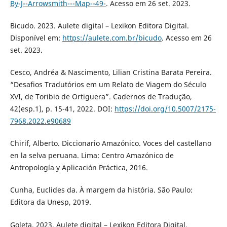
By-J--Arrowsmith---Map--49-
. Acesso em 26 set. 2023.
Bicudo. 2023. Aulete digital – Lexikon Editora Digital.
Disponível em:
https://aulete.com.br/bicudo
. Acesso em 26
set. 2023.
Cesco, Andréa & Nascimento, Lilian Cristina Barata Pereira.
“Desafios Tradutórios em um Relato de Viagem do Século
XVI, de Toribio de Ortiguera”. Cadernos de Tradução,
42(esp.1), p. 15-41, 2022. DOI:
https://doi.org/10.5007/2175-
7968.2022.e90689
Chirif, Alberto. Diccionario Amazónico. Voces del castellano
en la selva peruana. Lima: Centro Amazónico de
Antropología y Aplicación Práctica, 2016.
Cunha, Euclides da. À margem da história. São Paulo:
Editora da Unesp, 2019.
Goleta. 2023. Aulete digital – Lexikon Editora Digital.