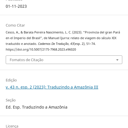
01-11-2023
Como Citar
Cesco, A., & Barata Pereira Nascimento, L. C. (2023). “Provincia del gran Pará
en el Imperio del Brasil”, de Manuel Ijurra: relato de viagem do século XIX
traduzido e anotado.
Cadernos De Tradução
,
43
(esp. 2), 51–74.
https://doi.org/10.5007/2175-7968.2023.e96020
Fomatos de Citação
Edição
v. 43 n. esp. 2 (2023): Traduzindo a Amazônia III
Seção
Ed. Esp. Traduzindo a Amazônia
Licença