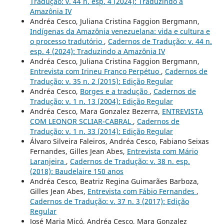
Tradução: v. 44 n. esp. 4 (2024): Traduzindo a
Amazônia IV
Andréa Cesco, Juliana Cristina Faggion Bergmann,
Indígenas da Amazônia venezuelana: vida e cultura e
o processo tradutório
,
Cadernos de Tradução: v. 44 n.
esp. 4 (2024): Traduzindo a Amazônia IV
Andréa Cesco, Juliana Cristina Faggion Bergmann,
Entrevista com Irineu Franco Perpétuo
,
Cadernos de
Tradução: v. 35 n. 2 (2015): Edição Regular
Andréa Cesco,
Borges e a tradução
,
Cadernos de
Tradução: v. 1 n. 13 (2004): Edição Regular
Andréa Cesco, Mara Gonzalez Bezerra,
ENTREVISTA
COM LEONOR SCLIAR-CABRAL
,
Cadernos de
Tradução: v. 1 n. 33 (2014): Edição Regular
Álvaro Silveira Faleiros, Andréa Cesco, Fabiano Seixas
Fernandes, Gilles Jean Abes,
Entrevista com Mário
Laranjeira
,
Cadernos de Tradução: v. 38 n. esp.
(2018): Baudelaire 150 anos
Andréa Cesco, Beatriz Regina Guimarães Barboza,
Gilles Jean Abes,
Entrevista com Fábio Fernandes
,
Cadernos de Tradução: v. 37 n. 3 (2017): Edição
Regular
José Maria Micó, Andréa Cesco, Mara Gonzalez