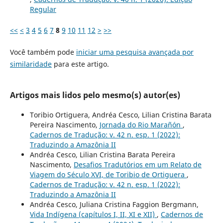
Regular
<<
<
3
4
5
6
7
8
9
10
11
12
>
>>
Você também pode
iniciar uma pesquisa avançada por
similaridade
para este artigo.
Artigos mais lidos pelo mesmo(s) autor(es)
Toribio Ortiguera, Andréa Cesco, Lilian Cristina Barata
Pereira Nascimento,
Jornada do Rio Marañón
,
Cadernos de Tradução: v. 42 n. esp. 1 (2022):
Traduzindo a Amazônia II
Andréa Cesco, Lilian Cristina Barata Pereira
Nascimento,
Desafios Tradutórios em um Relato de
Viagem do Século XVI, de Toribio de Ortiguera
,
Cadernos de Tradução: v. 42 n. esp. 1 (2022):
Traduzindo a Amazônia II
Andréa Cesco, Juliana Cristina Faggion Bergmann,
Vida Indígena (capítulos I, II, XI e XII)
,
Cadernos de