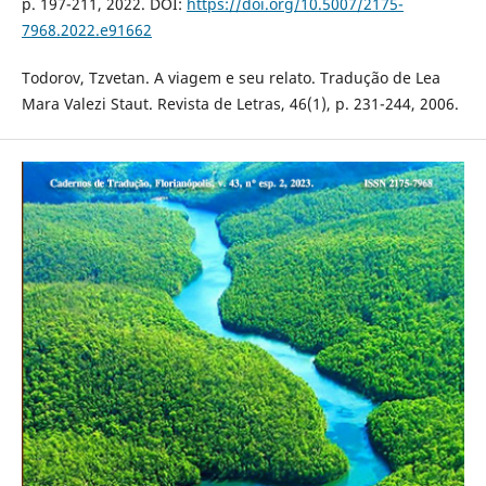
p. 197-211, 2022. DOI:
https://doi.org/10.5007/2175-
7968.2022.e91662
Todorov, Tzvetan. A viagem e seu relato. Tradução de Lea
Mara Valezi Staut. Revista de Letras, 46(1), p. 231-244, 2006.