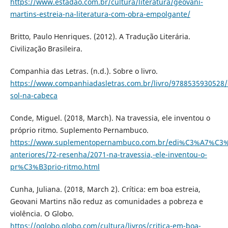
https://www.estadao.com.br/cultura/literatura/geovani-
martins-estreia-na-literatura-com-obra-empolgante/
Britto, Paulo Henriques. (2012). A Tradução Literária.
Civilização Brasileira.
Companhia das Letras. (n.d.). Sobre o livro.
https://www.companhiadasletras.com.br/livro/9788535930528/
sol-na-cabeca
Conde, Miguel. (2018, March). Na travessia, ele inventou o
próprio ritmo. Suplemento Pernambuco.
https://www.suplementopernambuco.com.br/edi%C3%A7%C3%
anteriores/72-resenha/2071-na-travessia,-ele-inventou-o-
pr%C3%B3prio-ritmo.html
Cunha, Juliana. (2018, March 2). Crítica: em boa estreia,
Geovani Martins não reduz as comunidades a pobreza e
violência. O Globo.
https://oglobo.globo.com/cultura/livros/critica-em-boa-