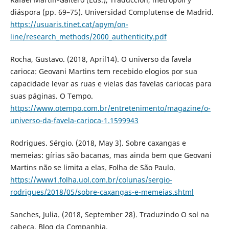
diáspora (pp. 69–75). Universidad Complutense de Madrid.
https://usuaris.tinet.cat/apym/on-
line/research_methods/2000_authenticity.pdf
Rocha, Gustavo. (2018, April14). O universo da favela
carioca: Geovani Martins tem recebido elogios por sua
capacidade levar as ruas e vielas das favelas cariocas para
suas páginas. O Tempo.
https://www.otempo.com.br/entretenimento/magazine/o-
universo-da-favela-carioca-1.1599943
Rodrigues. Sérgio. (2018, May 3). Sobre caxangas e
memeias: gírias são bacanas, mas ainda bem que Geovani
Martins não se limita a elas. Folha de São Paulo.
https://www1.folha.uol.com.br/colunas/sergio-
rodrigues/2018/05/sobre-caxangas-e-memeias.shtml
Sanches, Julia. (2018, September 28). Traduzindo O sol na
cabeça. Blog da Companhia.