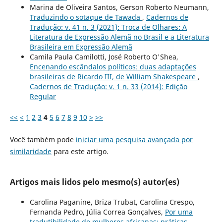
Marina de Oliveira Santos, Gerson Roberto Neumann,
Traduzindo o sotaque de Tawada
,
Cadernos de
Tradução: v. 41 n. 3 (2021): Troca de Olhares: A
Literatura de Expressão Alemã no Brasil e a Literatura
Brasileira em Expressão Alemã
Camila Paula Camilotti, José Roberto O'Shea,
Encenando escândalos políticos: duas adaptações
brasileiras de Ricardo III, de William Shakespeare
,
Cadernos de Tradução: v. 1 n. 33 (2014): Edição
Regular
<<
<
1
2
3
4
5
6
7
8
9
10
>
>>
Você também pode
iniciar uma pesquisa avançada por
similaridade
para este artigo.
Artigos mais lidos pelo mesmo(s) autor(es)
Carolina Paganine, Briza Trubat, Carolina Crespo,
Fernanda Pedro, Júlia Correa Gonçalves,
Por uma
tradutibilidade de mulheres africanas: práticas