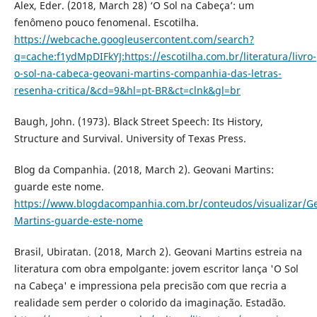
Alex, Eder. (2018, March 28) ‘O Sol na Cabeça’: um
fenômeno pouco fenomenal. Escotilha.
https://webcache.googleusercontent.com/search?
q=cache:f1ydMpDIFkYJ:https://escotilha.com.br/literatura/livro-
o-sol-na-cabeca-geovani-martins-companhia-das-letras-
resenha-critica/&cd=9&hl=pt-BR&ct=clnk&gl=br
Baugh, John. (1973). Black Street Speech: Its History,
Structure and Survival. University of Texas Press.
Blog da Companhia. (2018, March 2). Geovani Martins:
guarde este nome.
https://www.blogdacompanhia.com.br/conteudos/visualizar/Ge
Martins-guarde-este-nome
Brasil, Ubiratan. (2018, March 2). Geovani Martins estreia na
literatura com obra empolgante: jovem escritor lança 'O Sol
na Cabeça' e impressiona pela precisão com que recria a
realidade sem perder o colorido da imaginação. Estadão.