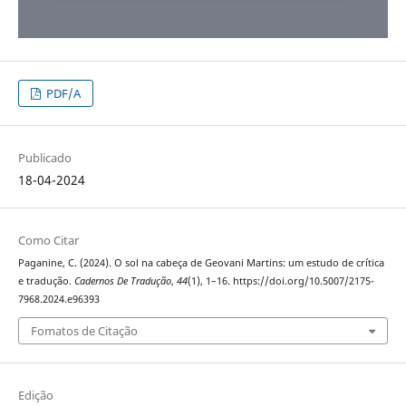
PDF/A
Publicado
18-04-2024
Como Citar
Paganine, C. (2024). O sol na cabeça de Geovani Martins: um estudo de crítica
e tradução.
Cadernos De Tradução
,
44
(1), 1–16. https://doi.org/10.5007/2175-
7968.2024.e96393
Fomatos de Citação
Edição