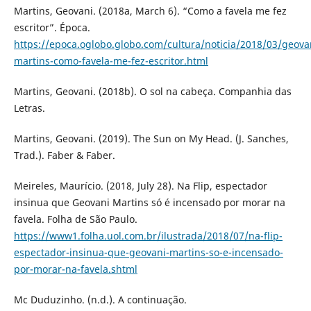
Martins, Geovani. (2018a, March 6). “Como a favela me fez
escritor”. Época.
https://epoca.oglobo.globo.com/cultura/noticia/2018/03/geova
martins-como-favela-me-fez-escritor.html
Martins, Geovani. (2018b). O sol na cabeça. Companhia das
Letras.
Martins, Geovani. (2019). The Sun on My Head. (J. Sanches,
Trad.). Faber & Faber.
Meireles, Maurício. (2018, July 28). Na Flip, espectador
insinua que Geovani Martins só é incensado por morar na
favela. Folha de São Paulo.
https://www1.folha.uol.com.br/ilustrada/2018/07/na-flip-
espectador-insinua-que-geovani-martins-so-e-incensado-
por-morar-na-favela.shtml
Mc Duduzinho. (n.d.). A continuação.