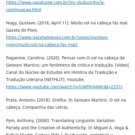
https://www.vagalume.com.br/mc-duduzinho/a-
continuacao.html
Nogy, Gustavo. (2018, April 11). Muito sol na cabeça faz mal.
Gazeta do Povo.
https://www.gazetadopovo.com.br/vozes/gustavo-
nogy/muito-sol-na-cabeca-faz-mal/
.
Paganine, Carolina. (2020). Pensar com O sol na cabeça de
Geovani Martins: um fenômeno de crítica e tradução. [vídeo]
Canal do Núcleo de Estudos em História da Tradução e
Tradução Literária (NETHLIT). Youtube.
https://www.youtube.com/watch?v=IzJkPXUJAWc&t=2337s
Prata, Antonio. (2018). Orelha. In Geovani Martins. O sol na
cabeça. Companhia das Letras.
Pym, Anthony. (2000). Translating Linguistic Variation:
Parody and the Creation of Authenticity. In Miguel A. Vega &
Rafael Martín-Gaitero (Eds.), Traducción, metrópoli y