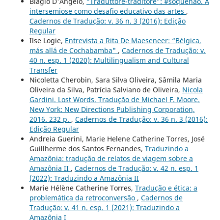
Biagio D'Angelo,
“Traduttore-traditore”: #sóquenão. A
intersemiose como desafio educativo das artes
,
Cadernos de Tradução: v. 36 n. 3 (2016): Edição
Regular
Ilse Logie,
Entrevista a Rita De Maeseneer: “Bélgica,
más allá de Cochabamba"
,
Cadernos de Tradução: v.
40 n. esp. 1 (2020): Multilingualism and Cultural
Transfer
Nicoletta Cherobin, Sara Silva Oliveira, Sâmila Maria
Oliveira da Silva, Patrícia Salviano de Oliveira,
Nicola
Gardini. Lost Words. Tradução de Michael F. Moore.
New York: New Directions Publishing Corporation,
2016. 232 p.
,
Cadernos de Tradução: v. 36 n. 3 (2016):
Edição Regular
Andreia Guerini, Marie Helene Catherine Torres, José
Guillherme dos Santos Fernandes,
Traduzindo a
Amazônia: tradução de relatos de viagem sobre a
Amazônia II
,
Cadernos de Tradução: v. 42 n. esp. 1
(2022): Traduzindo a Amazônia II
Marie Hélène Catherine Torres,
Tradução e ética: a
problemática da retroconversão
,
Cadernos de
Tradução: v. 41 n. esp. 1 (2021): Traduzindo a
Amazônia I