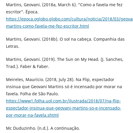
Martins, Geovani. (2018a, March 6). “Como a favela me fez
escritor”. Época.
https://epoca.oglobo.globo.com/cultura/noticia/2018/03/geova
martins-como-favela-me-fez-escritor.html
Martins, Geovani. (2018b). O sol na cabeça. Companhia das
Letras.
Martins, Geovani. (2019). The Sun on My Head. (J. Sanches,
Trad.). Faber & Faber.
Meireles, Maurício. (2018, July 28). Na Flip, espectador
insinua que Geovani Martins só é incensado por morar na
favela. Folha de São Paulo.
https://www1.folha.uol.com.br/ilustrada/2018/07/na-flip-
espectador-insinua-que-geovani-martins-so-e-incensado-
por-morar-na-favela.shtml
Mc Duduzinho. (n.d.). A continuação.