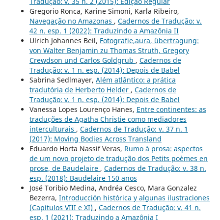
Tradução: v. 35 n. 2 (2015): Edição Regular
Gregorio Ronca, Karine Simoni, Karla Ribeiro,
Navegação no Amazonas
,
Cadernos de Tradução: v.
42 n. esp. 1 (2022): Traduzindo a Amazônia II
Ulrich Johannes Beil,
Fotografie,aura, übertragung:
von Walter Benjamin zu Thomas Struth, Gregory
Crewdson und Carlos Goldgrub
,
Cadernos de
Tradução: v. 1 n. esp. (2014): Depois de Babel
Sabrina Sedlmayer,
Além atlântico: a prática
tradutória de Herberto Helder
,
Cadernos de
Tradução: v. 1 n. esp. (2014): Depois de Babel
Vanessa Lopes Lourenço Hanes,
Entre continentes: as
traduções de Agatha Christie como mediadores
interculturais
,
Cadernos de Tradução: v. 37 n. 1
(2017): Moving Bodies Across Transland
Eduardo Horta Nassif Veras,
Rumo à prosa: aspectos
de um novo projeto de tradução dos Petits poèmes en
prose, de Baudelaire
,
Cadernos de Tradução: v. 38 n.
esp. (2018): Baudelaire 150 anos
José Toribio Medina, Andréa Cesco, Mara Gonzalez
Bezerra,
Introducción histórica y algunas ilustraciones
(Capítulos VIII e XI)
,
Cadernos de Tradução: v. 41 n.
esp. 1 (2021): Traduzindo a Amazônia I