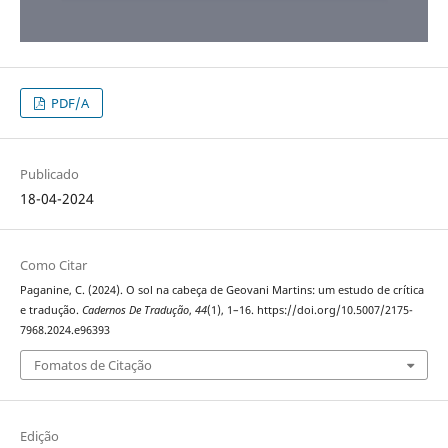
PDF/A
Publicado
18-04-2024
Como Citar
Paganine, C. (2024). O sol na cabeça de Geovani Martins: um estudo de crítica
e tradução.
Cadernos De Tradução
,
44
(1), 1–16. https://doi.org/10.5007/2175-
7968.2024.e96393
Fomatos de Citação
Edição