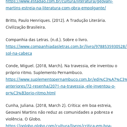
https://www.estadao.com.br/cultura/literatura/geovani-
martins-estreia-na-literatura-com-obra-empolgante/
Britto, Paulo Henriques. (2012). A Tradução Literária.
Civilização Brasileira.
Companhia das Letras. (n.d.). Sobre o livro.
https://www.companhiadasletras.com.br/livro/9788535930528/
sol-na-cabeca
Conde, Miguel. (2018, March). Na travessia, ele inventou o
próprio ritmo. Suplemento Pernambuco.
https://www.suplementopernambuco.com.br/edi%C3%A7%C3%
anteriores/72-resenha/2071-na-travessia,-ele-inventou-o-
pr%C3%B3prio-ritmo.html
Cunha, Juliana. (2018, March 2). Crítica: em boa estreia,
Geovani Martins não reduz as comunidades a pobreza e
violência. O Globo.
https://oglobo.globo.com/cultura/livros/critica-em-boa-