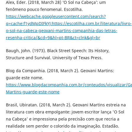
Alex, Eder. (2018, March 28) ‘O Sol na Cabeça’: um
fenômeno pouco fenomenal. Escotilha.
https://webcache.googleusercontent.com/search?
q=cache:f1ydMpDIFkYJ:https://escotilha.com.br/literatura/livro-
o-sol-na-cabeca-geovani-martins-companhia-das-letras-
resenha-critica/&cd=9&hl=pt-BR&ct=clnk&gl=br
Baugh, John. (1973). Black Street Speech: Its History,
Structure and Survival. University of Texas Press.
Blog da Companhia. (2018, March 2). Geovani Martins:
guarde este nome.
https://www.blogdacompanhia.com.br/conteudos/visualizar/Ge
Martins-guarde-este-nome
Brasil, Ubiratan. (2018, March 2). Geovani Martins estreia na
literatura com obra empolgante: jovem escritor lança 'O Sol
na Cabeça' e impressiona pela precisão com que recria a
realidade sem perder o colorido da imaginação. Estadão.