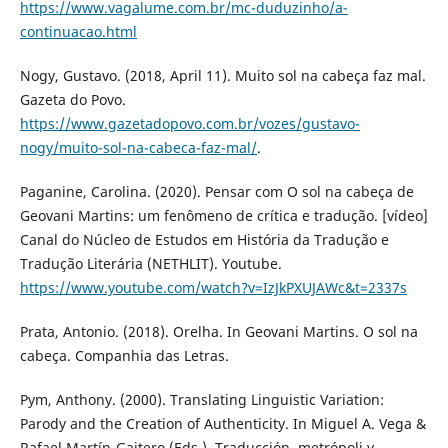
https://www.vagalume.com.br/mc-duduzinho/a-
continuacao.html
Nogy, Gustavo. (2018, April 11). Muito sol na cabeça faz mal.
Gazeta do Povo.
https://www.gazetadopovo.com.br/vozes/gustavo-
nogy/muito-sol-na-cabeca-faz-mal/
.
Paganine, Carolina. (2020). Pensar com O sol na cabeça de
Geovani Martins: um fenômeno de crítica e tradução. [vídeo]
Canal do Núcleo de Estudos em História da Tradução e
Tradução Literária (NETHLIT). Youtube.
https://www.youtube.com/watch?v=IzJkPXUJAWc&t=2337s
Prata, Antonio. (2018). Orelha. In Geovani Martins. O sol na
cabeça. Companhia das Letras.
Pym, Anthony. (2000). Translating Linguistic Variation:
Parody and the Creation of Authenticity. In Miguel A. Vega &
Rafael Martín-Gaitero (Eds.), Traducción, metrópoli y