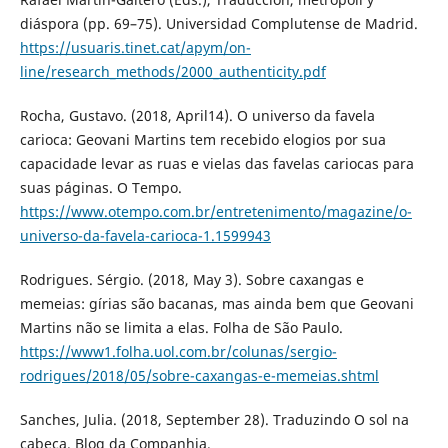
diáspora (pp. 69–75). Universidad Complutense de Madrid.
https://usuaris.tinet.cat/apym/on-
line/research_methods/2000_authenticity.pdf
Rocha, Gustavo. (2018, April14). O universo da favela
carioca: Geovani Martins tem recebido elogios por sua
capacidade levar as ruas e vielas das favelas cariocas para
suas páginas. O Tempo.
https://www.otempo.com.br/entretenimento/magazine/o-
universo-da-favela-carioca-1.1599943
Rodrigues. Sérgio. (2018, May 3). Sobre caxangas e
memeias: gírias são bacanas, mas ainda bem que Geovani
Martins não se limita a elas. Folha de São Paulo.
https://www1.folha.uol.com.br/colunas/sergio-
rodrigues/2018/05/sobre-caxangas-e-memeias.shtml
Sanches, Julia. (2018, September 28). Traduzindo O sol na
cabeça. Blog da Companhia.