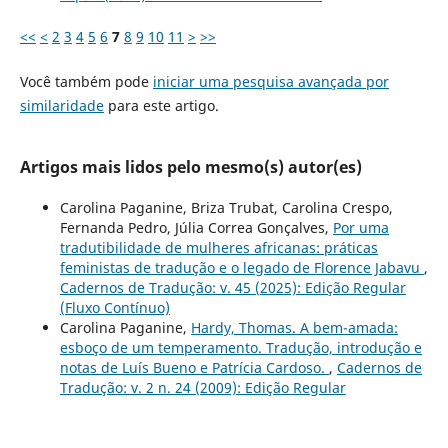
<<
<
2
3
4
5
6
7
8
9
10
11
>
>>
Você também pode
iniciar uma pesquisa avançada por
similaridade
para este artigo.
Artigos mais lidos pelo mesmo(s) autor(es)
Carolina Paganine, Briza Trubat, Carolina Crespo,
Fernanda Pedro, Júlia Correa Gonçalves,
Por uma
tradutibilidade de mulheres africanas: práticas
feministas de tradução e o legado de Florence Jabavu
,
Cadernos de Tradução: v. 45 (2025): Edição Regular
(Fluxo Contínuo)
Carolina Paganine,
Hardy, Thomas. A bem-amada:
esboço de um temperamento. Tradução, introdução e
notas de Luís Bueno e Patrícia Cardoso.
,
Cadernos de
Tradução: v. 2 n. 24 (2009): Edição Regular