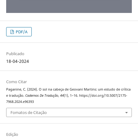
PDF/A
Publicado
18-04-2024
Como Citar
Paganine, C. (2024). O sol na cabeça de Geovani Martins: um estudo de crítica
e tradução.
Cadernos De Tradução
,
44
(1), 1–16. https://doi.org/10.5007/2175-
7968.2024.e96393
Fomatos de Citação
Edição