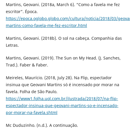
Martins, Geovani. (2018a, March 6). “Como a favela me fez
escritor”. Época.
https://epoca.oglobo.globo.com/cultura/noticia/2018/03/geova
martins-como-favela-me-fez-escritor.html
Martins, Geovani. (2018b). O sol na cabeça. Companhia das
Letras.
Martins, Geovani. (2019). The Sun on My Head. (J. Sanches,
Trad.). Faber & Faber.
Meireles, Maurício. (2018, July 28). Na Flip, espectador
insinua que Geovani Martins só é incensado por morar na
favela. Folha de São Paulo.
https://www1.folha.uol.com.br/ilustrada/2018/07/na-flip-
espectador-insinua-que-geovani-martins-so-e-incensado-
por-morar-na-favela.shtml
Mc Duduzinho. (n.d.). A continuação.