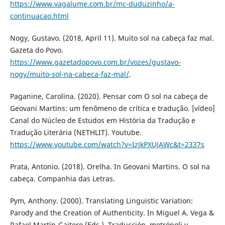
https://www.vagalume.com.br/mc-duduzinho/a-
continuacao.html
Nogy, Gustavo. (2018, April 11). Muito sol na cabeça faz mal.
Gazeta do Povo.
https://www.gazetadopovo.com.br/vozes/gustavo-
nogy/muito-sol-na-cabeca-faz-mal/
.
Paganine, Carolina. (2020). Pensar com O sol na cabeça de
Geovani Martins: um fenômeno de crítica e tradução. [vídeo]
Canal do Núcleo de Estudos em História da Tradução e
Tradução Literária (NETHLIT). Youtube.
https://www.youtube.com/watch?v=IzJkPXUJAWc&t=2337s
Prata, Antonio. (2018). Orelha. In Geovani Martins. O sol na
cabeça. Companhia das Letras.
Pym, Anthony. (2000). Translating Linguistic Variation:
Parody and the Creation of Authenticity. In Miguel A. Vega &
Rafael Martín-Gaitero (Eds.), Traducción, metrópoli y