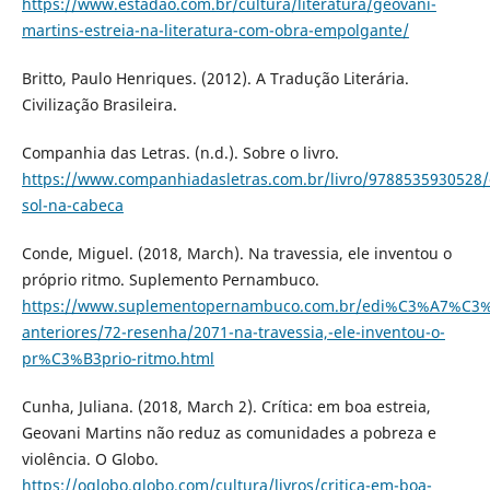
https://www.estadao.com.br/cultura/literatura/geovani-
martins-estreia-na-literatura-com-obra-empolgante/
Britto, Paulo Henriques. (2012). A Tradução Literária.
Civilização Brasileira.
Companhia das Letras. (n.d.). Sobre o livro.
https://www.companhiadasletras.com.br/livro/9788535930528/
sol-na-cabeca
Conde, Miguel. (2018, March). Na travessia, ele inventou o
próprio ritmo. Suplemento Pernambuco.
https://www.suplementopernambuco.com.br/edi%C3%A7%C3%
anteriores/72-resenha/2071-na-travessia,-ele-inventou-o-
pr%C3%B3prio-ritmo.html
Cunha, Juliana. (2018, March 2). Crítica: em boa estreia,
Geovani Martins não reduz as comunidades a pobreza e
violência. O Globo.
https://oglobo.globo.com/cultura/livros/critica-em-boa-