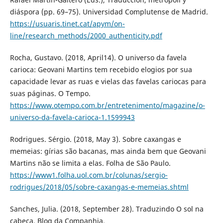
diáspora (pp. 69–75). Universidad Complutense de Madrid.
https://usuaris.tinet.cat/apym/on-
line/research_methods/2000_authenticity.pdf
Rocha, Gustavo. (2018, April14). O universo da favela
carioca: Geovani Martins tem recebido elogios por sua
capacidade levar as ruas e vielas das favelas cariocas para
suas páginas. O Tempo.
https://www.otempo.com.br/entretenimento/magazine/o-
universo-da-favela-carioca-1.1599943
Rodrigues. Sérgio. (2018, May 3). Sobre caxangas e
memeias: gírias são bacanas, mas ainda bem que Geovani
Martins não se limita a elas. Folha de São Paulo.
https://www1.folha.uol.com.br/colunas/sergio-
rodrigues/2018/05/sobre-caxangas-e-memeias.shtml
Sanches, Julia. (2018, September 28). Traduzindo O sol na
cabeça. Blog da Companhia.