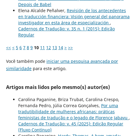
Depois de Babel
Elena Alcalde Peñalver,
Revisión de los antecedentes
en traducción financiera: Visión general del panorama
investigador en esta área de especialización
,
Cadernos de Tradução: v. 35 n. 1 (2015): Edição
Regular
<<
<
5
6
7
8
9
10
11
12
13
14
>
>>
Você também pode
iniciar uma pesquisa avançada por
similaridade
para este artigo.
Artigos mais lidos pelo mesmo(s) autor(es)
Carolina Paganine, Briza Trubat, Carolina Crespo,
Fernanda Pedro, Júlia Correa Gonçalves,
Por uma
tradutibilidade de mulheres africanas: práticas
feministas de tradução e o legado de Florence Jabavu
,
Cadernos de Tradução: v. 45 (2025): Edição Regular
(Fluxo Contínuo)
Carolina Paganine,
Hardy, Thomas. A bem-amada: