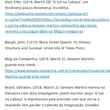
Alex, Eder. (2018, March 28) ‘O Sol na Cabeça’: um
fenômeno pouco fenomenal. Escotilha.
https://webcache.googleusercontent.com/search?
q=cache:f1ydMpDIFkYJ:https://escotilha.com.br/literatura/livro-
o-sol-na-cabeca-geovani-martins-companhia-das-letras-
resenha-critica/&cd=9&hl=pt-BR&ct=clnk&gl=br
Baugh, John. (1973). Black Street Speech: Its History,
Structure and Survival. University of Texas Press.
Blog da Companhia. (2018, March 2). Geovani Martins:
guarde este nome.
https://www.blogdacompanhia.com.br/conteudos/visualizar/Ge
Martins-guarde-este-nome
Brasil, Ubiratan. (2018, March 2). Geovani Martins estreia na
literatura com obra empolgante: jovem escritor lança 'O Sol
na Cabeça' e impressiona pela precisão com que recria a
realidade sem perder o colorido da imaginação. Estadão.