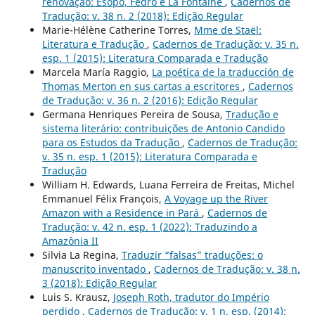
renovação: Esopo, Fedro e La Fontaine
,
Cadernos de
Tradução: v. 38 n. 2 (2018): Edição Regular
Marie-Hélène Catherine Torres,
Mme de Staël:
Literatura e Tradução
,
Cadernos de Tradução: v. 35 n.
esp. 1 (2015): Literatura Comparada e Tradução
Marcela María Raggio,
La poética de la traducción de
Thomas Merton en sus cartas a escritores
,
Cadernos
de Tradução: v. 36 n. 2 (2016): Edição Regular
Germana Henriques Pereira de Sousa,
Tradução e
sistema literário: contribuições de Antonio Candido
para os Estudos da Tradução
,
Cadernos de Tradução:
v. 35 n. esp. 1 (2015): Literatura Comparada e
Tradução
William H. Edwards, Luana Ferreira de Freitas, Michel
Emmanuel Félix François,
A Voyage up the River
Amazon with a Residence in Pará
,
Cadernos de
Tradução: v. 42 n. esp. 1 (2022): Traduzindo a
Amazônia II
Silvia La Regina,
Traduzir “falsas” traduções: o
manuscrito inventado
,
Cadernos de Tradução: v. 38 n.
3 (2018): Edição Regular
Luis S. Krausz,
Joseph Roth, tradutor do Império
perdido
,
Cadernos de Tradução: v. 1 n. esp. (2014):