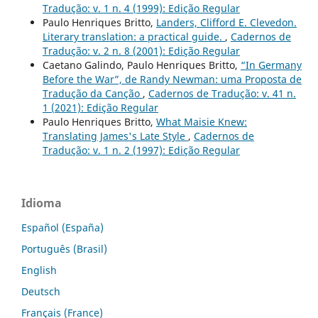
Tradução: v. 1 n. 4 (1999): Edição Regular
Paulo Henriques Britto,
Landers, Clifford E. Clevedon.
Literary translation: a practical guide.
,
Cadernos de
Tradução: v. 2 n. 8 (2001): Edição Regular
Caetano Galindo, Paulo Henriques Britto,
“In Germany
Before the War”, de Randy Newman: uma Proposta de
Tradução da Canção
,
Cadernos de Tradução: v. 41 n.
1 (2021): Edição Regular
Paulo Henriques Britto,
What Maisie Knew:
Translating James's Late Style
,
Cadernos de
Tradução: v. 1 n. 2 (1997): Edição Regular
Idioma
Español (España)
Português (Brasil)
English
Deutsch
Français (France)