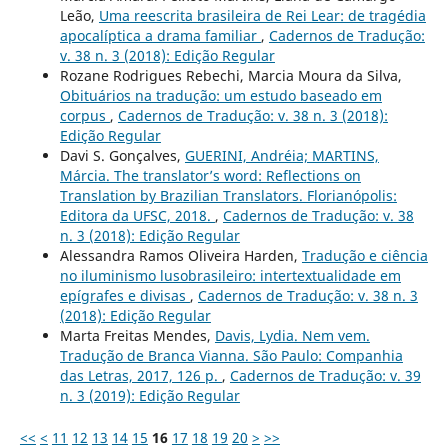
Leão,
Uma reescrita brasileira de Rei Lear: de tragédia
apocalíptica a drama familiar
,
Cadernos de Tradução:
v. 38 n. 3 (2018): Edição Regular
Rozane Rodrigues Rebechi, Marcia Moura da Silva,
Obituários na tradução: um estudo baseado em
corpus
,
Cadernos de Tradução: v. 38 n. 3 (2018):
Edição Regular
Davi S. Gonçalves,
GUERINI, Andréia; MARTINS,
Márcia. The translator’s word: Reflections on
Translation by Brazilian Translators. Florianópolis:
Editora da UFSC, 2018.
,
Cadernos de Tradução: v. 38
n. 3 (2018): Edição Regular
Alessandra Ramos Oliveira Harden,
Tradução e ciência
no iluminismo lusobrasileiro: intertextualidade em
epígrafes e divisas
,
Cadernos de Tradução: v. 38 n. 3
(2018): Edição Regular
Marta Freitas Mendes,
Davis, Lydia. Nem vem.
Tradução de Branca Vianna. São Paulo: Companhia
das Letras, 2017, 126 p.
,
Cadernos de Tradução: v. 39
n. 3 (2019): Edição Regular
<<
<
11
12
13
14
15
16
17
18
19
20
>
>>