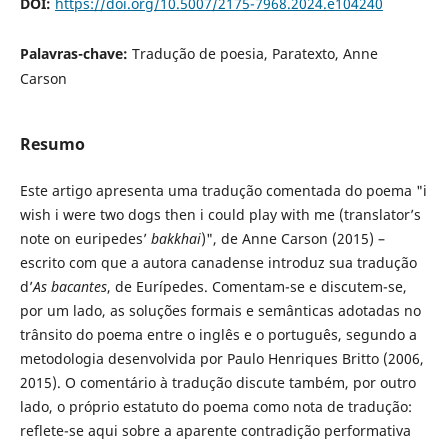
DOI:
https://doi.org/10.5007/2175-7968.2024.e104240
Palavras-chave:
Tradução de poesia, Paratexto, Anne
Carson
Resumo
Este artigo apresenta uma tradução comentada do poema "i
wish i were two dogs then i could play with me (translator’s
note on euripedes’
bakkhai
)", de Anne Carson (2015) –
escrito com que a autora canadense introduz sua tradução
d’
As bacantes
, de Eurípedes. Comentam-se e discutem-se,
por um lado, as soluções formais e semânticas adotadas no
trânsito do poema entre o inglês e o português, segundo a
metodologia desenvolvida por Paulo Henriques Britto (2006,
2015). O comentário à tradução discute também, por outro
lado, o próprio estatuto do poema como nota de tradução:
reflete-se aqui sobre a aparente contradição performativa