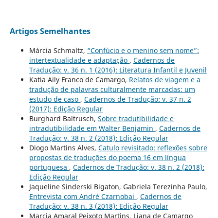
Artigos Semelhantes
Márcia Schmaltz,
“Confúcio e o menino sem nome”:
intertextualidade e adaptação
,
Cadernos de
Tradução: v. 36 n. 1 (2016): Literatura Infantil e Juvenil
Katia Aily Franco de Camargo,
Relatos de viagem e a
tradução de palavras culturalmente marcadas: um
estudo de caso
,
Cadernos de Tradução: v. 37 n. 2
(2017): Edição Regular
Burghard Baltrusch,
Sobre tradutibilidade e
intradutibilidade em Walter Benjamin
,
Cadernos de
Tradução: v. 38 n. 2 (2018): Edição Regular
Diogo Martins Alves,
Catulo revisitado: reflexões sobre
propostas de traduções do poema 16 em língua
portuguesa
,
Cadernos de Tradução: v. 38 n. 2 (2018):
Edição Regular
Jaqueline Sinderski Bigaton, Gabriela Terezinha Paulo,
Entrevista com André Czarnobai
,
Cadernos de
Tradução: v. 38 n. 3 (2018): Edição Regular
Marcia Amaral Peixoto Martins, Liana de Camargo