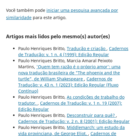
Você também pode
iniciar uma pesquisa avançada por
similaridade
para este artigo.
Artigos mais lidos pelo mesmo(s) autor(es)
Paulo Henriques Britto,
Tradução e criação
,
Cadernos
de Tradução: v. 1 n. 4 (1999): Edição Regular
Paulo Henriques Britto, Marcia Amaral Peixoto
Martins,
'Quem tem razão é o próprio amor': uma
nova tradução brasileira de "The phoenix and the
turtle", de William Shakespeare
,
Cadernos de
Tradução: v. 43 n. 1 (2023): Edição Regular (Fluxo
Contínuo)
Paulo Henriques Britto,
As condições de trabalho do
tradutor.
,
Cadernos de Tradução: v. 1 n. 19 (2007):
Edição Regular
Paulo Henriques Britto,
Desconstruir para quê?
,
Cadernos de Tradução: v. 2 n. 8 (2001): Edição Regular
Paulo Henriques Britto,
Middlemarch: um estudo da
vida provinciana, de George Eliot.
,
Cadernos de