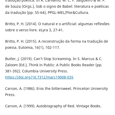
tradução poética. In R. Carvalho, W. C. F. Salgueiro & M. P.
de Souza (Orgs.), Sob o signo de Babel: literatura e poéticas
da tradução (pp. 55-64), PPGL-MEL/Flor&Cultura.
Britto, P. H. (2014). O natural e o artificial: algumas reflexões
sobre o verso livre. eLyra 3, 27-41.
Britto, P. H. (2015). A reconstrução da forma na tradução de
poesia. Eutomia, 16(1), 102-117.
Butler, J. (2019). Can’t Stop Screaming. In S. Marcus & C.
Zaloom (Ed.), Think in Public: A Public Books Reader (pp.
381-392). Columbia University Press.
https://doi.org/10.7312/marc19008-035
Carson, A. (1986). Eros the bittersweet. Princeton University
Press.
Carson, A. (1999). Autobiography of Red. Vintage Books.