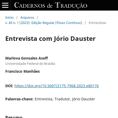
Início
/
Arquivos
/
v. 43 n. 1 (2023): Edição Regular (Fluxo Contínuo)
/
Entrevistas
Entrevista com Jório Dauster
Marlova Gonsales Aseff
Universidade Federal de Brasília
Francisco Manhães
DOI:
https://doi.org/10.5007/2175-7968.2023.e80176
Palavras-chave:
Entrevista, Tradutor, Jório Dauster
Resumo