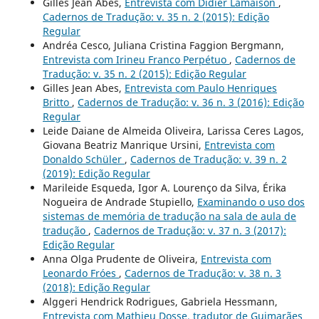
Gilles Jean Abes,
Entrevista com Didier Lamaison
,
Cadernos de Tradução: v. 35 n. 2 (2015): Edição
Regular
Andréa Cesco, Juliana Cristina Faggion Bergmann,
Entrevista com Irineu Franco Perpétuo
,
Cadernos de
Tradução: v. 35 n. 2 (2015): Edição Regular
Gilles Jean Abes,
Entrevista com Paulo Henriques
Britto
,
Cadernos de Tradução: v. 36 n. 3 (2016): Edição
Regular
Leide Daiane de Almeida Oliveira, Larissa Ceres Lagos,
Giovana Beatriz Manrique Ursini,
Entrevista com
Donaldo Schüler
,
Cadernos de Tradução: v. 39 n. 2
(2019): Edição Regular
Marileide Esqueda, Igor A. Lourenço da Silva, Érika
Nogueira de Andrade Stupiello,
Examinando o uso dos
sistemas de memória de tradução na sala de aula de
tradução
,
Cadernos de Tradução: v. 37 n. 3 (2017):
Edição Regular
Anna Olga Prudente de Oliveira,
Entrevista com
Leonardo Fróes
,
Cadernos de Tradução: v. 38 n. 3
(2018): Edição Regular
Alggeri Hendrick Rodrigues, Gabriela Hessmann,
Entrevista com Mathieu Dosse, tradutor de Guimarães