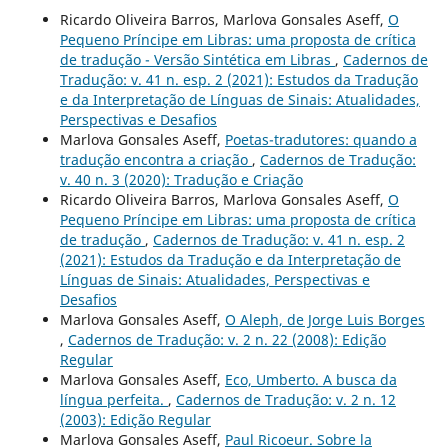
Ricardo Oliveira Barros, Marlova Gonsales Aseff,
O
Pequeno Príncipe em Libras: uma proposta de crítica
de tradução - Versão Sintética em Libras
,
Cadernos de
Tradução: v. 41 n. esp. 2 (2021): Estudos da Tradução
e da Interpretação de Línguas de Sinais: Atualidades,
Perspectivas e Desafios
Marlova Gonsales Aseff,
Poetas-tradutores: quando a
tradução encontra a criação
,
Cadernos de Tradução:
v. 40 n. 3 (2020): Tradução e Criação
Ricardo Oliveira Barros, Marlova Gonsales Aseff,
O
Pequeno Príncipe em Libras: uma proposta de crítica
de tradução
,
Cadernos de Tradução: v. 41 n. esp. 2
(2021): Estudos da Tradução e da Interpretação de
Línguas de Sinais: Atualidades, Perspectivas e
Desafios
Marlova Gonsales Aseff,
O Aleph, de Jorge Luis Borges
,
Cadernos de Tradução: v. 2 n. 22 (2008): Edição
Regular
Marlova Gonsales Aseff,
Eco, Umberto. A busca da
língua perfeita.
,
Cadernos de Tradução: v. 2 n. 12
(2003): Edição Regular
Marlova Gonsales Aseff,
Paul Ricoeur. Sobre la