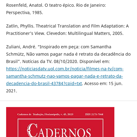
Rosenfeld, Anatol. O teatro épico. Rio de Janeiro:
Perspectiva, 1985.
Zatlin, Phyllis. Theatrical Translation and Film Adaptation: A
Practitioner’s View. Clevedon: Multilingual Matters, 2005.
Zuliani, André. “Inspirado em peça: com Samantha
Schmütz, Não vamos pagar nada é retrato da decadência do
Brasil”. Notícias da TV. 08/10/2020. Disponível em:
https://noticiasdatv.uol.com.br/noticia/filmes-na-tv/com-
samantha-schmutz-nao-vamos-pagar-nada-e-retrato-da-
decadencia-do-brasil-43784?cpid=txt
. Acesso em: 15 jun.
2021.