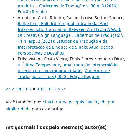
produtos
,
Cadernos de Tradução: v. 36 n. 3 (2016):
Edição Regular
Arenilson Costa Ribeiro, Rachel Louise Sutton-Spence,
Ball, Stone, Ball: Interlingual, Intramodal And
Intersemiotic Translation Between And From A Work
Of Creative Sign Language
,
Cadernos de Tradução: v.
41 n. esp. 2 (2021): Estudos da Tradução e da
Interpretação de Línguas de Sinais: Atualidades,
Perspectivas e Desafios
Erika Viviane Costa Vieira, Thaís Flores Nogueira Diniz,
A Última Tempestade, uma tradução intersemiótica
inserida na contemporaneidade
,
Cadernos de
Tradução: v. 1 n. 5 (2000): Edição Regular
<<
<
3
4
5
6
7
8
9
10
11
12
>
>>
Você também pode
iniciar uma pesquisa avançada por
similaridade
para este artigo.
Artigos mais lidos pelo mesmo(s) autor(es)