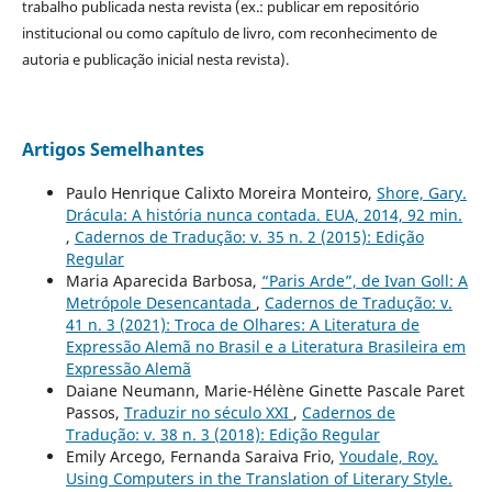
trabalho publicada nesta revista (ex.: publicar em repositório
institucional ou como capítulo de livro, com reconhecimento de
autoria e publicação inicial nesta revista).
Artigos Semelhantes
Paulo Henrique Calixto Moreira Monteiro,
Shore, Gary.
Drácula: A história nunca contada. EUA, 2014, 92 min.
,
Cadernos de Tradução: v. 35 n. 2 (2015): Edição
Regular
Maria Aparecida Barbosa,
“Paris Arde”, de Ivan Goll: A
Metrópole Desencantada
,
Cadernos de Tradução: v.
41 n. 3 (2021): Troca de Olhares: A Literatura de
Expressão Alemã no Brasil e a Literatura Brasileira em
Expressão Alemã
Daiane Neumann, Marie-Hélène Ginette Pascale Paret
Passos,
Traduzir no século XXI
,
Cadernos de
Tradução: v. 38 n. 3 (2018): Edição Regular
Emily Arcego, Fernanda Saraiva Frio,
Youdale, Roy.
Using Computers in the Translation of Literary Style.