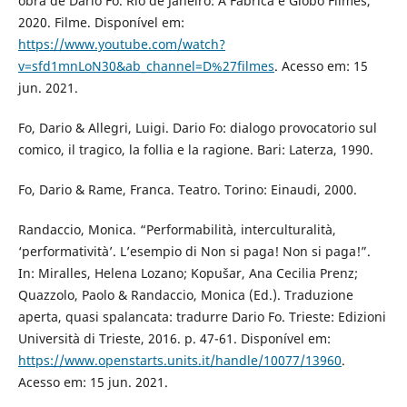
obra de Dario Fo. Rio de Janeiro: A Fábrica e Globo Filmes,
2020. Filme. Disponível em:
https://www.youtube.com/watch?
v=sfd1mnLoN30&ab_channel=D%27filmes
. Acesso em: 15
jun. 2021.
Fo, Dario & Allegri, Luigi. Dario Fo: dialogo provocatorio sul
comico, il tragico, la follia e la ragione. Bari: Laterza, 1990.
Fo, Dario & Rame, Franca. Teatro. Torino: Einaudi, 2000.
Randaccio, Monica. “Performabilità, interculturalità,
‘performatività’. L’esempio di Non si paga! Non si paga!”.
In: Miralles, Helena Lozano; Kopušar, Ana Cecilia Prenz;
Quazzolo, Paolo & Randaccio, Monica (Ed.). Traduzione
aperta, quasi spalancata: tradurre Dario Fo. Trieste: Edizioni
Università di Trieste, 2016. p. 47-61. Disponível em:
https://www.openstarts.units.it/handle/10077/13960
.
Acesso em: 15 jun. 2021.