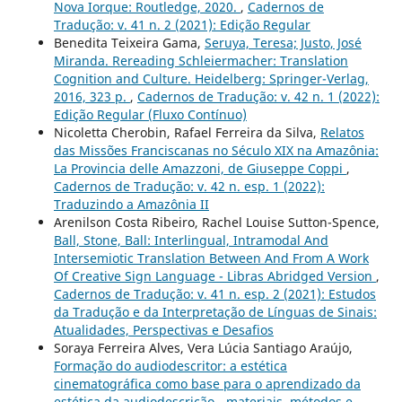
Nova Iorque: Routledge, 2020.
,
Cadernos de
Tradução: v. 41 n. 2 (2021): Edição Regular
Benedita Teixeira Gama,
Seruya, Teresa; Justo, José
Miranda. Rereading Schleiermacher: Translation
Cognition and Culture. Heidelberg: Springer-Verlag,
2016, 323 p.
,
Cadernos de Tradução: v. 42 n. 1 (2022):
Edição Regular (Fluxo Contínuo)
Nicoletta Cherobin, Rafael Ferreira da Silva,
Relatos
das Missões Franciscanas no Século XIX na Amazônia:
La Provincia delle Amazzoni, de Giuseppe Coppi
,
Cadernos de Tradução: v. 42 n. esp. 1 (2022):
Traduzindo a Amazônia II
Arenilson Costa Ribeiro, Rachel Louise Sutton-Spence,
Ball, Stone, Ball: Interlingual, Intramodal And
Intersemiotic Translation Between And From A Work
Of Creative Sign Language - Libras Abridged Version
,
Cadernos de Tradução: v. 41 n. esp. 2 (2021): Estudos
da Tradução e da Interpretação de Línguas de Sinais:
Atualidades, Perspectivas e Desafios
Soraya Ferreira Alves, Vera Lúcia Santiago Araújo,
Formação do audiodescritor: a estética
cinematográfica como base para o aprendizado da
estética da audiodescrição - materiais, métodos e