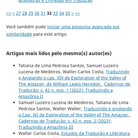
Brasileiras e Chinesas em Tradução
<<
<
27
28
29
30
31
32
33
34
35
>
>>
Você também pode
iniciar uma pesquisa avançada por
similaridade
para este artigo.
Artigos mais lidos pelo mesmo(s) autor(es)
Tatiana de Lima Pedrosa Santos, Samuel Luzeiro
Lucena de Medeiros, Walter Carlos Costa,
Traduzindo
e Anotando o cap. XIV de Exploration of the Valley of
The Amazon, de William Lewis Herndon
,
Cadernos de
Tradução: v. 42 n. esp. 1 (2022): Traduzindo a
Amazônia II
Samuel Luzeiro Lucena de Medeiros, Tatiana de Lima
Pedrosa Santos, Walter Walter,
Traduzindo e anotando
o Cap. XII de Exploration of the Valley of The Amazon
,
Cadernos de Tradução: v. 43 n. esp. 2 (2023):
Traduzindo a Amazônia III
Walter Carlos Costa,
Estudos da Tradução e Literatura