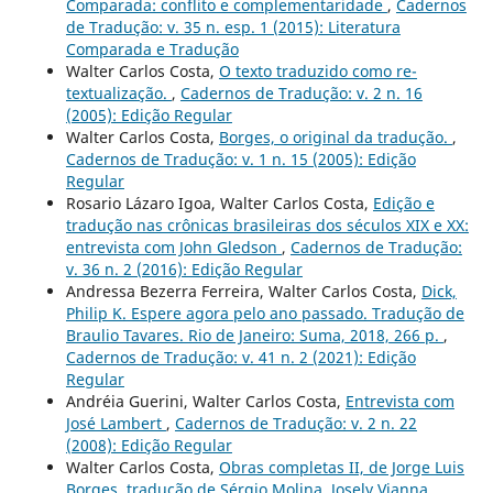
Comparada: conflito e complementaridade
,
Cadernos
de Tradução: v. 35 n. esp. 1 (2015): Literatura
Comparada e Tradução
Walter Carlos Costa,
O texto traduzido como re-
textualização.
,
Cadernos de Tradução: v. 2 n. 16
(2005): Edição Regular
Walter Carlos Costa,
Borges, o original da tradução.
,
Cadernos de Tradução: v. 1 n. 15 (2005): Edição
Regular
Rosario Lázaro Igoa, Walter Carlos Costa,
Edição e
tradução nas crônicas brasileiras dos séculos XIX e XX:
entrevista com John Gledson
,
Cadernos de Tradução:
v. 36 n. 2 (2016): Edição Regular
Andressa Bezerra Ferreira, Walter Carlos Costa,
Dick,
Philip K. Espere agora pelo ano passado. Tradução de
Braulio Tavares. Rio de Janeiro: Suma, 2018, 266 p.
,
Cadernos de Tradução: v. 41 n. 2 (2021): Edição
Regular
Andréia Guerini, Walter Carlos Costa,
Entrevista com
José Lambert
,
Cadernos de Tradução: v. 2 n. 22
(2008): Edição Regular
Walter Carlos Costa,
Obras completas II, de Jorge Luis
Borges, tradução de Sérgio Molina, Josely Vianna