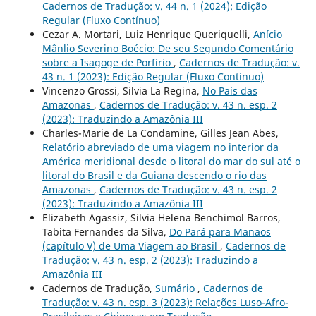
Cadernos de Tradução: v. 44 n. 1 (2024): Edição
Regular (Fluxo Contínuo)
Cezar A. Mortari, Luiz Henrique Queriquelli,
Anício
Mânlio Severino Boécio: De seu Segundo Comentário
sobre a Isagoge de Porfírio
,
Cadernos de Tradução: v.
43 n. 1 (2023): Edição Regular (Fluxo Contínuo)
Vincenzo Grossi, Silvia La Regina,
No País das
Amazonas
,
Cadernos de Tradução: v. 43 n. esp. 2
(2023): Traduzindo a Amazônia III
Charles-Marie de La Condamine, Gilles Jean Abes,
Relatório abreviado de uma viagem no interior da
América meridional desde o litoral do mar do sul até o
litoral do Brasil e da Guiana descendo o rio das
Amazonas
,
Cadernos de Tradução: v. 43 n. esp. 2
(2023): Traduzindo a Amazônia III
Elizabeth Agassiz, Silvia Helena Benchimol Barros,
Tabita Fernandes da Silva,
Do Pará para Manaos
(capítulo V) de Uma Viagem ao Brasil
,
Cadernos de
Tradução: v. 43 n. esp. 2 (2023): Traduzindo a
Amazônia III
Cadernos de Tradução,
Sumário
,
Cadernos de
Tradução: v. 43 n. esp. 3 (2023): Relações Luso-Afro-