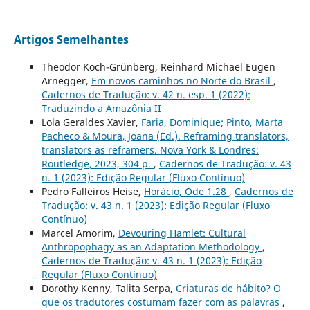
Artigos Semelhantes
Theodor Koch-Grünberg, Reinhard Michael Eugen
Arnegger,
Em novos caminhos no Norte do Brasil
,
Cadernos de Tradução: v. 42 n. esp. 1 (2022):
Traduzindo a Amazônia II
Lola Geraldes Xavier,
Faria, Dominique; Pinto, Marta
Pacheco & Moura, Joana (Ed.). Reframing translators,
translators as reframers. Nova York & Londres:
Routledge, 2023, 304 p.
,
Cadernos de Tradução: v. 43
n. 1 (2023): Edição Regular (Fluxo Contínuo)
Pedro Falleiros Heise,
Horácio, Ode 1.28
,
Cadernos de
Tradução: v. 43 n. 1 (2023): Edição Regular (Fluxo
Contínuo)
Marcel Amorim,
Devouring Hamlet: Cultural
Anthropophagy as an Adaptation Methodology
,
Cadernos de Tradução: v. 43 n. 1 (2023): Edição
Regular (Fluxo Contínuo)
Dorothy Kenny, Talita Serpa,
Criaturas de hábito? O
que os tradutores costumam fazer com as palavras
,