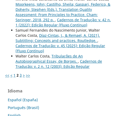
Moorkeens, John; Castilho, Sheila; Gaspari, Federico, &
Doherty, Stephen (Eds.). Translation Quality
Assessment: From Principles to Practice. Cham:
Springer, 2018, 292 p.
,
Cadernos de Tradução: v. 42 n.
1 (2022): Edição Regular (Fluxo Contínuo)
Samuel Fernandes do Nascimento Junior, Walter
Carlos Costa,
Díaz-Cintas, J., & Remael, A. (2021).
Subtitling: Concepts and practices. Routledge.
,
Cadernos de Tradução: v. 45 (2025): Edição Regular
(Fluxo Contínuo)
Walter Carlos Costa,
Tribulações de An
Autobiographical Essay, de Borges.
,
Cadernos de
Tradução: v. 2 n. 12 (2003): Edição Regular
<<
<
1
2
3
>
>>
Idioma
Español (España)
Português (Brasil)
English