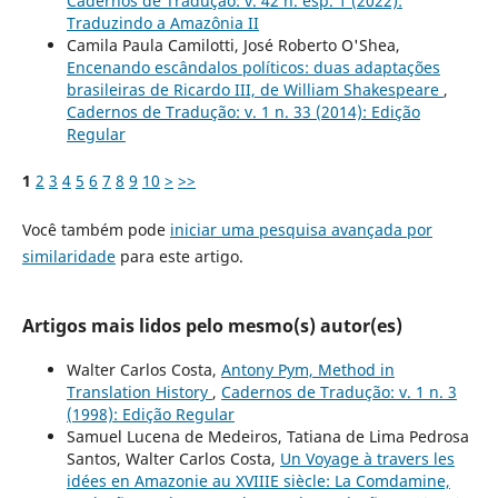
Cadernos de Tradução: v. 42 n. esp. 1 (2022):
Traduzindo a Amazônia II
Camila Paula Camilotti, José Roberto O'Shea,
Encenando escândalos políticos: duas adaptações
brasileiras de Ricardo III, de William Shakespeare
,
Cadernos de Tradução: v. 1 n. 33 (2014): Edição
Regular
1
2
3
4
5
6
7
8
9
10
>
>>
Você também pode
iniciar uma pesquisa avançada por
similaridade
para este artigo.
Artigos mais lidos pelo mesmo(s) autor(es)
Walter Carlos Costa,
Antony Pym, Method in
Translation History
,
Cadernos de Tradução: v. 1 n. 3
(1998): Edição Regular
Samuel Lucena de Medeiros, Tatiana de Lima Pedrosa
Santos, Walter Carlos Costa,
Un Voyage à travers les
idées en Amazonie au XVIIIE siècle: La Comdamine,