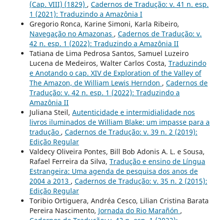
(Cap. VIII) (1829)
,
Cadernos de Tradução: v. 41 n. esp.
1 (2021): Traduzindo a Amazônia I
Gregorio Ronca, Karine Simoni, Karla Ribeiro,
Navegação no Amazonas
,
Cadernos de Tradução: v.
42 n. esp. 1 (2022): Traduzindo a Amazônia II
Tatiana de Lima Pedrosa Santos, Samuel Luzeiro
Lucena de Medeiros, Walter Carlos Costa,
Traduzindo
e Anotando o cap. XIV de Exploration of the Valley of
The Amazon, de William Lewis Herndon
,
Cadernos de
Tradução: v. 42 n. esp. 1 (2022): Traduzindo a
Amazônia II
Juliana Steil,
Autenticidade e intermidialidade nos
livros iluminados de William Blake: um impasse para a
tradução
,
Cadernos de Tradução: v. 39 n. 2 (2019):
Edição Regular
Valdecy Oliveira Pontes, Bill Bob Adonis A. L. e Sousa,
Rafael Ferreira da Silva,
Tradução e ensino de Língua
Estrangeira: Uma agenda de pesquisa dos anos de
2004 a 2013
,
Cadernos de Tradução: v. 35 n. 2 (2015):
Edição Regular
Toribio Ortiguera, Andréa Cesco, Lilian Cristina Barata
Pereira Nascimento,
Jornada do Rio Marañón
,