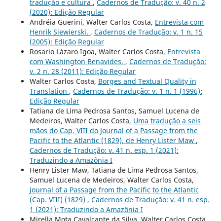
tradução e cultura
,
Cadernos de Tradução: v. 40 n. 2
(2020): Edição Regular
Andréia Guerini, Walter Carlos Costa,
Entrevista com
Henrik Siewierski.
,
Cadernos de Tradução: v. 1 n. 15
(2005): Edição Regular
Rosario Lázaro Igoa, Walter Carlos Costa,
Entrevista
com Washington Benavides.
,
Cadernos de Tradução:
v. 2 n. 28 (2011): Edição Regular
Walter Carlos Costa,
Borges and Textual Quality in
Translation
,
Cadernos de Tradução: v. 1 n. 1 (1996):
Edição Regular
Tatiana de Lima Pedrosa Santos, Samuel Lucena de
Medeiros, Walter Carlos Costa,
Uma tradução a seis
mãos do Cap. VIII do Journal of a Passage from the
Pacific to the Atlantic (1829), de Henry Lister Maw
,
Cadernos de Tradução: v. 41 n. esp. 1 (2021):
Traduzindo a Amazônia I
Henry Lister Maw, Tatiana de Lima Pedrosa Santos,
Samuel Lucena de Medeiros, Walter Carlos Costa,
Journal of a Passage from the Pacific to the Atlantic
(Cap. VIII) (1829)
,
Cadernos de Tradução: v. 41 n. esp.
1 (2021): Traduzindo a Amazônia I
Mirella Mota Cavalcante da Silva, Walter Carlos Costa,