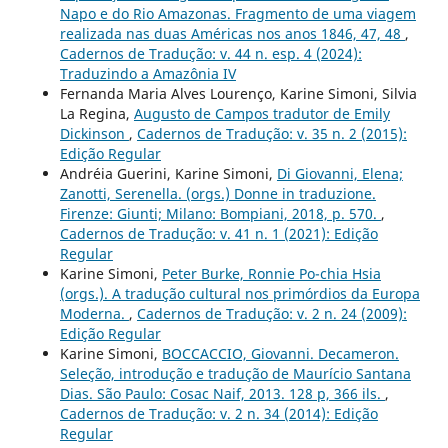
Napo e do Rio Amazonas. Fragmento de uma viagem
realizada nas duas Américas nos anos 1846, 47, 48
,
Cadernos de Tradução: v. 44 n. esp. 4 (2024):
Traduzindo a Amazônia IV
Fernanda Maria Alves Lourenço, Karine Simoni, Silvia
La Regina,
Augusto de Campos tradutor de Emily
Dickinson
,
Cadernos de Tradução: v. 35 n. 2 (2015):
Edição Regular
Andréia Guerini, Karine Simoni,
Di Giovanni, Elena;
Zanotti, Serenella. (orgs.) Donne in traduzione.
Firenze: Giunti; Milano: Bompiani, 2018, p. 570.
,
Cadernos de Tradução: v. 41 n. 1 (2021): Edição
Regular
Karine Simoni,
Peter Burke, Ronnie Po-chia Hsia
(orgs.). A tradução cultural nos primórdios da Europa
Moderna.
,
Cadernos de Tradução: v. 2 n. 24 (2009):
Edição Regular
Karine Simoni,
BOCCACCIO, Giovanni. Decameron.
Seleção, introdução e tradução de Maurício Santana
Dias. São Paulo: Cosac Naif, 2013. 128 p, 366 ils.
,
Cadernos de Tradução: v. 2 n. 34 (2014): Edição
Regular