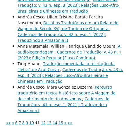
Tradução: v. 43 n. esp. 3 (2023): Relações Luso-Afro-
Brasileiras e Chinesas em Tradução
Andréa Cesco, Lilian Cristina Barata Pereira
Nascimento,
Desafios Tradutórios em um Relato de
Viagem do Século XVI, de Toribio de Ortiguera
,
Cadernos de Tradução: v. 42 n. esp. 1 (2022):
Traduzindo a Amazônia II
Anna Matamala, Willian Henrique Cândido Moura,
A
audiolegendagem
,
Cadernos de Tradução: v. 43 n. 1
(2023): Edição Regular (Fluxo Contínuo)
Ting Huang,
Tradução comentada: a recriação da
“letra” de Azul Corvo
,
Cadernos de Tradução: v. 43 n.
esp. 3 (2023): Relações Luso-Afro-Brasileiras e
Chinesas em Tradução
Andréa Cesco, Mara Gonzalez Bezerra,
Percurso
tradutório em textos históricos sobre A viagem de
descobrimento do rio Amazonas
,
Cadernos de
Tradução: v. 41 n. esp. 1 (2021): Traduzindo a
Amazônia I
<<
<
6
7
8
9
10
11
12
13
14
15
>
>>