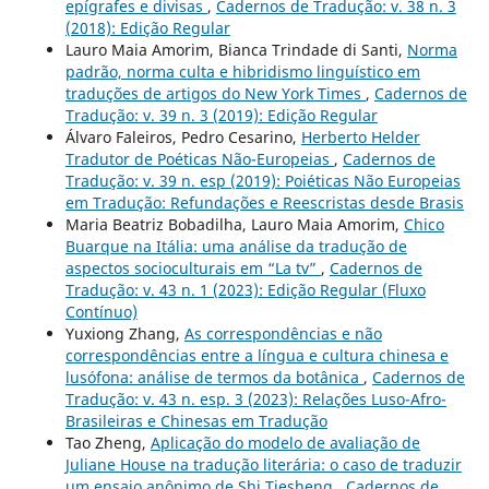
epígrafes e divisas
,
Cadernos de Tradução: v. 38 n. 3
(2018): Edição Regular
Lauro Maia Amorim, Bianca Trindade di Santi,
Norma
padrão, norma culta e hibridismo linguístico em
traduções de artigos do New York Times
,
Cadernos de
Tradução: v. 39 n. 3 (2019): Edição Regular
Álvaro Faleiros, Pedro Cesarino,
Herberto Helder
Tradutor de Poéticas Não-Europeias
,
Cadernos de
Tradução: v. 39 n. esp (2019): Poiéticas Não Europeias
em Tradução: Refundações e Reescristas desde Brasis
Maria Beatriz Bobadilha, Lauro Maia Amorim,
Chico
Buarque na Itália: uma análise da tradução de
aspectos socioculturais em “La tv”
,
Cadernos de
Tradução: v. 43 n. 1 (2023): Edição Regular (Fluxo
Contínuo)
Yuxiong Zhang,
As correspondências e não
correspondências entre a língua e cultura chinesa e
lusófona: análise de termos da botânica
,
Cadernos de
Tradução: v. 43 n. esp. 3 (2023): Relações Luso-Afro-
Brasileiras e Chinesas em Tradução
Tao Zheng,
Aplicação do modelo de avaliação de
Juliane House na tradução literária: o caso de traduzir
um ensaio anônimo de Shi Tiesheng
,
Cadernos de