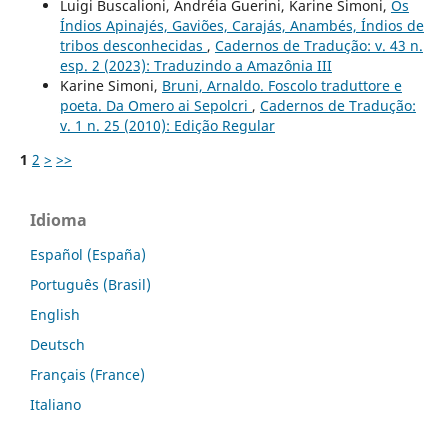
Luigi Buscalioni, Andréia Guerini, Karine Simoni,
Os
Índios Apinajés, Gaviões, Carajás, Anambés, Índios de
tribos desconhecidas
,
Cadernos de Tradução: v. 43 n.
esp. 2 (2023): Traduzindo a Amazônia III
Karine Simoni,
Bruni, Arnaldo. Foscolo traduttore e
poeta. Da Omero ai Sepolcri
,
Cadernos de Tradução:
v. 1 n. 25 (2010): Edição Regular
1
2
>
>>
Idioma
Español (España)
Português (Brasil)
English
Deutsch
Français (France)
Italiano