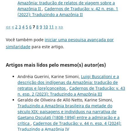
Amazônia: tradução de relatos de viagem sobre a
Amazônia II
,
Cadernos de Tradução: v. 42 n. esp. 1
(2022): Traduzindo a Amazônia II
<<
<
2
3
4
5
6
7
8
9
10
11
>
>>
Você também pode
iniciar uma pesquisa avançada por
similaridade
para este artigo.
Artigos mais lidos pelo mesmo(s) autor(es)
Andréia Guerini, Karine Simoni,
Luigi Buscalioni e a
descrição dos indígenas da Amazônia: tradução de
retratos e (pre)conceitos
,
Cadernos de Tradução: v. 43
n. esp. 2 (2023): Traduzindo a Amazônia III
Geraldo de Oliveira de Alló Netto, Karine Simoni,
Traduzindo a Amazônia brasileira da metade do
século XIX: paisagens e indivíduos na narrativa de
Gaetano Osculati (1808-1894) entre a admiração e a
crítica
,
Cadernos de Tradução: v. 44 n. esp. 4 (2024):
Traduzindo a Amazônia IV