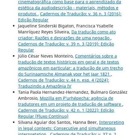
cinematográfica como base para o aprendizado da
estética da audiodescrição - materiais, métodos e
produtos
,
Cadernos de Tradução: v. 36 n. 3 (2016):
Edição Regular
Jaqueline Sinderski Bigaton, Francisca Ysabelle
Manríquez Reyes Silveira,
Da tradução como ato
criador: Razões e desrazões de uma negação
,
Cadernos de Tradução: v. 39 n. 3 (2019): Edição
Regular
Júlio César Neves Monteiro,
Comentários sobre a
tradução de textos históricos em geral e de textos
amazônicos em particular: a tradução de um trecho
do Surinaamsche Almanak voor het Jaar 1821
,
Cadernos de Tradução: v. 44 n. esp. 4 (2024):
Traduzindo a Amazônia IV
Tania Paola Hernandez-Hernandez, Bulmaro González
Ambrosio,
Mozilla em P’urhépecha: agência de
tradutores em um projeto de tradução de software
,
Cadernos de Tradução: v. 42 n. 1 (2022): Edição
Regular (Fluxo Contínuo)
Silvana Aguiar dos Santos, Hanna Beer,
Interpreting
in legal contexts: Consecutive and simultaneous
interpretation
,
Cadernos de Tradução: v. 37 n. 2