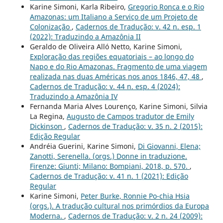
Karine Simoni, Karla Ribeiro,
Gregorio Ronca e o Rio
Amazonas: um Italiano a Serviço de um Projeto de
Colonização
,
Cadernos de Tradução: v. 42 n. esp. 1
(2022): Traduzindo a Amazônia II
Geraldo de Oliveira Alló Netto, Karine Simoni,
Exploração das regiões equatoriais – ao longo do
Napo e do Rio Amazonas. Fragmento de uma viagem
realizada nas duas Américas nos anos 1846, 47, 48
,
Cadernos de Tradução: v. 44 n. esp. 4 (2024):
Traduzindo a Amazônia IV
Fernanda Maria Alves Lourenço, Karine Simoni, Silvia
La Regina,
Augusto de Campos tradutor de Emily
Dickinson
,
Cadernos de Tradução: v. 35 n. 2 (2015):
Edição Regular
Andréia Guerini, Karine Simoni,
Di Giovanni, Elena;
Zanotti, Serenella. (orgs.) Donne in traduzione.
Firenze: Giunti; Milano: Bompiani, 2018, p. 570.
,
Cadernos de Tradução: v. 41 n. 1 (2021): Edição
Regular
Karine Simoni,
Peter Burke, Ronnie Po-chia Hsia
(orgs.). A tradução cultural nos primórdios da Europa
Moderna.
,
Cadernos de Tradução: v. 2 n. 24 (2009):