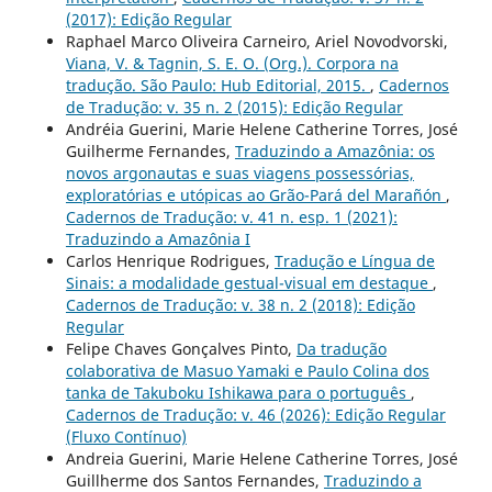
(2017): Edição Regular
Raphael Marco Oliveira Carneiro, Ariel Novodvorski,
Viana, V. & Tagnin, S. E. O. (Org.). Corpora na
tradução. São Paulo: Hub Editorial, 2015.
,
Cadernos
de Tradução: v. 35 n. 2 (2015): Edição Regular
Andréia Guerini, Marie Helene Catherine Torres, José
Guilherme Fernandes,
Traduzindo a Amazônia: os
novos argonautas e suas viagens possessórias,
exploratórias e utópicas ao Grão-Pará del Marañón
,
Cadernos de Tradução: v. 41 n. esp. 1 (2021):
Traduzindo a Amazônia I
Carlos Henrique Rodrigues,
Tradução e Língua de
Sinais: a modalidade gestual-visual em destaque
,
Cadernos de Tradução: v. 38 n. 2 (2018): Edição
Regular
Felipe Chaves Gonçalves Pinto,
Da tradução
colaborativa de Masuo Yamaki e Paulo Colina dos
tanka de Takuboku Ishikawa para o português
,
Cadernos de Tradução: v. 46 (2026): Edição Regular
(Fluxo Contínuo)
Andreia Guerini, Marie Helene Catherine Torres, José
Guillherme dos Santos Fernandes,
Traduzindo a