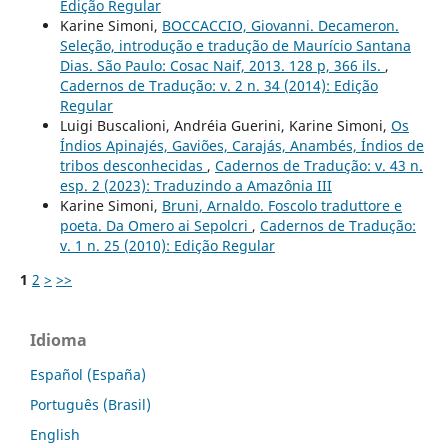
Edição Regular
Karine Simoni,
BOCCACCIO, Giovanni. Decameron.
Seleção, introdução e tradução de Maurício Santana
Dias. São Paulo: Cosac Naif, 2013. 128 p, 366 ils.
,
Cadernos de Tradução: v. 2 n. 34 (2014): Edição
Regular
Luigi Buscalioni, Andréia Guerini, Karine Simoni,
Os
Índios Apinajés, Gaviões, Carajás, Anambés, Índios de
tribos desconhecidas
,
Cadernos de Tradução: v. 43 n.
esp. 2 (2023): Traduzindo a Amazônia III
Karine Simoni,
Bruni, Arnaldo. Foscolo traduttore e
poeta. Da Omero ai Sepolcri
,
Cadernos de Tradução:
v. 1 n. 25 (2010): Edição Regular
1
2
>
>>
Idioma
Español (España)
Português (Brasil)
English