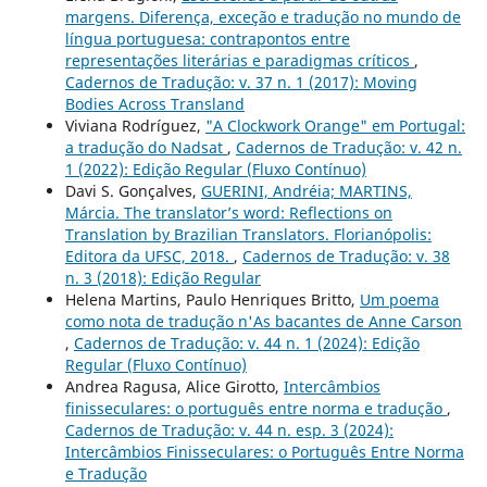
margens. Diferença, exceção e tradução no mundo de
língua portuguesa: contrapontos entre
representações literárias e paradigmas críticos
,
Cadernos de Tradução: v. 37 n. 1 (2017): Moving
Bodies Across Transland
Viviana Rodríguez,
"A Clockwork Orange" em Portugal:
a tradução do Nadsat
,
Cadernos de Tradução: v. 42 n.
1 (2022): Edição Regular (Fluxo Contínuo)
Davi S. Gonçalves,
GUERINI, Andréia; MARTINS,
Márcia. The translator’s word: Reflections on
Translation by Brazilian Translators. Florianópolis:
Editora da UFSC, 2018.
,
Cadernos de Tradução: v. 38
n. 3 (2018): Edição Regular
Helena Martins, Paulo Henriques Britto,
Um poema
como nota de tradução n'As bacantes de Anne Carson
,
Cadernos de Tradução: v. 44 n. 1 (2024): Edição
Regular (Fluxo Contínuo)
Andrea Ragusa, Alice Girotto,
Intercâmbios
finisseculares: o português entre norma e tradução
,
Cadernos de Tradução: v. 44 n. esp. 3 (2024):
Intercâmbios Finisseculares: o Português Entre Norma
e Tradução