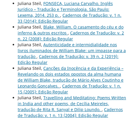
Juliana Steil,
FONSECA, Luciana Carvalho. Inglês
Jurídico – Tradução e Terminologia. São Paulo:
Lexema, 2014. 253 p.
,
Cadernos de Tradução: v. 1 n.
33 (2014): Edição Regular
Juliana Steil,
Blake, William. O casamento do céu e do
inferno & outros escritos
,
Cadernos de Tradução: v. 2
n. 22 (2008): Edição Regular
Juliana Steil,
Autenticidade e intermidialidade nos
livros iluminados de William Blake: um impasse para a
tradução
,
Cadernos de Tradução: v. 39 n. 2 (2019):
Edição Regular
Juliana Steil,
Canções da Inocência e da Experiência –
Revelando os dois estados opostos da alma humana
de William Blake, tradução de Mário Alves Coutinho e
Leonardo Gonçalves.
,
Cadernos de Tradução: v. 1 n.
15 (2005): Edição Regular
Juliana Steil,
Travelling and Meditating: Poems Written
in India and other poems, de Cecília Meireles,
tradução de Rita R. Sanyal e Dilip Loundo.
,
Cadernos
de Tradução: v. 1 n. 13 (2004): Edição Regular