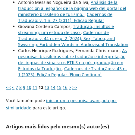
Antonio Messias Nogueira da Silva,
Análisis de la
traducción al español de la página web del portal del
ministerio brasileño de turismo.
,
Cadernos de
Tradução: v. 1 n. 27 (2011): Edição Regular
Giovana Cordeiro Campos,
Tradução, insultos e
streaming: um estudo de caso
,
Cadernos de
Tradução: v. 44 n. esp. 2 (2024): Sex, Taboo, and
Swearing: Forbidden Words in Audiovisual Translation
Carlos Henrique Rodrigues, Fernanda Christmann,
As
pesquisas brasileiras sobre tradução e interpretação
de línguas de sinais: os ETILS na pós-graduação em
Estudos da Tradução
,
Cadernos de Tradução: v. 43 n.
1 (2023): Edição Regular (Fluxo Contínuo)
<<
<
7
8
9
10
11
12
13
14
15
16
>
>>
Você também pode
iniciar uma pesquisa avançada por
similaridade
para este artigo.
Artigos mais lidos pelo mesmo(s) autor(es)