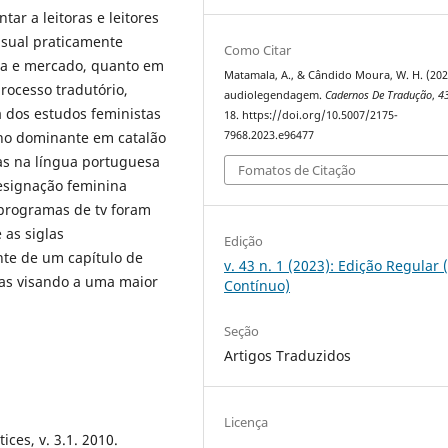
ar a leitoras e leitores
isual praticamente
Como Citar
ica e mercado, quanto em
Matamala, A., & Cândido Moura, W. H. (202
rocesso tradutório,
audiolegendagem.
Cadernos De Tradução
,
4
a dos estudos feministas
18. https://doi.org/10.5007/2175-
7968.2023.e96477
no dominante em catalão
as na língua portuguesa
Fomatos de Citação
esignação feminina
programas de tv foram
 as siglas
Edição
ente de um capítulo de
v. 43 n. 1 (2023): Edição Regular 
das visando a uma maior
Contínuo)
Seção
Artigos Traduzidos
Licença
ces, v. 3.1. 2010.