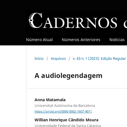
Número Atual
Números Anteriores
Notícias
Início
/
Arquivos
/
v. 43 n. 1 (2023): Edição Regula
A audiolegendagem
Anna Matamala
Universitat Autònoma de Barcelona
https://orcid.org/0000-0002-1607-9011
Willian Henrique Cândido Moura
Universidade Federal de Santa Catarina