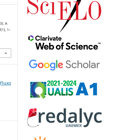
3). A
3
(1), 1–
(Fluxo