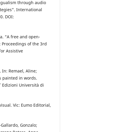
ingualism through audio
tegies”. International
20. DOI:
ia. “A free and open-
: Proceedings of the 3rd
r Assistive
 In: Remael, Aline;
s painted in words.
 Edizioni Università di
isual. Vic: Eumo Editorial,
-Gallardo, Gonzalo;