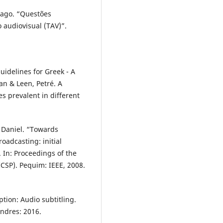
iago. “Questões
 audiovisual (TAV)”.
idelines for Greek - A
an & Leen, Petré. A
s prevalent in different
, Daniel. “Towards
oadcasting: initial
 In: Proceedings of the
ICSP). Pequim: IEEE, 2008.
tion: Audio subtitling.
ndres: 2016.