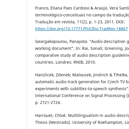
Franco, Eliana Paes Cardoso & Araújo, Vera Sant
terminológico-conceituais no campo da tradução
Tradução em revista, 11(2), p. 1-23, 2011. DOI:
https://doi.org/10.17771/PUCRio.TradRev.18867
Georgakopoulou, Panayota. “Audio description gu
working document”. In: Rai, Sonali; Greening, Jo
comparative study of audio description guideline
countries. Londres: RNIB, 2010.
Hanzlicek, Zdenek; Matousek, Jindrich & Tihelka
automatic audio track generation for Czech TV br
experiments with subtitles-to-speech synthesis”.
International Conference on Signal Processing (
p. 2721-2724.
Harrouet, Chloé. Multilingualism in audio descrip
Thesis (Mestrado). University of Roehampton, Lo