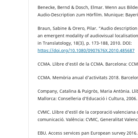
Benecke, Bernd & Dosch, Elmar. Wenn aus Bilde
Audio-Description zum Hörfilm. Munique: Bayer
Braun, Sabine & Orero, Pilar. “Audio description 
an emergent modality of audiovisual localisation
in Translatology, 18(3), p. 173-188, 2010. DOI:
https://doi.org/10.1080/0907676X.2010.485687
CCMA. Llibre d’estil de la CCMA. Barcelona: CCM
CCMA. Memòria anual d’activitats 2018. Barcelo
Company, Catalina & Puigròs, Maria Antònia. Llib
Mallorca: Conselleria d’Educació i Cultura, 2006.
CVMC. Llibre d’estil de la corporació valenciana
comunicació. Valência: CVMC, Generalitat Valenc
EBU. Access services pan European survey 2016.