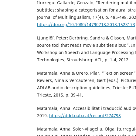
Iturregui-Gallardo, Gonzalo. “Rendering multil
subtitles: shaping a categorisation for aural stra
Journal of Multilingualism, 17(4), p. 485-498, 20
https://doi.org/10.1080/14790718.2018.1523173
Ljunglöf, Peter; Derbring, Sandra & Olsson, Mar
source tool that reads movie subtitles aloud”. In
Workshop on Speech and Language Processing fo
Technologies. Stroudsburg: ACL, p. 1-4, 2012.
Matamala, Anna & Orero, Pilar. “Text on screen”.
Reviers, Nina & Vercauteren, Gert (eds.). Picture
ADLAB audio description guidelines. Trieste: EUT
Trieste, 2015. p. 39-41.
Matamala, Anna. Accessibilitat i traducció audiov
2019.
https://ddd.uab.cat/record/274798
Matamala, Anna; Soler-Vilageliu, Olga; Iturregui