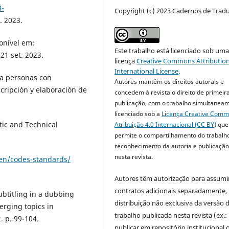
B-
Copyright (c) 2023 Cadernos de Trad
. 2023.
onível em:
Este trabalho está licenciado sob um
21 set. 2023.
licença
Creative Commons Attribution
International License
.
a personas con
Autores mantêm os direitos autorais e
scripción y elaboración de
concedem à revista o direito de primeir
publicação, com o trabalho simultanea
licenciado sob a
Licença Creative Com
tic and Technical
Atribuição 4.0 Internacional (CC BY)
que
permite o compartilhamento do trabalh
reconhecimento da autoria e publicação 
nesta revista.
/en/codes-standards/
Autores têm autorização para assumi
contratos adicionais separadamente,
btitling in a dubbing
distribuição não exclusiva da versão 
merging topics in
trabalho publicada nesta revista (ex.:
. p. 99-104.
publicar em repositório institucional 