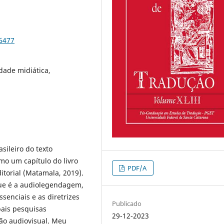
96477
idade midiática,
sileiro do texto
mo um capítulo do livro
PDF/A
itorial (Matamala, 2019).
que é a audiolegendagem,
ssenciais e as diretrizes
Publicado
pais pesquisas
29-12-2023
ão audiovisual. Meu