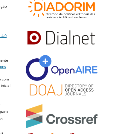
ução
a
 4.0
a
mente
mons
o com
inicial
r
 para
do
ou