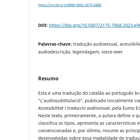
https://orcid.org/0000-0002-2675-6880
DOI:
https://doi.org/10.5007/2175-7968.2023.e
Palavras-chave:
tradução audiovisual, acessibil
audiodescrição, legendagem, voice-over
Resumo
Esta é uma tradução do catalão ao português bra
“L’audiosubtitulació”, publicado inicialmente co
Accessibilitat i traducció audiovisual
, pela Eumo Ed
Neste texto, primeiramente, a autora define o 
classifica os tipos, apresenta as características e
convencionadas e, por último, resume as princi
desenvolvidas sobre essa modalidade de traduç