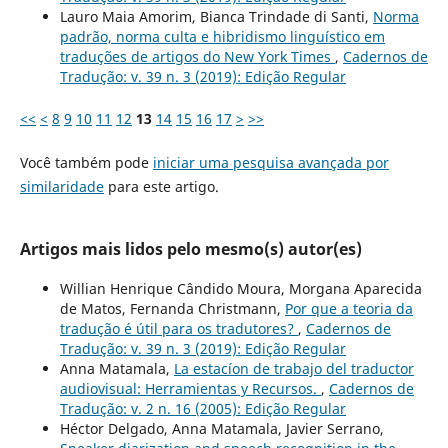
Lauro Maia Amorim, Bianca Trindade di Santi,
Norma
padrão, norma culta e hibridismo linguístico em
traduções de artigos do New York Times
,
Cadernos de
Tradução: v. 39 n. 3 (2019): Edição Regular
<<
<
8
9
10
11
12
13
14
15
16
17
>
>>
Você também pode
iniciar uma pesquisa avançada por
similaridade
para este artigo.
Artigos mais lidos pelo mesmo(s) autor(es)
Willian Henrique Cândido Moura, Morgana Aparecida
de Matos, Fernanda Christmann,
Por que a teoria da
tradução é útil para os tradutores?
,
Cadernos de
Tradução: v. 39 n. 3 (2019): Edição Regular
Anna Matamala,
La estacíon de trabajo del traductor
audiovisual: Herramientas y Recursos.
,
Cadernos de
Tradução: v. 2 n. 16 (2005): Edição Regular
Héctor Delgado, Anna Matamala, Javier Serrano,