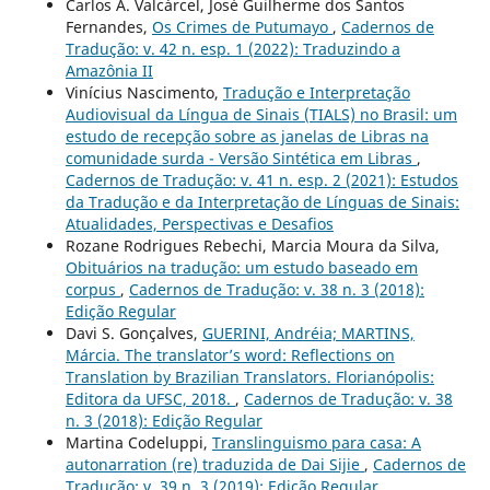
Carlos A. Valcárcel, José Guilherme dos Santos
Fernandes,
Os Crimes de Putumayo
,
Cadernos de
Tradução: v. 42 n. esp. 1 (2022): Traduzindo a
Amazônia II
Vinícius Nascimento,
Tradução e Interpretação
Audiovisual da Língua de Sinais (TIALS) no Brasil: um
estudo de recepção sobre as janelas de Libras na
comunidade surda - Versão Sintética em Libras
,
Cadernos de Tradução: v. 41 n. esp. 2 (2021): Estudos
da Tradução e da Interpretação de Línguas de Sinais:
Atualidades, Perspectivas e Desafios
Rozane Rodrigues Rebechi, Marcia Moura da Silva,
Obituários na tradução: um estudo baseado em
corpus
,
Cadernos de Tradução: v. 38 n. 3 (2018):
Edição Regular
Davi S. Gonçalves,
GUERINI, Andréia; MARTINS,
Márcia. The translator’s word: Reflections on
Translation by Brazilian Translators. Florianópolis:
Editora da UFSC, 2018.
,
Cadernos de Tradução: v. 38
n. 3 (2018): Edição Regular
Martina Codeluppi,
Translinguismo para casa: A
autonarration (re) traduzida de Dai Sijie
,
Cadernos de
Tradução: v. 39 n. 3 (2019): Edição Regular