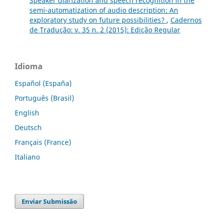
Speaker diarization and speech recognition in the
semi-automatization of audio description: An
exploratory study on future possibilities?
,
Cadernos
de Tradução: v. 35 n. 2 (2015): Edição Regular
Idioma
Español (España)
Português (Brasil)
English
Deutsch
Français (France)
Italiano
Enviar Submissão