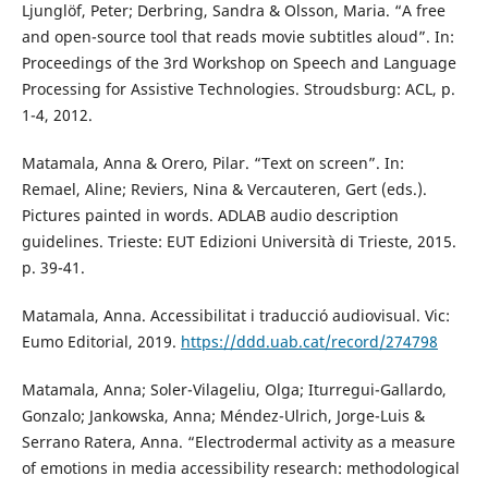
Ljunglöf, Peter; Derbring, Sandra & Olsson, Maria. “A free
and open-source tool that reads movie subtitles aloud”. In:
Proceedings of the 3rd Workshop on Speech and Language
Processing for Assistive Technologies. Stroudsburg: ACL, p.
1-4, 2012.
Matamala, Anna & Orero, Pilar. “Text on screen”. In:
Remael, Aline; Reviers, Nina & Vercauteren, Gert (eds.).
Pictures painted in words. ADLAB audio description
guidelines. Trieste: EUT Edizioni Università di Trieste, 2015.
p. 39-41.
Matamala, Anna. Accessibilitat i traducció audiovisual. Vic:
Eumo Editorial, 2019.
https://ddd.uab.cat/record/274798
Matamala, Anna; Soler-Vilageliu, Olga; Iturregui-Gallardo,
Gonzalo; Jankowska, Anna; Méndez-Ulrich, Jorge-Luis &
Serrano Ratera, Anna. “Electrodermal activity as a measure
of emotions in media accessibility research: methodological