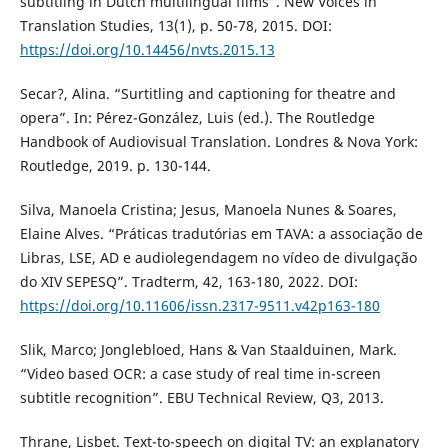
subtitling in Dutch multilingual films”. New Voices in
Translation Studies, 13(1), p. 50-78, 2015. DOI:
https://doi.org/10.14456/nvts.2015.13
Secar?, Alina. “Surtitling and captioning for theatre and
opera”. In: Pérez-González, Luis (ed.). The Routledge
Handbook of Audiovisual Translation. Londres & Nova York:
Routledge, 2019. p. 130-144.
Silva, Manoela Cristina; Jesus, Manoela Nunes & Soares,
Elaine Alves. “Práticas tradutórias em TAVA: a associação de
Libras, LSE, AD e audiolegendagem no vídeo de divulgação
do XIV SEPESQ”. Tradterm, 42, 163-180, 2022. DOI:
https://doi.org/10.11606/issn.2317-9511.v42p163-180
Slik, Marco; Jonglebloed, Hans & Van Staalduinen, Mark.
“Video based OCR: a case study of real time in-screen
subtitle recognition”. EBU Technical Review, Q3, 2013.
Thrane, Lisbet. Text-to-speech on digital TV: an explanatory