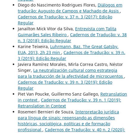
Diego do Nascimento Rodrigues Flores,
Diálogos em
tradução: Augusto de Campos e Machado de Assis
,
Cadernos de Tradução: v. 37 n. 3 (2017): Edição
Regular
Janailton Mick Vitor da Silva,
Entrevista com Talita
Guimarães Sales Ribeiro
,
Cadernos de Tradução: v. 38
n. 3 (2018): Edição Regular
Karine Teixeira,
Luhrmann, Baz. The Great Gatsby.
EUA, 2013, 2h 23 min
,
Cadernos de Tradução: v. 39 n.
3 (2019): Edição Regular
Javiera Ramírez Morales, Mirla Correa Castro, Néstor
Singer,
La neutralización cultural como estrategia
para la traducción de la afectividad de microcuentos
,
Cadernos de Tradução: v. 39 n. 3 (2019): Edição
Regular
Piet Van Poucke, Guillermo Sanz Gallego,
Retranslation
in context
,
Cadernos de Tradução: v. 39 n. 1 (2019):
Retranslation in Context
Rosemeri Bernieri de Souza,
Interpretação jurídica
para língua de sinais: repensando as dimensões
históricas, sociológica, políticas e de formação
profissional
,
Cadernos de Tradução: v. 40 n. 2 (2020):