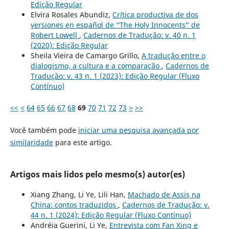
Edição Regular
Elvira Rosales Abundiz,
Crítica productiva de dos
versiones en español de “The Holy Innocents” de
Robert Lowell
,
Cadernos de Tradução: v. 40 n. 1
(2020): Edição Regular
Sheila Vieira de Camargo Grillo,
A tradução entre o
dialogismo, a cultura e a comparação
,
Cadernos de
Tradução: v. 43 n. 1 (2023): Edição Regular (Fluxo
Contínuo)
<<
<
64
65
66
67
68
69
70
71
72
73
>
>>
Você também pode
iniciar uma pesquisa avançada por
similaridade
para este artigo.
Artigos mais lidos pelo mesmo(s) autor(es)
Xiang Zhang, Li Ye, Lili Han,
Machado de Assis na
China: contos traduzidos
,
Cadernos de Tradução: v.
44 n. 1 (2024): Edição Regular (Fluxo Contínuo)
Andréia Guerini, Li Ye,
Entrevista com Fan Xing e