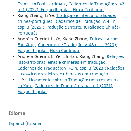
Francisco Foot Hardman
,
Cadernos de Tradução: v. 42
n. 1 (2022): Edição Regular (Fluxo Contínuo)
Xiang Zhang, Li Ye,
Tradução e interculturalidade:
chinês-português
,
Cadernos de Tradução: v. 45 n.
esp. 3 (2025): Tradução e Interculturalidade Chinês-
Português
Andréia Guerini, Li Ye, Xiang Zhang,
Entrevista com
Fan Xing
,
Cadernos de Tradução: v. 43 n. 1 (2023):
Edição Regular (Fluxo Contínuo)
Andréia Guerini, Li Ye, Lili Han, Xiang Zhang,
Relações
luso-afro-brasileiras e chinesas em tradução
,
Cadernos de Tradução: v. 43 n. esp. 3 (2023): Relações
Luso-Afro-Brasileiras e Chinesas em Tradução
Li Ye,
Novamente sobre a Tradução: uma resposta a
Lu Xun
,
Cadernos de Tradução: v. 41 n. 1 (2021):
Edição Regular
Idioma
Español (España)