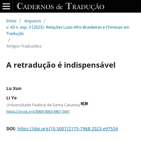
Início
/
Arquivos
/
v. 43 n. esp. 3 (2023): Relações Luso-Afro-Brasileiras e Chinesas em
Tradução
/
Artigos Traduzidos
A retradução é indispensável
Lu Xun
Li Ye
Universidade Federal de Santa Catarina
https://orcid.org/0000-0003-0401-5691
DOI:
https://doi.org/10.5007/2175-7968.2023.e97554