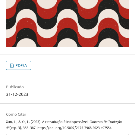
PDF/A
Publicado
31-12-2023
Como Citar
Xun, L., & Ye, L. (2023). A retradução é indispensável.
Cadernos De Tradução
,
43
(esp. 3), 383–387. https://doi.org/10.5007/2175-7968.2023.e97554