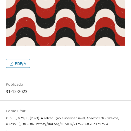
PDF/A
Publicado
31-12-2023
Como Citar
Xun, L., & Ye, L. (2023). A retradução é indispensável.
Cadernos De Tradução
,
43
(esp. 3), 383–387. https://doi.org/10.5007/2175-7968.2023.e97554