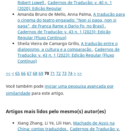
Robert Lowell
,
Cadernos de Tradução: v. 40 n. 1
(2020): Edição Regular
Amanda Bruno de Mello, Anna Palma,
A tradução para
o cinema do teatro engajado: "Non si paga, non si
paga", de Franca Rame e Dario Fo, no Brasil
,
Cadernos de Tradução: v. 43 n. 1 (2023): Edição
Regular (Fluxo Contínuo)
Sheila Vieira de Camargo Grillo,
A tradução entre o
dialogismo, a cultura e a comparação
,
Cadernos de
Tradução: v. 43 n. 1 (2023): Edição Regular (Fluxo
Contínuo)
<<
<
65
66
67
68
69
70
71
72
73
74
>
>>
Você também pode
iniciar uma pesquisa avançada por
similaridade
para este artigo.
Artigos mais lidos pelo mesmo(s) autor(es)
Xiang Zhang, Li Ye, Lili Han,
Machado de Assis na
China: contos traduzidos
,
Cadernos de Tradução: v.