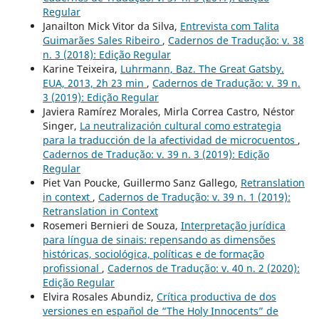
Regular
Janailton Mick Vitor da Silva,
Entrevista com Talita
Guimarães Sales Ribeiro
,
Cadernos de Tradução: v. 38
n. 3 (2018): Edição Regular
Karine Teixeira,
Luhrmann, Baz. The Great Gatsby.
EUA, 2013, 2h 23 min
,
Cadernos de Tradução: v. 39 n.
3 (2019): Edição Regular
Javiera Ramírez Morales, Mirla Correa Castro, Néstor
Singer,
La neutralización cultural como estrategia
para la traducción de la afectividad de microcuentos
,
Cadernos de Tradução: v. 39 n. 3 (2019): Edição
Regular
Piet Van Poucke, Guillermo Sanz Gallego,
Retranslation
in context
,
Cadernos de Tradução: v. 39 n. 1 (2019):
Retranslation in Context
Rosemeri Bernieri de Souza,
Interpretação jurídica
para língua de sinais: repensando as dimensões
históricas, sociológica, políticas e de formação
profissional
,
Cadernos de Tradução: v. 40 n. 2 (2020):
Edição Regular
Elvira Rosales Abundiz,
Crítica productiva de dos
versiones en español de “The Holy Innocents” de