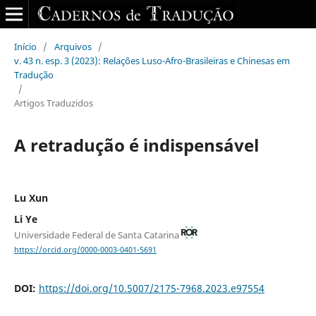
Início
/
Arquivos
/
v. 43 n. esp. 3 (2023): Relações Luso-Afro-Brasileiras e Chinesas em
Tradução
/
Artigos Traduzidos
A retradução é indispensável
Lu Xun
Li Ye
Universidade Federal de Santa Catarina
https://orcid.org/0000-0003-0401-5691
DOI:
https://doi.org/10.5007/2175-7968.2023.e97554