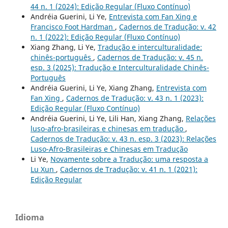
44 n. 1 (2024): Edição Regular (Fluxo Contínuo)
Andréia Guerini, Li Ye,
Entrevista com Fan Xing e
Francisco Foot Hardman
,
Cadernos de Tradução: v. 42
n. 1 (2022): Edição Regular (Fluxo Contínuo)
Xiang Zhang, Li Ye,
Tradução e interculturalidade:
chinês-português
,
Cadernos de Tradução: v. 45 n.
esp. 3 (2025): Tradução e Interculturalidade Chinês-
Português
Andréia Guerini, Li Ye, Xiang Zhang,
Entrevista com
Fan Xing
,
Cadernos de Tradução: v. 43 n. 1 (2023):
Edição Regular (Fluxo Contínuo)
Andréia Guerini, Li Ye, Lili Han, Xiang Zhang,
Relações
luso-afro-brasileiras e chinesas em tradução
,
Cadernos de Tradução: v. 43 n. esp. 3 (2023): Relações
Luso-Afro-Brasileiras e Chinesas em Tradução
Li Ye,
Novamente sobre a Tradução: uma resposta a
Lu Xun
,
Cadernos de Tradução: v. 41 n. 1 (2021):
Edição Regular
Idioma