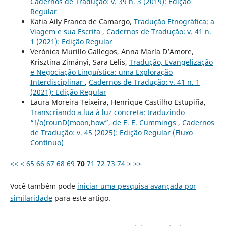
Cadernos de Tradução: v. 39 n. 3 (2019): Edição
Regular
Katia Aily Franco de Camargo,
Tradução Etnogr´´afica: a
Viagem e sua Escrita
,
Cadernos de Tradução: v. 41 n.
1 (2021): Edição Regular
Verónica Murillo Gallegos, Anna María D’Amore,
Krisztina Zimányi, Sara Lelis,
Tradução, Evangelização
e Negociação Linguística: uma Exploração
Interdisciplinar
,
Cadernos de Tradução: v. 41 n. 1
(2021): Edição Regular
Laura Moreira Teixeira, Henrique Castilho Estupiña,
Transcriando a lua à luz concreta: traduzindo
“!/o(rounD)moon,how”, de E. E. Cummings
,
Cadernos
de Tradução: v. 45 (2025): Edição Regular (Fluxo
Contínuo)
<<
<
65
66
67
68
69
70
71
72
73
74
>
>>
Você também pode
iniciar uma pesquisa avançada por
similaridade
para este artigo.