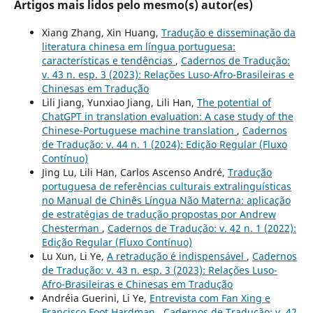
Artigos mais lidos pelo mesmo(s) autor(es)
Xiang Zhang, Xin Huang,
Tradução e disseminação da
literatura chinesa em língua portuguesa:
características e tendências
,
Cadernos de Tradução:
v. 43 n. esp. 3 (2023): Relações Luso-Afro-Brasileiras e
Chinesas em Tradução
Lili Jiang, Yunxiao Jiang, Lili Han,
The potential of
ChatGPT in translation evaluation: A case study of the
Chinese-Portuguese machine translation
,
Cadernos
de Tradução: v. 44 n. 1 (2024): Edição Regular (Fluxo
Contínuo)
Jing Lu, Lili Han, Carlos Ascenso André,
Tradução
portuguesa de referências culturais extralinguísticas
no Manual de Chinês Língua Não Materna: aplicação
de estratégias de tradução propostas por Andrew
Chesterman
,
Cadernos de Tradução: v. 42 n. 1 (2022):
Edição Regular (Fluxo Contínuo)
Lu Xun, Li Ye,
A retradução é indispensável
,
Cadernos
de Tradução: v. 43 n. esp. 3 (2023): Relações Luso-
Afro-Brasileiras e Chinesas em Tradução
Andréia Guerini, Li Ye,
Entrevista com Fan Xing e
Francisco Foot Hardman
,
Cadernos de Tradução: v. 42