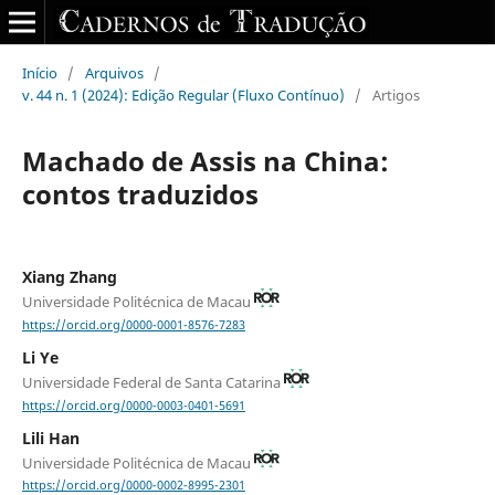
Início
/
Arquivos
/
v. 44 n. 1 (2024): Edição Regular (Fluxo Contínuo)
/
Artigos
Machado de Assis na China:
contos traduzidos
Xiang Zhang
Universidade Politécnica de Macau
https://orcid.org/0000-0001-8576-7283
Li Ye
Universidade Federal de Santa Catarina
https://orcid.org/0000-0003-0401-5691
Lili Han
Universidade Politécnica de Macau
https://orcid.org/0000-0002-8995-2301