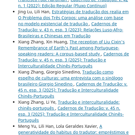
n. 1 (2022): Edição Regular (Fluxo Contínuo)
Jing Lu, Lili Han,
Estratégias de tradução dos realia em
O Problema dos Três Corpos: uma análise com base
no modelo existencial de tradução
,
Cadernos de
Tradução: v. 43 n. esp. 3 (2023): Relações Luso-Afro-
Brasileiras e Chinesas em Tradução
Xiang Zhang, Xin Huang,
The reception of Liu Cixin's
Remembrance of Earth's Past among Portuguese-
speaking readers: A corpus-based study
,
Cadernos de
Tradução: v. 45 n. esp. 3 (2025): Tradução e
Interculturalidade Chinês-Português
Xiang Zhang, Giorgio Sinedino,
Tradução como
espelho de culturas: uma entrevista com o sinólogo
brasileiro Giorgio Sinedino
,
Cadernos de Tradução: v.
45 n. esp. 3 (2025): Tradução e Interculturalidade
Chinês-Português
Xiang Zhang, Li Ye,
Tradução e interculturalidade:
chinês-português
,
Cadernos de Tradução: v. 45 n.
esp. 3 (2025): Tradução e Interculturalidade Chinês-
Português
Meng Yu, Lili Han, Lola Geraldes Xavier,
A
generatividade do habitus do tradutor: empréstimos e