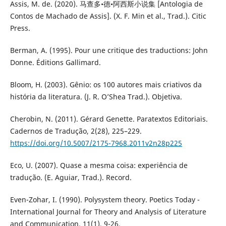
Assis, M. de. (2020). 马查多•德•阿西斯小说集 [Antologia de
Contos de Machado de Assis]. (X. F. Min et al., Trad.). Citic
Press.
Berman, A. (1995). Pour une critique des traductions: John
Donne. Éditions Gallimard.
Bloom, H. (2003). Gênio: os 100 autores mais criativos da
história da literatura. (J. R. O’Shea Trad.). Objetiva.
Cherobin, N. (2011). Gérard Genette. Paratextos Editoriais.
Cadernos de Tradução, 2(28), 225–229.
https://doi.org/10.5007/2175-7968.2011v2n28p225
Eco, U. (2007). Quase a mesma coisa: experiência de
tradução. (E. Aguiar, Trad.). Record.
Even-Zohar, I. (1990). Polysystem theory. Poetics Today -
International Journal for Theory and Analysis of Literature
and Communication, 11(1), 9-26.