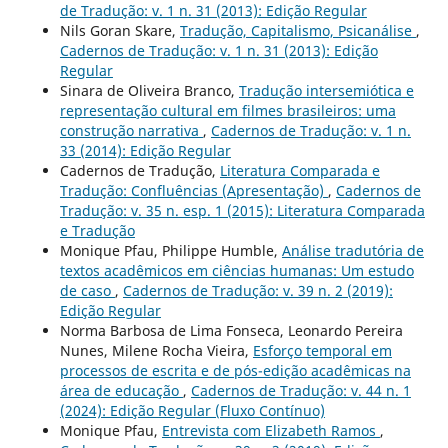
de Tradução: v. 1 n. 31 (2013): Edição Regular
Nils Goran Skare,
Tradução, Capitalismo, Psicanálise
,
Cadernos de Tradução: v. 1 n. 31 (2013): Edição
Regular
Sinara de Oliveira Branco,
Tradução intersemiótica e
representação cultural em filmes brasileiros: uma
construção narrativa
,
Cadernos de Tradução: v. 1 n.
33 (2014): Edição Regular
Cadernos de Tradução,
Literatura Comparada e
Tradução: Confluências (Apresentação)
,
Cadernos de
Tradução: v. 35 n. esp. 1 (2015): Literatura Comparada
e Tradução
Monique Pfau, Philippe Humble,
Análise tradutória de
textos acadêmicos em ciências humanas: Um estudo
de caso
,
Cadernos de Tradução: v. 39 n. 2 (2019):
Edição Regular
Norma Barbosa de Lima Fonseca, Leonardo Pereira
Nunes, Milene Rocha Vieira,
Esforço temporal em
processos de escrita e de pós-edição acadêmicas na
área de educação
,
Cadernos de Tradução: v. 44 n. 1
(2024): Edição Regular (Fluxo Contínuo)
Monique Pfau,
Entrevista com Elizabeth Ramos
,