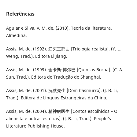
Referências
Aguiar e Silva, V. M. de. (2010). Teoria da literatura.
Almedina.
Assis, M. de. (1992). 幻灭三部曲 [Triologia realista]. (Y. L.
Weng, Trad.). Editora Li Jiang.
Assis, M. de. (1999). 金卡斯•博尔巴 [Quincas Borba]. (C. A.
Sun, Trad.). Editora de Tradução de Shanghai.
Assis, M. de. (2001). 沉默先生 [Dom Casmurro]. (J. B. Li,
Trad.). Editora de Línguas Estrangeiras da China.
Assis, M. de. (2004). 精神病医生 [Contos escolhidos – O
alienista e outras estórias]. (J. B. Li, Trad.). People’s
Literature Publishing House.