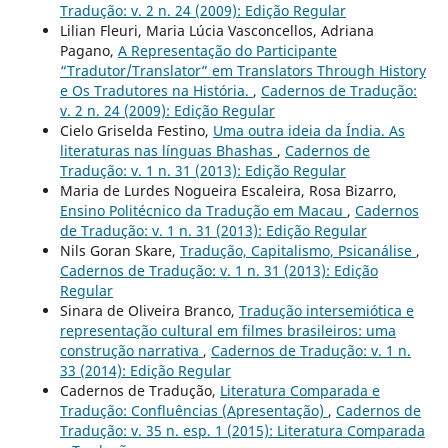
Tradução: v. 2 n. 24 (2009): Edição Regular
Lilian Fleuri, Maria Lúcia Vasconcellos, Adriana
Pagano,
A Representação do Participante
“Tradutor/Translator” em Translators Through History
e Os Tradutores na História.
,
Cadernos de Tradução:
v. 2 n. 24 (2009): Edição Regular
Cielo Griselda Festino,
Uma outra ideia da Índia. As
literaturas nas línguas Bhashas
,
Cadernos de
Tradução: v. 1 n. 31 (2013): Edição Regular
Maria de Lurdes Nogueira Escaleira, Rosa Bizarro,
Ensino Politécnico da Tradução em Macau
,
Cadernos
de Tradução: v. 1 n. 31 (2013): Edição Regular
Nils Goran Skare,
Tradução, Capitalismo, Psicanálise
,
Cadernos de Tradução: v. 1 n. 31 (2013): Edição
Regular
Sinara de Oliveira Branco,
Tradução intersemiótica e
representação cultural em filmes brasileiros: uma
construção narrativa
,
Cadernos de Tradução: v. 1 n.
33 (2014): Edição Regular
Cadernos de Tradução,
Literatura Comparada e
Tradução: Confluências (Apresentação)
,
Cadernos de
Tradução: v. 35 n. esp. 1 (2015): Literatura Comparada