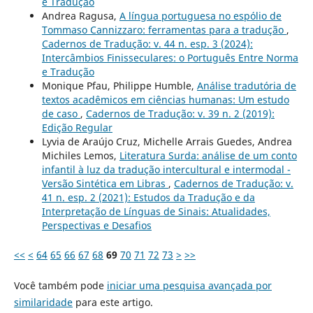
e Tradução
Andrea Ragusa,
A língua portuguesa no espólio de
Tommaso Cannizzaro: ferramentas para a tradução
,
Cadernos de Tradução: v. 44 n. esp. 3 (2024):
Intercâmbios Finisseculares: o Português Entre Norma
e Tradução
Monique Pfau, Philippe Humble,
Análise tradutória de
textos acadêmicos em ciências humanas: Um estudo
de caso
,
Cadernos de Tradução: v. 39 n. 2 (2019):
Edição Regular
Lyvia de Araújo Cruz, Michelle Arrais Guedes, Andrea
Michiles Lemos,
Literatura Surda: análise de um conto
infantil à luz da tradução intercultural e intermodal -
Versão Sintética em Libras
,
Cadernos de Tradução: v.
41 n. esp. 2 (2021): Estudos da Tradução e da
Interpretação de Línguas de Sinais: Atualidades,
Perspectivas e Desafios
<<
<
64
65
66
67
68
69
70
71
72
73
>
>>
Você também pode
iniciar uma pesquisa avançada por
similaridade
para este artigo.