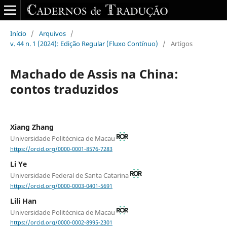
Início
/
Arquivos
/
v. 44 n. 1 (2024): Edição Regular (Fluxo Contínuo)
/
Artigos
Machado de Assis na China:
contos traduzidos
Xiang Zhang
Universidade Politécnica de Macau
https://orcid.org/0000-0001-8576-7283
Li Ye
Universidade Federal de Santa Catarina
https://orcid.org/0000-0003-0401-5691
Lili Han
Universidade Politécnica de Macau
https://orcid.org/0000-0002-8995-2301