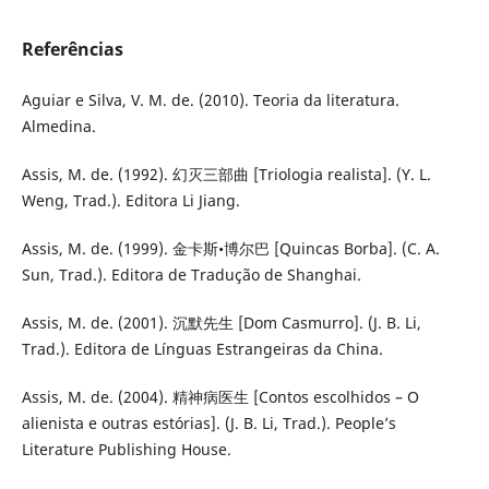
Referências
Aguiar e Silva, V. M. de. (2010). Teoria da literatura.
Almedina.
Assis, M. de. (1992). 幻灭三部曲 [Triologia realista]. (Y. L.
Weng, Trad.). Editora Li Jiang.
Assis, M. de. (1999). 金卡斯•博尔巴 [Quincas Borba]. (C. A.
Sun, Trad.). Editora de Tradução de Shanghai.
Assis, M. de. (2001). 沉默先生 [Dom Casmurro]. (J. B. Li,
Trad.). Editora de Línguas Estrangeiras da China.
Assis, M. de. (2004). 精神病医生 [Contos escolhidos – O
alienista e outras estórias]. (J. B. Li, Trad.). People’s
Literature Publishing House.