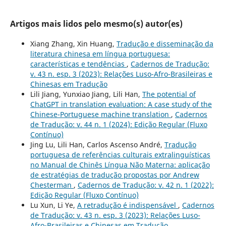
Artigos mais lidos pelo mesmo(s) autor(es)
Xiang Zhang, Xin Huang,
Tradução e disseminação da
literatura chinesa em língua portuguesa:
características e tendências
,
Cadernos de Tradução:
v. 43 n. esp. 3 (2023): Relações Luso-Afro-Brasileiras e
Chinesas em Tradução
Lili Jiang, Yunxiao Jiang, Lili Han,
The potential of
ChatGPT in translation evaluation: A case study of the
Chinese-Portuguese machine translation
,
Cadernos
de Tradução: v. 44 n. 1 (2024): Edição Regular (Fluxo
Contínuo)
Jing Lu, Lili Han, Carlos Ascenso André,
Tradução
portuguesa de referências culturais extralinguísticas
no Manual de Chinês Língua Não Materna: aplicação
de estratégias de tradução propostas por Andrew
Chesterman
,
Cadernos de Tradução: v. 42 n. 1 (2022):
Edição Regular (Fluxo Contínuo)
Lu Xun, Li Ye,
A retradução é indispensável
,
Cadernos
de Tradução: v. 43 n. esp. 3 (2023): Relações Luso-
Afro-Brasileiras e Chinesas em Tradução