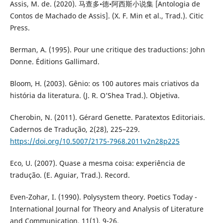
Assis, M. de. (2020). 马查多•德•阿西斯小说集 [Antologia de
Contos de Machado de Assis]. (X. F. Min et al., Trad.). Citic
Press.
Berman, A. (1995). Pour une critique des traductions: John
Donne. Éditions Gallimard.
Bloom, H. (2003). Gênio: os 100 autores mais criativos da
história da literatura. (J. R. O’Shea Trad.). Objetiva.
Cherobin, N. (2011). Gérard Genette. Paratextos Editoriais.
Cadernos de Tradução, 2(28), 225–229.
https://doi.org/10.5007/2175-7968.2011v2n28p225
Eco, U. (2007). Quase a mesma coisa: experiência de
tradução. (E. Aguiar, Trad.). Record.
Even-Zohar, I. (1990). Polysystem theory. Poetics Today -
International Journal for Theory and Analysis of Literature
and Communication, 11(1), 9-26.