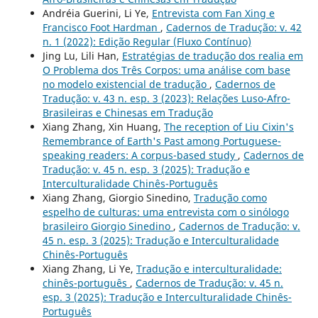
Andréia Guerini, Li Ye,
Entrevista com Fan Xing e
Francisco Foot Hardman
,
Cadernos de Tradução: v. 42
n. 1 (2022): Edição Regular (Fluxo Contínuo)
Jing Lu, Lili Han,
Estratégias de tradução dos realia em
O Problema dos Três Corpos: uma análise com base
no modelo existencial de tradução
,
Cadernos de
Tradução: v. 43 n. esp. 3 (2023): Relações Luso-Afro-
Brasileiras e Chinesas em Tradução
Xiang Zhang, Xin Huang,
The reception of Liu Cixin's
Remembrance of Earth's Past among Portuguese-
speaking readers: A corpus-based study
,
Cadernos de
Tradução: v. 45 n. esp. 3 (2025): Tradução e
Interculturalidade Chinês-Português
Xiang Zhang, Giorgio Sinedino,
Tradução como
espelho de culturas: uma entrevista com o sinólogo
brasileiro Giorgio Sinedino
,
Cadernos de Tradução: v.
45 n. esp. 3 (2025): Tradução e Interculturalidade
Chinês-Português
Xiang Zhang, Li Ye,
Tradução e interculturalidade:
chinês-português
,
Cadernos de Tradução: v. 45 n.
esp. 3 (2025): Tradução e Interculturalidade Chinês-
Português