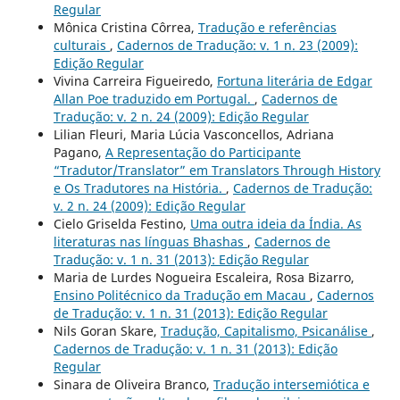
Regular
Mônica Cristina Côrrea,
Tradução e referências
culturais
,
Cadernos de Tradução: v. 1 n. 23 (2009):
Edição Regular
Vivina Carreira Figueiredo,
Fortuna literária de Edgar
Allan Poe traduzido em Portugal.
,
Cadernos de
Tradução: v. 2 n. 24 (2009): Edição Regular
Lilian Fleuri, Maria Lúcia Vasconcellos, Adriana
Pagano,
A Representação do Participante
“Tradutor/Translator” em Translators Through History
e Os Tradutores na História.
,
Cadernos de Tradução:
v. 2 n. 24 (2009): Edição Regular
Cielo Griselda Festino,
Uma outra ideia da Índia. As
literaturas nas línguas Bhashas
,
Cadernos de
Tradução: v. 1 n. 31 (2013): Edição Regular
Maria de Lurdes Nogueira Escaleira, Rosa Bizarro,
Ensino Politécnico da Tradução em Macau
,
Cadernos
de Tradução: v. 1 n. 31 (2013): Edição Regular
Nils Goran Skare,
Tradução, Capitalismo, Psicanálise
,
Cadernos de Tradução: v. 1 n. 31 (2013): Edição
Regular
Sinara de Oliveira Branco,
Tradução intersemiótica e