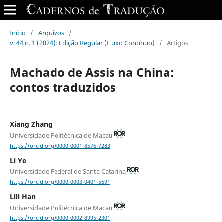
Início
/
Arquivos
/
v. 44 n. 1 (2024): Edição Regular (Fluxo Contínuo)
/
Artigos
Machado de Assis na China:
contos traduzidos
Xiang Zhang
Universidade Politécnica de Macau
https://orcid.org/0000-0001-8576-7283
Li Ye
Universidade Federal de Santa Catarina
https://orcid.org/0000-0003-0401-5691
Lili Han
Universidade Politécnica de Macau
https://orcid.org/0000-0002-8995-2301