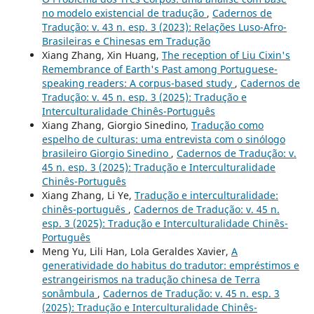
no modelo existencial de tradução
,
Cadernos de
Tradução: v. 43 n. esp. 3 (2023): Relações Luso-Afro-
Brasileiras e Chinesas em Tradução
Xiang Zhang, Xin Huang,
The reception of Liu Cixin's
Remembrance of Earth's Past among Portuguese-
speaking readers: A corpus-based study
,
Cadernos de
Tradução: v. 45 n. esp. 3 (2025): Tradução e
Interculturalidade Chinês-Português
Xiang Zhang, Giorgio Sinedino,
Tradução como
espelho de culturas: uma entrevista com o sinólogo
brasileiro Giorgio Sinedino
,
Cadernos de Tradução: v.
45 n. esp. 3 (2025): Tradução e Interculturalidade
Chinês-Português
Xiang Zhang, Li Ye,
Tradução e interculturalidade:
chinês-português
,
Cadernos de Tradução: v. 45 n.
esp. 3 (2025): Tradução e Interculturalidade Chinês-
Português
Meng Yu, Lili Han, Lola Geraldes Xavier,
A
generatividade do habitus do tradutor: empréstimos e
estrangeirismos na tradução chinesa de Terra
sonâmbula
,
Cadernos de Tradução: v. 45 n. esp. 3
(2025): Tradução e Interculturalidade Chinês-