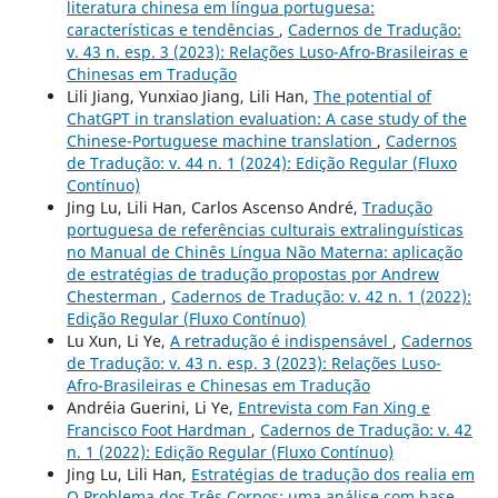
literatura chinesa em língua portuguesa:
características e tendências
,
Cadernos de Tradução:
v. 43 n. esp. 3 (2023): Relações Luso-Afro-Brasileiras e
Chinesas em Tradução
Lili Jiang, Yunxiao Jiang, Lili Han,
The potential of
ChatGPT in translation evaluation: A case study of the
Chinese-Portuguese machine translation
,
Cadernos
de Tradução: v. 44 n. 1 (2024): Edição Regular (Fluxo
Contínuo)
Jing Lu, Lili Han, Carlos Ascenso André,
Tradução
portuguesa de referências culturais extralinguísticas
no Manual de Chinês Língua Não Materna: aplicação
de estratégias de tradução propostas por Andrew
Chesterman
,
Cadernos de Tradução: v. 42 n. 1 (2022):
Edição Regular (Fluxo Contínuo)
Lu Xun, Li Ye,
A retradução é indispensável
,
Cadernos
de Tradução: v. 43 n. esp. 3 (2023): Relações Luso-
Afro-Brasileiras e Chinesas em Tradução
Andréia Guerini, Li Ye,
Entrevista com Fan Xing e
Francisco Foot Hardman
,
Cadernos de Tradução: v. 42
n. 1 (2022): Edição Regular (Fluxo Contínuo)
Jing Lu, Lili Han,
Estratégias de tradução dos realia em
O Problema dos Três Corpos: uma análise com base