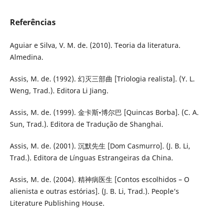
Referências
Aguiar e Silva, V. M. de. (2010). Teoria da literatura.
Almedina.
Assis, M. de. (1992). 幻灭三部曲 [Triologia realista]. (Y. L.
Weng, Trad.). Editora Li Jiang.
Assis, M. de. (1999). 金卡斯•博尔巴 [Quincas Borba]. (C. A.
Sun, Trad.). Editora de Tradução de Shanghai.
Assis, M. de. (2001). 沉默先生 [Dom Casmurro]. (J. B. Li,
Trad.). Editora de Línguas Estrangeiras da China.
Assis, M. de. (2004). 精神病医生 [Contos escolhidos – O
alienista e outras estórias]. (J. B. Li, Trad.). People’s
Literature Publishing House.