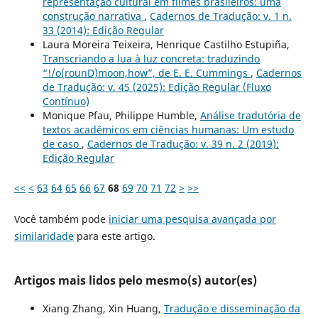
representação cultural em filmes brasileiros: uma
construção narrativa
,
Cadernos de Tradução: v. 1 n.
33 (2014): Edição Regular
Laura Moreira Teixeira, Henrique Castilho Estupiña,
Transcriando a lua à luz concreta: traduzindo
“!/o(rounD)moon,how”, de E. E. Cummings
,
Cadernos
de Tradução: v. 45 (2025): Edição Regular (Fluxo
Contínuo)
Monique Pfau, Philippe Humble,
Análise tradutória de
textos acadêmicos em ciências humanas: Um estudo
de caso
,
Cadernos de Tradução: v. 39 n. 2 (2019):
Edição Regular
<<
<
63
64
65
66
67
68
69
70
71
72
>
>>
Você também pode
iniciar uma pesquisa avançada por
similaridade
para este artigo.
Artigos mais lidos pelo mesmo(s) autor(es)
Xiang Zhang, Xin Huang,
Tradução e disseminação da