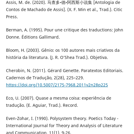
Assis, M. de. (2020). 马查多•德•阿西斯小说集 [Antologia de
Contos de Machado de Assis]. (X. F. Min et al., Trad.). Citic
Press.
Berman, A. (1995). Pour une critique des traductions: John
Donne. Éditions Gallimard.
Bloom, H. (2003). Gênio: os 100 autores mais criativos da
história da literatura. (J. R. O’Shea Trad.). Objetiva.
Cherobin, N. (2011). Gérard Genette. Paratextos Editoriais.
Cadernos de Tradução, 2(28), 225–229.
https://doi.org/10.5007/2175-7968.2011v2n28p225
Eco, U. (2007). Quase a mesma coisa: experiência de
tradução. (E. Aguiar, Trad.). Record.
Even-Zohar, I. (1990). Polysystem theory. Poetics Today -
International Journal for Theory and Analysis of Literature
and Communication, 11(1), 9-26.