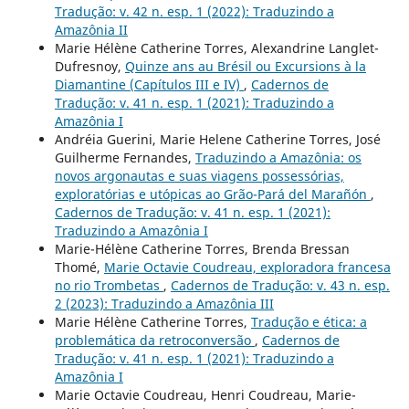
Tradução: v. 42 n. esp. 1 (2022): Traduzindo a
Amazônia II
Marie Hélène Catherine Torres, Alexandrine Langlet-
Dufresnoy,
Quinze ans au Brésil ou Excursions à la
Diamantine (Capítulos III e IV)
,
Cadernos de
Tradução: v. 41 n. esp. 1 (2021): Traduzindo a
Amazônia I
Andréia Guerini, Marie Helene Catherine Torres, José
Guilherme Fernandes,
Traduzindo a Amazônia: os
novos argonautas e suas viagens possessórias,
exploratórias e utópicas ao Grão-Pará del Marañón
,
Cadernos de Tradução: v. 41 n. esp. 1 (2021):
Traduzindo a Amazônia I
Marie-Hélène Catherine Torres, Brenda Bressan
Thomé,
Marie Octavie Coudreau, exploradora francesa
no rio Trombetas
,
Cadernos de Tradução: v. 43 n. esp.
2 (2023): Traduzindo a Amazônia III
Marie Hélène Catherine Torres,
Tradução e ética: a
problemática da retroconversão
,
Cadernos de
Tradução: v. 41 n. esp. 1 (2021): Traduzindo a
Amazônia I
Marie Octavie Coudreau, Henri Coudreau, Marie-