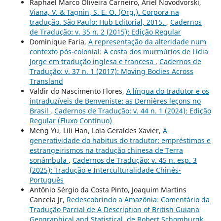
Raphael Marco Oliveira Carneiro, Ariel Novodvorski,
Viana, V. & Tagnin, S. E. O. (Org.). Corpora na
tradução. São Paulo: Hub Editorial, 2015.
,
Cadernos
de Tradução: v. 35 n. 2 (2015): Edição Regular
Dominique Faria,
A representação da alteridade num
contexto pós-colonial: A costa dos murmúrios de Lídia
Jorge em tradução inglesa e francesa
,
Cadernos de
Tradução: v. 37 n. 1 (2017): Moving Bodies Across
Transland
Valdir do Nascimento Flores,
A língua do tradutor e os
intraduzíveis de Benveniste: as Dernières leçons no
Brasil
,
Cadernos de Tradução: v. 44 n. 1 (2024): Edição
Regular (Fluxo Contínuo)
Meng Yu, Lili Han, Lola Geraldes Xavier,
A
generatividade do habitus do tradutor: empréstimos e
estrangeirismos na tradução chinesa de Terra
sonâmbula
,
Cadernos de Tradução: v. 45 n. esp. 3
(2025): Tradução e Interculturalidade Chinês-
Português
Antônio Sérgio da Costa Pinto, Joaquim Martins
Cancela Jr,
Redescobrindo a Amazônia: Comentário da
Tradução Parcial de A Description of British Guiana
Geographical and Statistical, de Robert Schomburgk
,