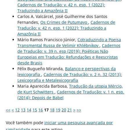
Cadernos de Tradução: v. 42 n. esp. 1 (2022):
Traduzindo a Amazônia II
Carlos A. Valcárcel, José Guilherme dos Santos
Fernandes,
Os Crimes de Putumayo
,
Cadernos de
Tradução: v. 42 n. esp. 1 (2022): Traduzindo a
Amazônia II
Mário Ramos Francisco Júnior,
Cotraduzindo a Poeisa
Transmental Russa de Velimir Khlébnikov
,
Cadernos
de Tradução: v. 39 n. esp (2019): Poiéticas Não
Europeias em Tradução: Refundações e Reescristas
desde Brasis
Félix Bugueño Miranda,
Balanço e perspectivas da
lexicografia
,
Cadernos de Tradução: v. 2 n. 32 (2013):
Lexicografia e Metalexicografia
Maria Aparecida Barbosa,
Tradução da utopia Mércio,
de Kurt Schwitters
,
Cadernos de Tradução: v. 1 n. esp.
(2014): Depois de Babel
<<
<
12
13
14
15
16
17
18
19
20
21
>
>>
Você também pode
iniciar uma pesquisa avançada por
similaridade
para este artigo.