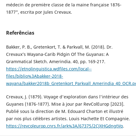
médecin de première classe de la maine française 1876-
1877", escrita por Jules Crevaux.
Referências
Bakker, P. B., Gretenkort, T. & Parkvall, M. (2018). Dr.
Crevaux’s Wayana-Carib Pidgin Of The Guyanas: A
Grammatical Sketch. Amerindia. 40, pp. 169-217.
https://etnolinguistica.wdfiles.com/local--
files/biblio%3Abakker-2018-
wayana/bakker2018b_Gretenkort_Parkvall_Amerindia_40_OCR.p
Crevaux, J. (1879). Voyage d'exploration dans l'intérieur des
Guyanes (1876-1877). Mise à jour par RevColEurop [2023].
Publié sous la direction de M. Edouard Charton et illustré
par nos plus célèbres artistes. Louis Hachette Et Compagnie.
https://revcoleurop.cnrs.fr/ark%3A/67375/2CJXHGdngtVq
.