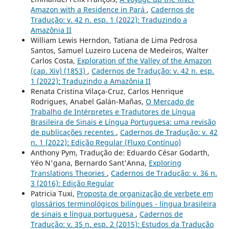
Amazon with a Residence in Pará
,
Cadernos de
Tradução: v. 42 n. esp. 1 (2022): Traduzindo a
Amazônia II
William Lewis Herndon, Tatiana de Lima Pedrosa
Santos, Samuel Luzeiro Lucena de Medeiros, Walter
Carlos Costa,
Exploration of the Valley of the Amazon
(cap. Xiv) (1853)
,
Cadernos de Tradução: v. 42 n. esp.
1 (2022): Traduzindo a Amazônia II
Renata Cristina Vilaça-Cruz, Carlos Henrique
Rodrigues, Anabel Galán-Mañas,
O Mercado de
Trabalho de Intérpretes e Tradutores de Língua
Brasileira de Sinais e Língua Portuguesa: uma revisão
de publicações recentes
,
Cadernos de Tradução: v. 42
n. 1 (2022): Edição Regular (Fluxo Contínuo)
Anthony Pym, Tradução de: Eduardo César Godarth,
Yéo N'gana, Bernardo Sant'Anna,
Exploring
Translations Theories
,
Cadernos de Tradução: v. 36 n.
3 (2016): Edição Regular
Patricia Tuxi,
Proposta de organização de verbete em
glossários terminológicos bilíngues - língua brasileira
de sinais e língua portuguesa
,
Cadernos de
Tradução: v. 35 n. esp. 2 (2015): Estudos da Tradução