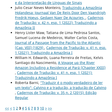
e da Interpretação de Línguas de Sinais
Julio Cesar Neves Monteiro,
Traduzindo a Amazônia
Holandesa: Journaal Van De Reijs Door Den Vaandrigh
Fredrik Hoeus, Gedaen Naer De Acouries,
,
Cadernos
de Tradução: v. 42 n. esp. 1 (2022): Traduzindo a
Amazônia II
Henry Lister Maw, Tatiana de Lima Pedrosa Santos,
Samuel Lucena de Medeiros, Walter Carlos Costa,
Journal of a Passage from the Pacific to the Atlantic
(Cap. VIII) (1829)
,
Cadernos de Tradução: v. 41 n. esp.
1 (2021): Traduzindo a Amazônia I
William H. Edwards, Luana Ferreira de Freitas, Kelvis
Santiago do Nascimento,
A Voyage up the River
Amazon Including a Residence at Pará (Chapter XXIII)
,
Cadernos de Tradução: v. 41 n. esp. 1 (2021):
Traduzindo a Amazônia I
Roberta Barni,
“Traduzir é o modo verdadeiro de ler
um texto”: Calvino e a tradução, a tradução de Calvino
,
Cadernos de Tradução: v. 35 n. 2 (2015): Edição
Regular
<<
<
1
2
3
4
5
6
7
8
9
10
>
>>