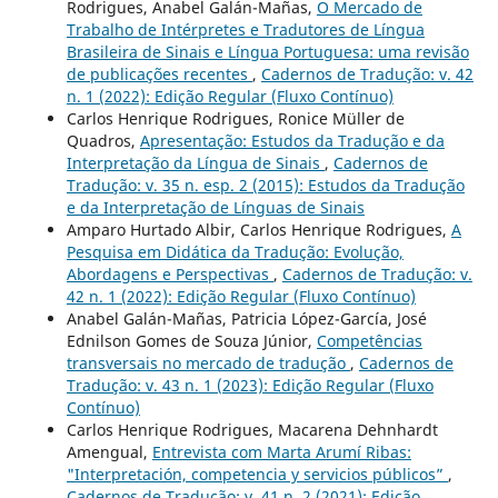
Rodrigues, Anabel Galán-Mañas,
O Mercado de
Trabalho de Intérpretes e Tradutores de Língua
Brasileira de Sinais e Língua Portuguesa: uma revisão
de publicações recentes
,
Cadernos de Tradução: v. 42
n. 1 (2022): Edição Regular (Fluxo Contínuo)
Carlos Henrique Rodrigues, Ronice Müller de
Quadros,
Apresentação: Estudos da Tradução e da
Interpretação da Língua de Sinais
,
Cadernos de
Tradução: v. 35 n. esp. 2 (2015): Estudos da Tradução
e da Interpretação de Línguas de Sinais
Amparo Hurtado Albir, Carlos Henrique Rodrigues,
A
Pesquisa em Didática da Tradução: Evolução,
Abordagens e Perspectivas
,
Cadernos de Tradução: v.
42 n. 1 (2022): Edição Regular (Fluxo Contínuo)
Anabel Galán-Mañas, Patricia López-García, José
Ednilson Gomes de Souza Júnior,
Competências
transversais no mercado de tradução
,
Cadernos de
Tradução: v. 43 n. 1 (2023): Edição Regular (Fluxo
Contínuo)
Carlos Henrique Rodrigues, Macarena Dehnhardt
Amengual,
Entrevista com Marta Arumí Ribas:
"Interpretación, competencia y servicios públicos”
,
Cadernos de Tradução: v. 41 n. 2 (2021): Edição