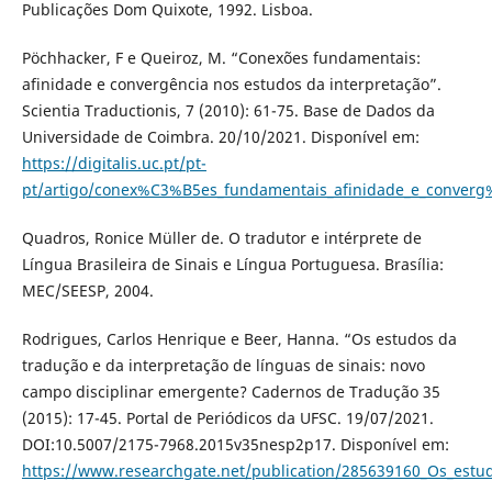
Publicações Dom Quixote, 1992. Lisboa.
Pöchhacker, F e Queiroz, M. “Conexões fundamentais:
afinidade e convergência nos estudos da interpretação”.
Scientia Traductionis, 7 (2010): 61-75. Base de Dados da
Universidade de Coimbra. 20/10/2021. Disponível em:
https://digitalis.uc.pt/pt-
pt/artigo/conex%C3%B5es_fundamentais_afinidade_e_conve
Quadros, Ronice Müller de. O tradutor e intérprete de
Língua Brasileira de Sinais e Língua Portuguesa. Brasília:
MEC/SEESP, 2004.
Rodrigues, Carlos Henrique e Beer, Hanna. “Os estudos da
tradução e da interpretação de línguas de sinais: novo
campo disciplinar emergente? Cadernos de Tradução 35
(2015): 17-45. Portal de Periódicos da UFSC. 19/07/2021.
DOI:10.5007/2175-7968.2015v35nesp2p17. Disponível em:
https://www.researchgate.net/publication/285639160_Os_estu