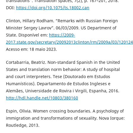
translations”. Translation Spaces, 7(2), p. 167–201, 2018.
DOI:
https://doi.org/10.1075/ts.18002.can
Clinton, Hillary Rodham. “Remarks with Russian Foreign
Minister Sergey Lavrov”. 06/03/2009. US Department of
State. Disponível em:
https://2009-
2017.state.gov/secretary/20092013clinton/rm/2009a/03/12012
Acesso em: 18 maio 2023.
Cortabarria, Beatriz. Non-standard Spanish in the United
States and translation norm behavior: A study of hospital
and court interpreters. Tese (Doutorado em Estudos
Humanísticos). Departamento de Estudos Ingleses e
Alemães, Universidade de Rovira i Virgili, Espanha, 2016.
http://hdl.handle.net/10803/380160
Espin, Olivia. Women crossing boundaries. A psychology of
immigration and transformations of sexuality. Nova Iorque:
Routledge, 2013.