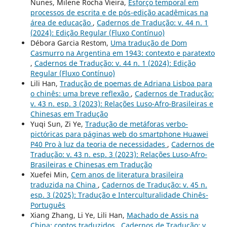
Nunes, Milene Rocha Vieira,
Esforço temporal em
processos de escrita e de pós-edição acadêmicas na
área de educação
,
Cadernos de Tradução: v. 44 n. 1
(2024): Edição Regular (Fluxo Contínuo)
Débora Garcia Restom,
Uma tradução de Dom
Casmurro na Argentina em 1943: contexto e paratexto
,
Cadernos de Tradução: v. 44 n. 1 (2024): Edição
Regular (Fluxo Contínuo)
Lili Han,
Tradução de poemas de Adriana Lisboa para
o chinês: uma breve reflexão
,
Cadernos de Tradução:
v. 43 n. esp. 3 (2023): Relações Luso-Afro-Brasileiras e
Chinesas em Tradução
Yuqi Sun, Zi Ye,
Tradução de metáforas verbo-
pictóricas para páginas web do smartphone Huawei
P40 Pro à luz da teoria de necessidades
,
Cadernos de
Tradução: v. 43 n. esp. 3 (2023): Relações Luso-Afro-
Brasileiras e Chinesas em Tradução
Xuefei Min,
Cem anos de literatura brasileira
traduzida na China
,
Cadernos de Tradução: v. 45 n.
esp. 3 (2025): Tradução e Interculturalidade Chinês-
Português
Xiang Zhang, Li Ye, Lili Han,
Machado de Assis na
China: contos traduzidos
,
Cadernos de Tradução: v.