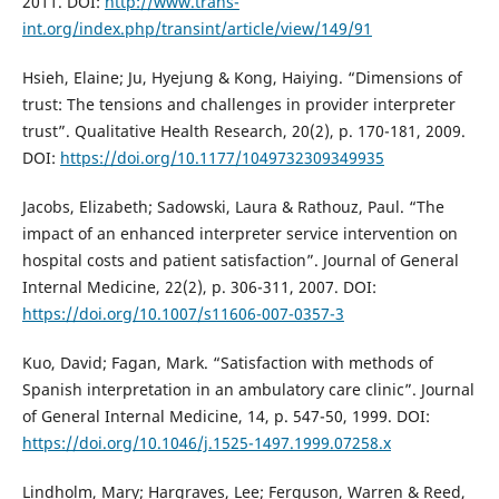
2011. DOI:
http://www.trans-
int.org/index.php/transint/article/view/149/91
Hsieh, Elaine; Ju, Hyejung & Kong, Haiying. “Dimensions of
trust: The tensions and challenges in provider interpreter
trust”. Qualitative Health Research, 20(2), p. 170-181, 2009.
DOI:
https://doi.org/10.1177/1049732309349935
Jacobs, Elizabeth; Sadowski, Laura & Rathouz, Paul. “The
impact of an enhanced interpreter service intervention on
hospital costs and patient satisfaction”. Journal of General
Internal Medicine, 22(2), p. 306-311, 2007. DOI:
https://doi.org/10.1007/s11606-007-0357-3
Kuo, David; Fagan, Mark. “Satisfaction with methods of
Spanish interpretation in an ambulatory care clinic”. Journal
of General Internal Medicine, 14, p. 547-50, 1999. DOI:
https://doi.org/10.1046/j.1525-1497.1999.07258.x
Lindholm, Mary; Hargraves, Lee; Ferguson, Warren & Reed,