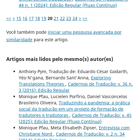
44 n. 1 (2024): Edição Regular (Fluxo Contínuo)
<<
<
15
16
17
18
19
20
21
22
23
24
>
>>
Você também pode
iniciar uma pesquisa avançada por
similaridade
para este artigo.
Artigos mais lidos pelo mesmo(s) autor(es)
Anthony Pym, Tradução de: Eduardo César Godarth,
Yéo N'gana, Bernardo Sant'Anna,
Exploring
Translations Theories
,
Cadernos de Tradução: v. 36 n.
3 (2016): Edição Regular
Monique Pfau, Lucielen Porfírio, Daniel Vasconcelos
Brasileiro Oliveira,
Traduzindo a pandemia: a prática
social da tradução em um projeto de formação de
tradutores e tradutoras
,
Cadernos de Tradução: v. 45
(2025): Edição Regular (Fluxo Contínuo)
Monique Pfau, Meta Elisabeth Zipser,
Entrevista com
Christiane Nord
,
Cadernos de Tradução: v. 2 n. 34