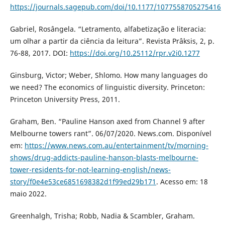
https://journals.sagepub.com/doi/10.1177/1077558705275416
Gabriel, Rosângela. “Letramento, alfabetização e literacia:
um olhar a partir da ciência da leitura”. Revista Prâksis, 2, p.
76-88, 2017. DOI:
https://doi.org/10.25112/rpr.v2i0.1277
Ginsburg, Victor; Weber, Shlomo. How many languages do
we need? The economics of linguistic diversity. Princeton:
Princeton University Press, 2011.
Graham, Ben. “Pauline Hanson axed from Channel 9 after
Melbourne towers rant”. 06/07/2020. News.com. Disponível
em:
https://www.news.com.au/entertainment/tv/morning-
shows/drug-addicts-pauline-hanson-blasts-melbourne-
tower-residents-for-not-learning-english/news-
story/f0e4e53ce6851698382d1f99ed29b171
. Acesso em: 18
maio 2022.
Greenhalgh, Trisha; Robb, Nadia & Scambler, Graham.