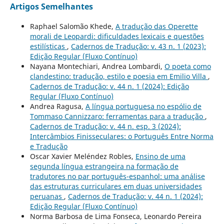
Artigos Semelhantes
Raphael Salomão Khede,
A tradução das Operette
morali de Leopardi: dificuldades lexicais e questões
estilísticas
,
Cadernos de Tradução: v. 43 n. 1 (2023):
Edição Regular (Fluxo Contínuo)
Nayana Montechiari, Andrea Lombardi,
O poeta como
clandestino: tradução, estilo e poesia em Emilio Villa
,
Cadernos de Tradução: v. 44 n. 1 (2024): Edição
Regular (Fluxo Contínuo)
Andrea Ragusa,
A língua portuguesa no espólio de
Tommaso Cannizzaro: ferramentas para a tradução
,
Cadernos de Tradução: v. 44 n. esp. 3 (2024):
Intercâmbios Finisseculares: o Português Entre Norma
e Tradução
Oscar Xavier Meléndez Robles,
Ensino de uma
segunda língua estrangeira na formação de
tradutores no par português-espanhol: uma análise
das estruturas curriculares em duas universidades
peruanas
,
Cadernos de Tradução: v. 44 n. 1 (2024):
Edição Regular (Fluxo Contínuo)
Norma Barbosa de Lima Fonseca, Leonardo Pereira