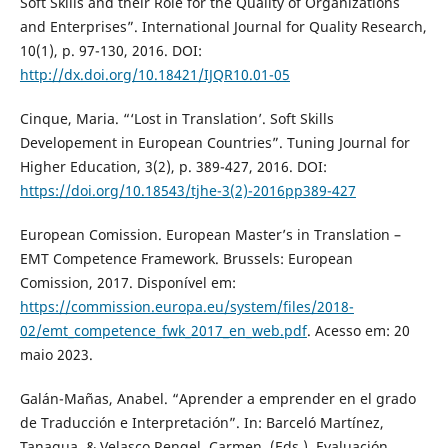
Soft Skills and their Role for the Quality of Organizations
and Enterprises”. International Journal for Quality Research,
10(1), p. 97-130, 2016. DOI:
http://dx.doi.org/10.18421/IJQR10.01-05
Cinque, Maria. “‘Lost in Translation’. Soft Skills
Developement in European Countries”. Tuning Journal for
Higher Education, 3(2), p. 389-427, 2016. DOI:
https://doi.org/10.18543/tjhe-3(2)-2016pp389-427
European Comission. European Master’s in Translation –
EMT Competence Framework. Brussels: European
Comission, 2017. Disponível em:
https://commission.europa.eu/system/files/2018-
02/emt_competence_fwk_2017_en_web.pdf
. Acesso em: 20
maio 2023.
Galán-Mañas, Anabel. “Aprender a emprender en el grado
de Traducción e Interpretación”. In: Barceló Martínez,
Tanagua. & Velasco Rengel, Carmen. (Eds.). Evaluación,