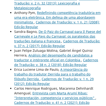
Tradução: v. 2 n. 32 (2013): Lexicografia e
Metalexicografia
Anthony Pym,
Redefinindo competência tradutória em
uma era eletrônica. Em defesa de uma abordagem
minimalista
,
Cadernos de Tradução: v. 1 n. 21 (2008):
Edição Regular
Sandra Bagno,
De O Paiz do Carnaval para Il Paese del
Carnevale e Le Pays du Carnaval: os paratextos das
traduções italiana e francesa
,
Cadernos de Tradução:
v. 37 n. 2 (2017): Edição Regular
Juan Felipe Zuluaga Molina, Gabriel Ángel Quiroz
Herrera,
Análisis del desempeño de candidatos a
traductor e intérprete oficial en Colombia
,
Cadernos
de Tradução: v. 38 n. 2 (2018): Edição Regular
Erica Luciene Lima de Paulo,
A importância do
trabalho do tradutor Derrida para o trabalho do
filósofo Derrida
,
Cadernos de Tradução: v. 1 n. 29
(2012): Edição Regular
Carlos Henrique Rodrigues, Macarena Dehnhardt
Amengual,
Entrevista com Marta Arumí Ribas:
"Interpretación, competencia y servicios públicos”
,
Cadernos de Tradução: v. 41 n. 2 (2021): Edição