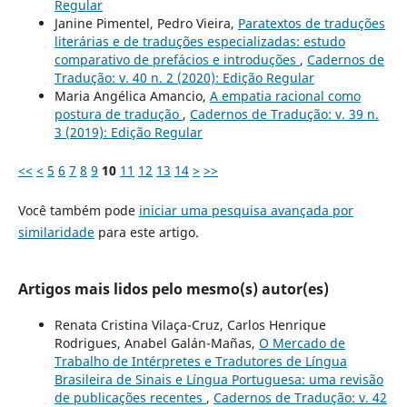
Regular
Janine Pimentel, Pedro Vieira,
Paratextos de traduções
literárias e de traduções especializadas: estudo
comparativo de prefácios e introduções
,
Cadernos de
Tradução: v. 40 n. 2 (2020): Edição Regular
Maria Angélica Amancio,
A empatia racional como
postura de tradução
,
Cadernos de Tradução: v. 39 n.
3 (2019): Edição Regular
<<
<
5
6
7
8
9
10
11
12
13
14
>
>>
Você também pode
iniciar uma pesquisa avançada por
similaridade
para este artigo.
Artigos mais lidos pelo mesmo(s) autor(es)
Renata Cristina Vilaça-Cruz, Carlos Henrique
Rodrigues, Anabel Galán-Mañas,
O Mercado de
Trabalho de Intérpretes e Tradutores de Língua
Brasileira de Sinais e Língua Portuguesa: uma revisão
de publicações recentes
,
Cadernos de Tradução: v. 42