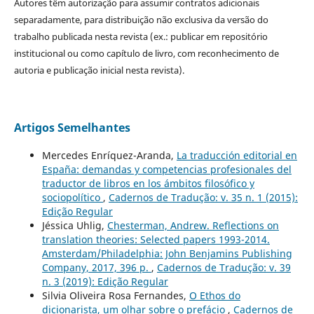
Autores têm autorização para assumir contratos adicionais
separadamente, para distribuição não exclusiva da versão do
trabalho publicada nesta revista (ex.: publicar em repositório
institucional ou como capítulo de livro, com reconhecimento de
autoria e publicação inicial nesta revista).
Artigos Semelhantes
Mercedes Enríquez-Aranda,
La traducción editorial en
España: demandas y competencias profesionales del
traductor de libros en los ámbitos filosófico y
sociopolítico
,
Cadernos de Tradução: v. 35 n. 1 (2015):
Edição Regular
Jéssica Uhlig,
Chesterman, Andrew. Reflections on
translation theories: Selected papers 1993-2014.
Amsterdam/Philadelphia: John Benjamins Publishing
Company, 2017, 396 p.
,
Cadernos de Tradução: v. 39
n. 3 (2019): Edição Regular
Silvia Oliveira Rosa Fernandes,
O Ethos do
dicionarista, um olhar sobre o prefácio
,
Cadernos de