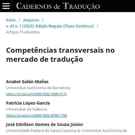
Início
/
Arquivos
/
v. 43 n. 1 (2023): Edição Regular (Fluxo Contínuo)
/
Artigos Traduzidos
Competências transversais no
mercado de tradução
Anabel Galán-Mañas
Universitat Autònoma de Barcelona
https://orcid.org/0000-0002-5498-9171
Patricia López-García
Universitat de València
https://orcid.org/0000-0002-8790-770X
José Ednilson Gomes de Souza Júnior
Universidade Federal de Santa Catarina & Universitat Autònoma de