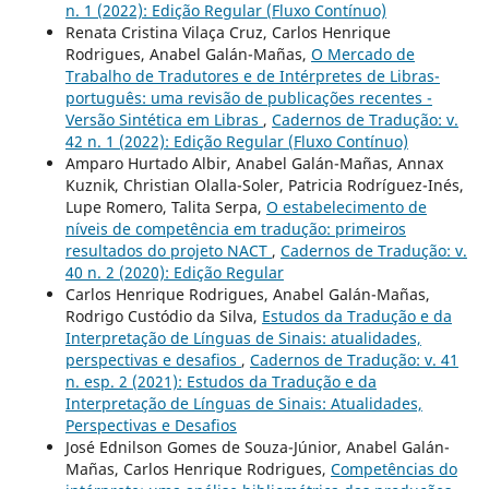
n. 1 (2022): Edição Regular (Fluxo Contínuo)
Renata Cristina Vilaça Cruz, Carlos Henrique
Rodrigues, Anabel Galán-Mañas,
O Mercado de
Trabalho de Tradutores e de Intérpretes de Libras-
português: uma revisão de publicações recentes -
Versão Sintética em Libras
,
Cadernos de Tradução: v.
42 n. 1 (2022): Edição Regular (Fluxo Contínuo)
Amparo Hurtado Albir, Anabel Galán-Mañas, Annax
Kuznik, Christian Olalla-Soler, Patricia Rodríguez-Inés,
Lupe Romero, Talita Serpa,
O estabelecimento de
níveis de competência em tradução: primeiros
resultados do projeto NACT
,
Cadernos de Tradução: v.
40 n. 2 (2020): Edição Regular
Carlos Henrique Rodrigues, Anabel Galán-Mañas,
Rodrigo Custódio da Silva,
Estudos da Tradução e da
Interpretação de Línguas de Sinais: atualidades,
perspectivas e desafios
,
Cadernos de Tradução: v. 41
n. esp. 2 (2021): Estudos da Tradução e da
Interpretação de Línguas de Sinais: Atualidades,
Perspectivas e Desafios
José Ednilson Gomes de Souza-Júnior, Anabel Galán-
Mañas, Carlos Henrique Rodrigues,
Competências do