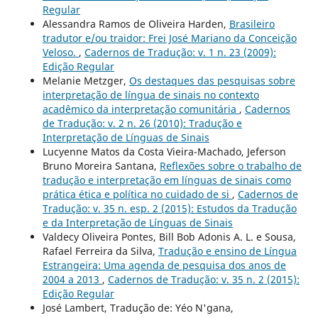
Regular
Alessandra Ramos de Oliveira Harden,
Brasileiro
tradutor e/ou traidor: Frei José Mariano da Conceição
Veloso.
,
Cadernos de Tradução: v. 1 n. 23 (2009):
Edição Regular
Melanie Metzger,
Os destaques das pesquisas sobre
interpretação de língua de sinais no contexto
acadêmico da interpretação comunitária
,
Cadernos
de Tradução: v. 2 n. 26 (2010): Tradução e
Interpretação de Línguas de Sinais
Lucyenne Matos da Costa Vieira-Machado, Jeferson
Bruno Moreira Santana,
Reflexões sobre o trabalho de
tradução e interpretação em línguas de sinais como
prática ética e política no cuidado de si
,
Cadernos de
Tradução: v. 35 n. esp. 2 (2015): Estudos da Tradução
e da Interpretação de Línguas de Sinais
Valdecy Oliveira Pontes, Bill Bob Adonis A. L. e Sousa,
Rafael Ferreira da Silva,
Tradução e ensino de Língua
Estrangeira: Uma agenda de pesquisa dos anos de
2004 a 2013
,
Cadernos de Tradução: v. 35 n. 2 (2015):
Edição Regular
José Lambert, Tradução de: Yéo N'gana,