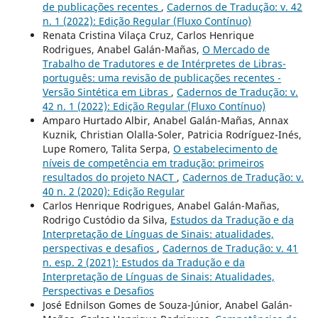
de publicações recentes
,
Cadernos de Tradução: v. 42
n. 1 (2022): Edição Regular (Fluxo Contínuo)
Renata Cristina Vilaça Cruz, Carlos Henrique
Rodrigues, Anabel Galán-Mañas,
O Mercado de
Trabalho de Tradutores e de Intérpretes de Libras-
português: uma revisão de publicações recentes -
Versão Sintética em Libras
,
Cadernos de Tradução: v.
42 n. 1 (2022): Edição Regular (Fluxo Contínuo)
Amparo Hurtado Albir, Anabel Galán-Mañas, Annax
Kuznik, Christian Olalla-Soler, Patricia Rodríguez-Inés,
Lupe Romero, Talita Serpa,
O estabelecimento de
níveis de competência em tradução: primeiros
resultados do projeto NACT
,
Cadernos de Tradução: v.
40 n. 2 (2020): Edição Regular
Carlos Henrique Rodrigues, Anabel Galán-Mañas,
Rodrigo Custódio da Silva,
Estudos da Tradução e da
Interpretação de Línguas de Sinais: atualidades,
perspectivas e desafios
,
Cadernos de Tradução: v. 41
n. esp. 2 (2021): Estudos da Tradução e da
Interpretação de Línguas de Sinais: Atualidades,
Perspectivas e Desafios
José Ednilson Gomes de Souza-Júnior, Anabel Galán-