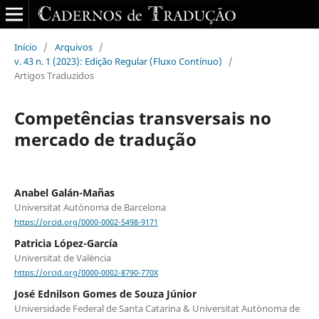
Início
/
Arquivos
/
v. 43 n. 1 (2023): Edição Regular (Fluxo Contínuo)
/
Artigos Traduzidos
Competências transversais no
mercado de tradução
Anabel Galán-Mañas
Universitat Autònoma de Barcelona
https://orcid.org/0000-0002-5498-9171
Patricia López-García
Universitat de València
https://orcid.org/0000-0002-8790-770X
José Ednilson Gomes de Souza Júnior
Universidade Federal de Santa Catarina & Universitat Autònoma de