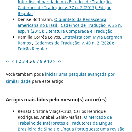
Interdisciplinaridade nos Estudos de Tradução
,
Cadernos de Tradução: v. 37 n. 2 (2017): Edição
Regular
Denise Bottmann,
O quinteto da Renascença
americana no Brasil
,
Cadernos de Tradução: v. 35 n.
esp. 1 (2015): Literatura Comparada e Tradução
Kamilla Corrêa Loivos,
Entrevista com Myra Bergman
Ramos
,
Cadernos de Tradução: v. 40 n. 2 (2020):
Edição Regular
<<
<
1
2
3
4
5
6
7
8
9
10
>
>>
Você também pode
iniciar uma pesquisa avançada por
similaridade
para este artigo.
Artigos mais lidos pelo mesmo(s) autor(es)
Renata Cristina Vilaça-Cruz, Carlos Henrique
Rodrigues, Anabel Galán-Mañas,
O Mercado de
Trabalho de Intérpretes e Tradutores de Língua
Brasileira de Sinais e Língua Portuguesa: uma revisão