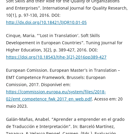
Soft Skills and their Role for the Quality of Organizations
and Enterprises”. International Journal for Quality Research,
10(1), p. 97-130, 2016. DOI:
http://dx.doi.org/10.18421/IJQR10.01-05
Cinque, Maria. “‘Lost in Translation’. Soft Skills
Developement in European Countries”. Tuning Journal for
Higher Education, 3(2), p. 389-427, 2016. DOI:
https://doi.org/10.18543/tjhe-3(2)-2016pp389-427
European Comission. European Master’s in Translation –
EMT Competence Framework. Brussels: European
Comission, 2017. Disponível em:
https://commission.europa.eu/system/files/2018-
02/emt_competence_fwk_2017_en_web.pdf
. Acesso em: 20
maio 2023.
Galán-Mañas, Anabel. “Aprender a emprender en el grado
de Traducción e Interpretación”. In: Barceló Martínez,
Tanagua. & Velasco Rengel, Carmen. (Eds.). Evaluación,