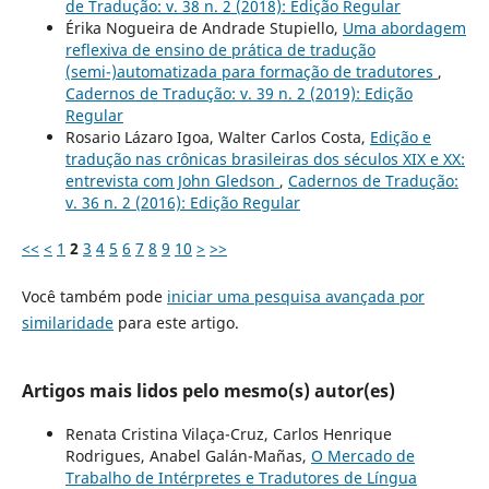
de Tradução: v. 38 n. 2 (2018): Edição Regular
Érika Nogueira de Andrade Stupiello,
Uma abordagem
reflexiva de ensino de prática de tradução
(semi-)automatizada para formação de tradutores
,
Cadernos de Tradução: v. 39 n. 2 (2019): Edição
Regular
Rosario Lázaro Igoa, Walter Carlos Costa,
Edição e
tradução nas crônicas brasileiras dos séculos XIX e XX:
entrevista com John Gledson
,
Cadernos de Tradução:
v. 36 n. 2 (2016): Edição Regular
<<
<
1
2
3
4
5
6
7
8
9
10
>
>>
Você também pode
iniciar uma pesquisa avançada por
similaridade
para este artigo.
Artigos mais lidos pelo mesmo(s) autor(es)
Renata Cristina Vilaça-Cruz, Carlos Henrique
Rodrigues, Anabel Galán-Mañas,
O Mercado de
Trabalho de Intérpretes e Tradutores de Língua