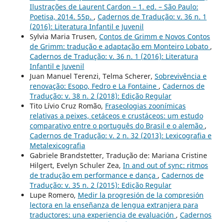
Ilustrações de Laurent Cardon – 1. ed. – São Paulo:
Poetisa, 2014. 55p.
,
Cadernos de Tradução: v. 36 n. 1
(2016): Literatura Infantil e Juvenil
Sylvia Maria Trusen,
Contos de Grimm e Novos Contos
de Grimm: tradução e adaptação em Monteiro Lobato
,
Cadernos de Tradução: v. 36 n. 1 (2016): Literatura
Infantil e Juvenil
Juan Manuel Terenzi, Telma Scherer,
Sobrevivência e
renovação: Esopo, Fedro e La Fontaine
,
Cadernos de
Tradução: v. 38 n. 2 (2018): Edição Regular
Tito Lívio Cruz Romão,
Fraseologias zoonímicas
relativas a peixes, cetáceos e crustáceos: um estudo
comparativo entre o português do Brasil e o alemão
,
Cadernos de Tradução: v. 2 n. 32 (2013): Lexicografia e
Metalexicografia
Gabriele Brandstetter, Tradução de: Mariana Cristine
Hilgert, Evelyn Schuler Zea,
In and out of sync: ritmos
de tradução em performance e dança
,
Cadernos de
Tradução: v. 35 n. 2 (2015): Edição Regular
Lupe Romero,
Medir la progresión de la compresión
lectora en la enseñanza de lengua extranjera para
traductores: una experiencia de evaluación
,
Cadernos