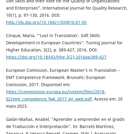
Soft Skills and their Role for the Quality of Organizations
and Enterprises”. International Journal for Quality Research,
10(1), p. 97-130, 2016. DOI:
http://dx.doi.org/10.18421/IJQR10.01-05
Cinque, Maria. “‘Lost in Translation’. Soft Skills
Developement in European Countries”. Tuning Journal for
Higher Education, 3(2), p. 389-427, 2016. DOI:
https://doi.org/10.18543/tjhe-3(2)-2016pp389-427
European Comission. European Master’s in Translation –
EMT Competence Framework. Brussels: European
Comission, 2017. Disponível em:
https://commission.europa.eu/system/files/2018-
02/emt_competence_fwk_2017_en_web.pdf
. Acesso em: 20
maio 2023.
Galán-Mañas, Anabel. “Aprender a emprender en el grado
de Traducción e Interpretación”. In: Barceló Martínez,
Tanagua. & Velasco Rengel, Carmen. (Eds.). Evaluación,