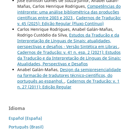
José Ednilson Gomes de Souza-Júnior, Anabel Galán-
Mañas, Carlos Henrique Rodrigues,
Competências do
intérprete: uma análise bibliométrica das produções
científicas entre 2003 e 2023
,
Cadernos de Tradução:
v. 45 (2025): Edição Regular (Fluxo Contínuo)
Carlos Henrique Rodrigues, Anabel Galán-Mañas,
Rodrigo Custódio da Silva,
Estudos da Tradução e da
Interpretação de Línguas de Sinais: atualidades,
perspectivas e desafios - Versão Sintética em Libras
,
Cadernos de Tradução: v. 41 n. esp. 2 (2021): Estudos
da Tradução e da Interpretação de Línguas de Sinais:
Atualidades, Perspectivas e Desafios
Anabel Galán-Mañas,
Design da semipresencialidade
na formação de tradutores técnico-científicos, do
português ao espanhol.
,
Cadernos de Tradução: v. 1
n. 27 (2011): Edição Regular
Idioma
Español (España)
Português (Brasil)