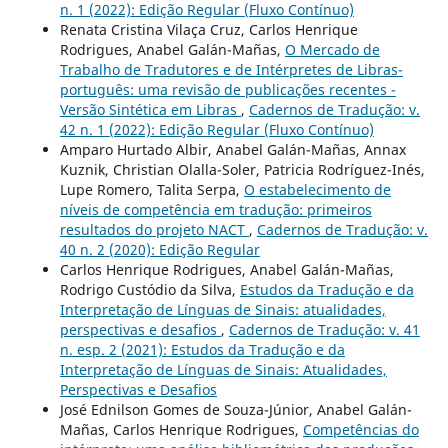
n. 1 (2022): Edição Regular (Fluxo Contínuo)
Renata Cristina Vilaça Cruz, Carlos Henrique
Rodrigues, Anabel Galán-Mañas,
O Mercado de
Trabalho de Tradutores e de Intérpretes de Libras-
português: uma revisão de publicações recentes -
Versão Sintética em Libras
,
Cadernos de Tradução: v.
42 n. 1 (2022): Edição Regular (Fluxo Contínuo)
Amparo Hurtado Albir, Anabel Galán-Mañas, Annax
Kuznik, Christian Olalla-Soler, Patricia Rodríguez-Inés,
Lupe Romero, Talita Serpa,
O estabelecimento de
níveis de competência em tradução: primeiros
resultados do projeto NACT
,
Cadernos de Tradução: v.
40 n. 2 (2020): Edição Regular
Carlos Henrique Rodrigues, Anabel Galán-Mañas,
Rodrigo Custódio da Silva,
Estudos da Tradução e da
Interpretação de Línguas de Sinais: atualidades,
perspectivas e desafios
,
Cadernos de Tradução: v. 41
n. esp. 2 (2021): Estudos da Tradução e da
Interpretação de Línguas de Sinais: Atualidades,
Perspectivas e Desafios
José Ednilson Gomes de Souza-Júnior, Anabel Galán-
Mañas, Carlos Henrique Rodrigues,
Competências do