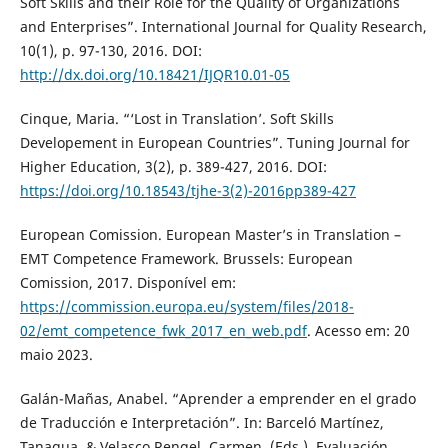
Soft Skills and their Role for the Quality of Organizations
and Enterprises”. International Journal for Quality Research,
10(1), p. 97-130, 2016. DOI:
http://dx.doi.org/10.18421/IJQR10.01-05
Cinque, Maria. “‘Lost in Translation’. Soft Skills
Developement in European Countries”. Tuning Journal for
Higher Education, 3(2), p. 389-427, 2016. DOI:
https://doi.org/10.18543/tjhe-3(2)-2016pp389-427
European Comission. European Master’s in Translation –
EMT Competence Framework. Brussels: European
Comission, 2017. Disponível em:
https://commission.europa.eu/system/files/2018-
02/emt_competence_fwk_2017_en_web.pdf
. Acesso em: 20
maio 2023.
Galán-Mañas, Anabel. “Aprender a emprender en el grado
de Traducción e Interpretación”. In: Barceló Martínez,
Tanagua. & Velasco Rengel, Carmen. (Eds.). Evaluación,