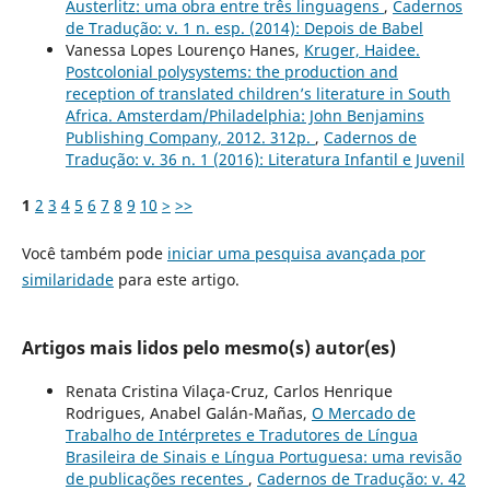
Austerlitz: uma obra entre três linguagens
,
Cadernos
de Tradução: v. 1 n. esp. (2014): Depois de Babel
Vanessa Lopes Lourenço Hanes,
Kruger, Haidee.
Postcolonial polysystems: the production and
reception of translated children’s literature in South
Africa. Amsterdam/Philadelphia: John Benjamins
Publishing Company, 2012. 312p.
,
Cadernos de
Tradução: v. 36 n. 1 (2016): Literatura Infantil e Juvenil
1
2
3
4
5
6
7
8
9
10
>
>>
Você também pode
iniciar uma pesquisa avançada por
similaridade
para este artigo.
Artigos mais lidos pelo mesmo(s) autor(es)
Renata Cristina Vilaça-Cruz, Carlos Henrique
Rodrigues, Anabel Galán-Mañas,
O Mercado de
Trabalho de Intérpretes e Tradutores de Língua
Brasileira de Sinais e Língua Portuguesa: uma revisão
de publicações recentes
,
Cadernos de Tradução: v. 42