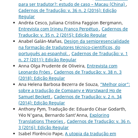
para ser tradutor?: estudo de caso – Macau (China)
,
Cadernos de Tradução: v. 36 n. 2 (2016): Edição
Regular
Andréa Cesco, Juliana Cristina Faggion Bergmann,
Entrevista com Irineu Franco Perpétuo
,
Cadernos de
Tradução: v. 35 n. 2 (2015): Edição Regular
Anabel Galán-Mañas,
Design da semipresencialidade
na formação de tradutores técnico-científicos, do
português ao espanhol.
,
Cadernos de Tradução: v. 1
n. 27 (2011): Edição Regular
Anna Olga Prudente de Oliveira,
Entrevista com
Leonardo Fróes
,
Cadernos de Tradução: v. 38 n. 3
(2018): Edição Regular
Ana Helena Barbosa Bezerra de Souza,
“Melhor pior”:
sobre a tradução de Company e Worstward Ho de
Samuel Beckett
,
Cadernos de Tradução: v. 2 n. 34
(2014): Edição Regular
Anthony Pym, Tradução de: Eduardo César Godarth,
Yéo N'gana, Bernardo Sant'Anna,
Exploring
Translations Theories
,
Cadernos de Tradução: v. 36 n.
3 (2016): Edição Regular
Isabel Florêncio Pape,
A utopia da tradução em