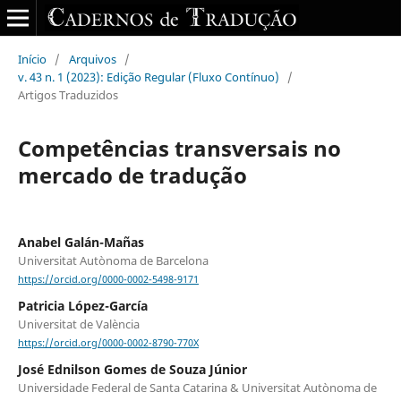
Início
/
Arquivos
/
v. 43 n. 1 (2023): Edição Regular (Fluxo Contínuo)
/
Artigos Traduzidos
Competências transversais no
mercado de tradução
Anabel Galán-Mañas
Universitat Autònoma de Barcelona
https://orcid.org/0000-0002-5498-9171
Patricia López-García
Universitat de València
https://orcid.org/0000-0002-8790-770X
José Ednilson Gomes de Souza Júnior
Universidade Federal de Santa Catarina & Universitat Autònoma de