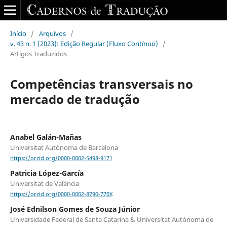
Início
/
Arquivos
/
v. 43 n. 1 (2023): Edição Regular (Fluxo Contínuo)
/
Artigos Traduzidos
Competências transversais no
mercado de tradução
Anabel Galán-Mañas
Universitat Autònoma de Barcelona
https://orcid.org/0000-0002-5498-9171
Patricia López-García
Universitat de València
https://orcid.org/0000-0002-8790-770X
José Ednilson Gomes de Souza Júnior
Universidade Federal de Santa Catarina & Universitat Autònoma de