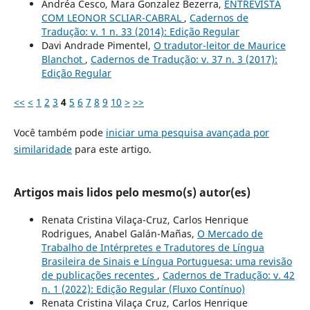
Andréa Cesco, Mara Gonzalez Bezerra,
ENTREVISTA
COM LEONOR SCLIAR-CABRAL
,
Cadernos de
Tradução: v. 1 n. 33 (2014): Edição Regular
Davi Andrade Pimentel,
O tradutor-leitor de Maurice
Blanchot
,
Cadernos de Tradução: v. 37 n. 3 (2017):
Edição Regular
<<
<
1
2
3
4
5
6
7
8
9
10
>
>>
Você também pode
iniciar uma pesquisa avançada por
similaridade
para este artigo.
Artigos mais lidos pelo mesmo(s) autor(es)
Renata Cristina Vilaça-Cruz, Carlos Henrique
Rodrigues, Anabel Galán-Mañas,
O Mercado de
Trabalho de Intérpretes e Tradutores de Língua
Brasileira de Sinais e Língua Portuguesa: uma revisão
de publicações recentes
,
Cadernos de Tradução: v. 42
n. 1 (2022): Edição Regular (Fluxo Contínuo)
Renata Cristina Vilaça Cruz, Carlos Henrique