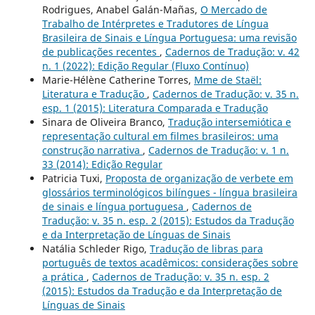
Rodrigues, Anabel Galán-Mañas,
O Mercado de
Trabalho de Intérpretes e Tradutores de Língua
Brasileira de Sinais e Língua Portuguesa: uma revisão
de publicações recentes
,
Cadernos de Tradução: v. 42
n. 1 (2022): Edição Regular (Fluxo Contínuo)
Marie-Hélène Catherine Torres,
Mme de Staël:
Literatura e Tradução
,
Cadernos de Tradução: v. 35 n.
esp. 1 (2015): Literatura Comparada e Tradução
Sinara de Oliveira Branco,
Tradução intersemiótica e
representação cultural em filmes brasileiros: uma
construção narrativa
,
Cadernos de Tradução: v. 1 n.
33 (2014): Edição Regular
Patricia Tuxi,
Proposta de organização de verbete em
glossários terminológicos bilíngues - língua brasileira
de sinais e língua portuguesa
,
Cadernos de
Tradução: v. 35 n. esp. 2 (2015): Estudos da Tradução
e da Interpretação de Línguas de Sinais
Natália Schleder Rigo,
Tradução de libras para
português de textos acadêmicos: considerações sobre
a prática
,
Cadernos de Tradução: v. 35 n. esp. 2
(2015): Estudos da Tradução e da Interpretação de
Línguas de Sinais