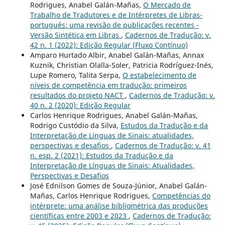
Rodrigues, Anabel Galán-Mañas,
O Mercado de
Trabalho de Tradutores e de Intérpretes de Libras-
português: uma revisão de publicações recentes -
Versão Sintética em Libras
,
Cadernos de Tradução: v.
42 n. 1 (2022): Edição Regular (Fluxo Contínuo)
Amparo Hurtado Albir, Anabel Galán-Mañas, Annax
Kuznik, Christian Olalla-Soler, Patricia Rodríguez-Inés,
Lupe Romero, Talita Serpa,
O estabelecimento de
níveis de competência em tradução: primeiros
resultados do projeto NACT
,
Cadernos de Tradução: v.
40 n. 2 (2020): Edição Regular
Carlos Henrique Rodrigues, Anabel Galán-Mañas,
Rodrigo Custódio da Silva,
Estudos da Tradução e da
Interpretação de Línguas de Sinais: atualidades,
perspectivas e desafios
,
Cadernos de Tradução: v. 41
n. esp. 2 (2021): Estudos da Tradução e da
Interpretação de Línguas de Sinais: Atualidades,
Perspectivas e Desafios
José Ednilson Gomes de Souza-Júnior, Anabel Galán-
Mañas, Carlos Henrique Rodrigues,
Competências do
intérprete: uma análise bibliométrica das produções
científicas entre 2003 e 2023
,
Cadernos de Tradução: