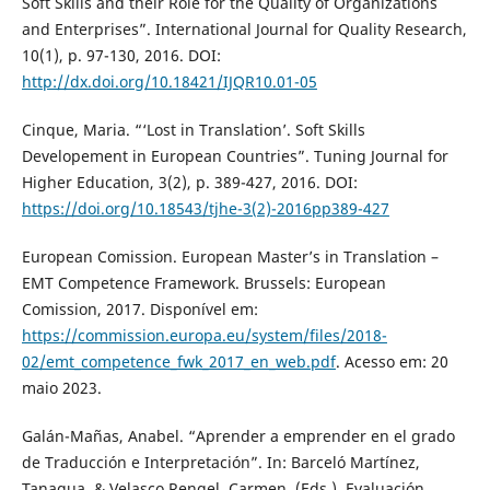
Soft Skills and their Role for the Quality of Organizations
and Enterprises”. International Journal for Quality Research,
10(1), p. 97-130, 2016. DOI:
http://dx.doi.org/10.18421/IJQR10.01-05
Cinque, Maria. “‘Lost in Translation’. Soft Skills
Developement in European Countries”. Tuning Journal for
Higher Education, 3(2), p. 389-427, 2016. DOI:
https://doi.org/10.18543/tjhe-3(2)-2016pp389-427
European Comission. European Master’s in Translation –
EMT Competence Framework. Brussels: European
Comission, 2017. Disponível em:
https://commission.europa.eu/system/files/2018-
02/emt_competence_fwk_2017_en_web.pdf
. Acesso em: 20
maio 2023.
Galán-Mañas, Anabel. “Aprender a emprender en el grado
de Traducción e Interpretación”. In: Barceló Martínez,
Tanagua. & Velasco Rengel, Carmen. (Eds.). Evaluación,