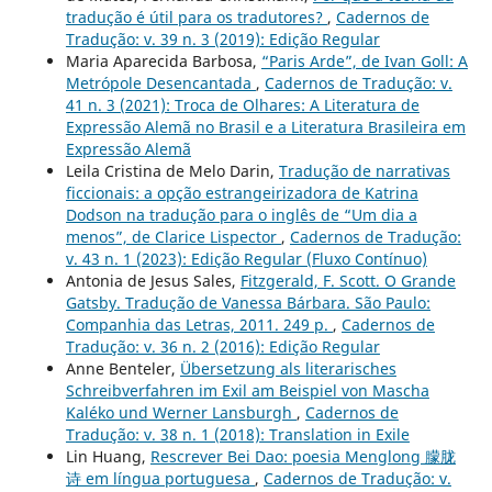
tradução é útil para os tradutores?
,
Cadernos de
Tradução: v. 39 n. 3 (2019): Edição Regular
Maria Aparecida Barbosa,
“Paris Arde”, de Ivan Goll: A
Metrópole Desencantada
,
Cadernos de Tradução: v.
41 n. 3 (2021): Troca de Olhares: A Literatura de
Expressão Alemã no Brasil e a Literatura Brasileira em
Expressão Alemã
Leila Cristina de Melo Darin,
Tradução de narrativas
ficcionais: a opção estrangeirizadora de Katrina
Dodson na tradução para o inglês de “Um dia a
menos”, de Clarice Lispector
,
Cadernos de Tradução:
v. 43 n. 1 (2023): Edição Regular (Fluxo Contínuo)
Antonia de Jesus Sales,
Fitzgerald, F. Scott. O Grande
Gatsby. Tradução de Vanessa Bárbara. São Paulo:
Companhia das Letras, 2011. 249 p.
,
Cadernos de
Tradução: v. 36 n. 2 (2016): Edição Regular
Anne Benteler,
Übersetzung als literarisches
Schreibverfahren im Exil am Beispiel von Mascha
Kaléko und Werner Lansburgh
,
Cadernos de
Tradução: v. 38 n. 1 (2018): Translation in Exile
Lin Huang,
Rescrever Bei Dao: poesia Menglong 朦胧
诗 em língua portuguesa
,
Cadernos de Tradução: v.