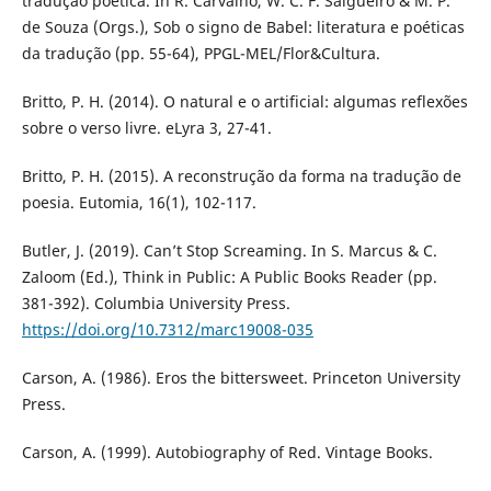
tradução poética. In R. Carvalho, W. C. F. Salgueiro & M. P.
de Souza (Orgs.), Sob o signo de Babel: literatura e poéticas
da tradução (pp. 55-64), PPGL-MEL/Flor&Cultura.
Britto, P. H. (2014). O natural e o artificial: algumas reflexões
sobre o verso livre. eLyra 3, 27-41.
Britto, P. H. (2015). A reconstrução da forma na tradução de
poesia. Eutomia, 16(1), 102-117.
Butler, J. (2019). Can’t Stop Screaming. In S. Marcus & C.
Zaloom (Ed.), Think in Public: A Public Books Reader (pp.
381-392). Columbia University Press.
https://doi.org/10.7312/marc19008-035
Carson, A. (1986). Eros the bittersweet. Princeton University
Press.
Carson, A. (1999). Autobiography of Red. Vintage Books.