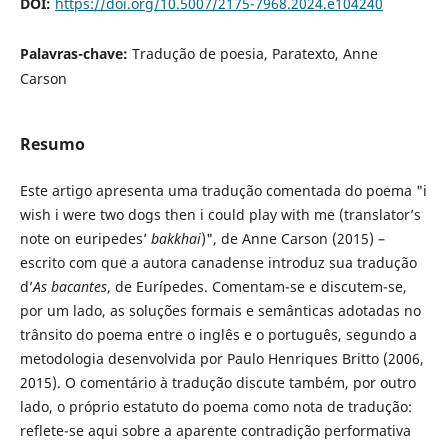
DOI:
https://doi.org/10.5007/2175-7968.2024.e104240
Palavras-chave:
Tradução de poesia, Paratexto, Anne
Carson
Resumo
Este artigo apresenta uma tradução comentada do poema "i
wish i were two dogs then i could play with me (translator’s
note on euripedes’
bakkhai
)", de Anne Carson (2015) –
escrito com que a autora canadense introduz sua tradução
d’
As bacantes
, de Eurípedes. Comentam-se e discutem-se,
por um lado, as soluções formais e semânticas adotadas no
trânsito do poema entre o inglês e o português, segundo a
metodologia desenvolvida por Paulo Henriques Britto (2006,
2015). O comentário à tradução discute também, por outro
lado, o próprio estatuto do poema como nota de tradução:
reflete-se aqui sobre a aparente contradição performativa