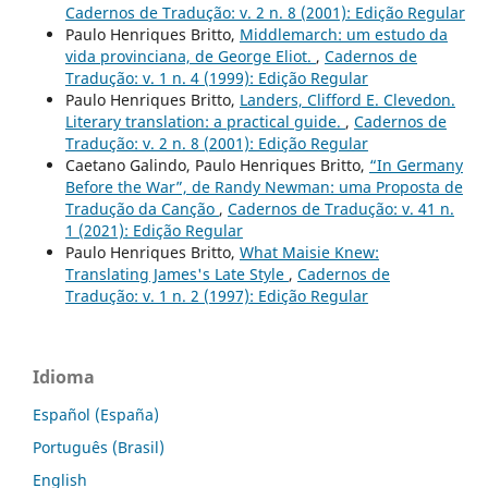
Cadernos de Tradução: v. 2 n. 8 (2001): Edição Regular
Paulo Henriques Britto,
Middlemarch: um estudo da
vida provinciana, de George Eliot.
,
Cadernos de
Tradução: v. 1 n. 4 (1999): Edição Regular
Paulo Henriques Britto,
Landers, Clifford E. Clevedon.
Literary translation: a practical guide.
,
Cadernos de
Tradução: v. 2 n. 8 (2001): Edição Regular
Caetano Galindo, Paulo Henriques Britto,
“In Germany
Before the War”, de Randy Newman: uma Proposta de
Tradução da Canção
,
Cadernos de Tradução: v. 41 n.
1 (2021): Edição Regular
Paulo Henriques Britto,
What Maisie Knew:
Translating James's Late Style
,
Cadernos de
Tradução: v. 1 n. 2 (1997): Edição Regular
Idioma
Español (España)
Português (Brasil)
English