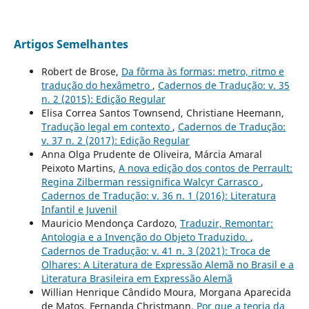
Artigos Semelhantes
Robert de Brose,
Da fôrma às formas: metro, ritmo e
tradução do hexâmetro
,
Cadernos de Tradução: v. 35
n. 2 (2015): Edição Regular
Elisa Correa Santos Townsend, Christiane Heemann,
Tradução legal em contexto
,
Cadernos de Tradução:
v. 37 n. 2 (2017): Edição Regular
Anna Olga Prudente de Oliveira, Márcia Amaral
Peixoto Martins,
A nova edição dos contos de Perrault:
Regina Zilberman ressignifica Walcyr Carrasco
,
Cadernos de Tradução: v. 36 n. 1 (2016): Literatura
Infantil e Juvenil
Mauricio Mendonça Cardozo,
Traduzir, Remontar:
Antologia e a Invenção do Objeto Traduzido.
,
Cadernos de Tradução: v. 41 n. 3 (2021): Troca de
Olhares: A Literatura de Expressão Alemã no Brasil e a
Literatura Brasileira em Expressão Alemã
Willian Henrique Cândido Moura, Morgana Aparecida
de Matos, Fernanda Christmann,
Por que a teoria da