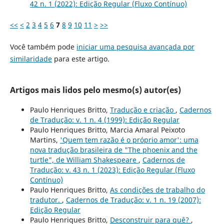
42 n. 1 (2022): Edição Regular (Fluxo Contínuo)
<<
<
2
3
4
5
6
7
8
9
10
11
>
>>
Você também pode
iniciar uma pesquisa avançada por
similaridade
para este artigo.
Artigos mais lidos pelo mesmo(s) autor(es)
Paulo Henriques Britto,
Tradução e criação
,
Cadernos
de Tradução: v. 1 n. 4 (1999): Edição Regular
Paulo Henriques Britto, Marcia Amaral Peixoto
Martins,
'Quem tem razão é o próprio amor': uma
nova tradução brasileira de "The phoenix and the
turtle", de William Shakespeare
,
Cadernos de
Tradução: v. 43 n. 1 (2023): Edição Regular (Fluxo
Contínuo)
Paulo Henriques Britto,
As condições de trabalho do
tradutor.
,
Cadernos de Tradução: v. 1 n. 19 (2007):
Edição Regular
Paulo Henriques Britto,
Desconstruir para quê?
,