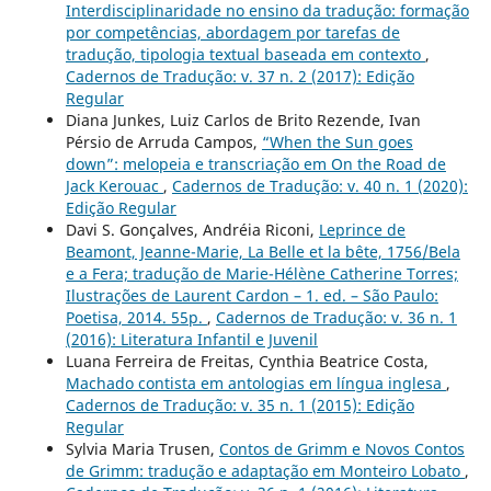
Interdisciplinaridade no ensino da tradução: formação
por competências, abordagem por tarefas de
tradução, tipologia textual baseada em contexto
,
Cadernos de Tradução: v. 37 n. 2 (2017): Edição
Regular
Diana Junkes, Luiz Carlos de Brito Rezende, Ivan
Pérsio de Arruda Campos,
“When the Sun goes
down”: melopeia e transcriação em On the Road de
Jack Kerouac
,
Cadernos de Tradução: v. 40 n. 1 (2020):
Edição Regular
Davi S. Gonçalves, Andréia Riconi,
Leprince de
Beamont, Jeanne-Marie, La Belle et la bête, 1756/Bela
e a Fera; tradução de Marie-Hélène Catherine Torres;
Ilustrações de Laurent Cardon – 1. ed. – São Paulo:
Poetisa, 2014. 55p.
,
Cadernos de Tradução: v. 36 n. 1
(2016): Literatura Infantil e Juvenil
Luana Ferreira de Freitas, Cynthia Beatrice Costa,
Machado contista em antologias em língua inglesa
,
Cadernos de Tradução: v. 35 n. 1 (2015): Edição
Regular
Sylvia Maria Trusen,
Contos de Grimm e Novos Contos
de Grimm: tradução e adaptação em Monteiro Lobato
,