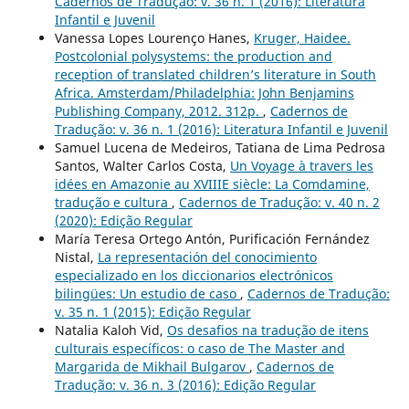
Cadernos de Tradução: v. 36 n. 1 (2016): Literatura
Infantil e Juvenil
Vanessa Lopes Lourenço Hanes,
Kruger, Haidee.
Postcolonial polysystems: the production and
reception of translated children’s literature in South
Africa. Amsterdam/Philadelphia: John Benjamins
Publishing Company, 2012. 312p.
,
Cadernos de
Tradução: v. 36 n. 1 (2016): Literatura Infantil e Juvenil
Samuel Lucena de Medeiros, Tatiana de Lima Pedrosa
Santos, Walter Carlos Costa,
Un Voyage à travers les
idées en Amazonie au XVIIIE siècle: La Comdamine,
tradução e cultura
,
Cadernos de Tradução: v. 40 n. 2
(2020): Edição Regular
María Teresa Ortego Antón, Purificación Fernández
Nistal,
La representación del conocimiento
especializado en los diccionarios electrónicos
bilingües: Un estudio de caso
,
Cadernos de Tradução:
v. 35 n. 1 (2015): Edição Regular
Natalia Kaloh Vid,
Os desafios na tradução de itens
culturais específicos: o caso de The Master and
Margarida de Mikhail Bulgarov
,
Cadernos de
Tradução: v. 36 n. 3 (2016): Edição Regular