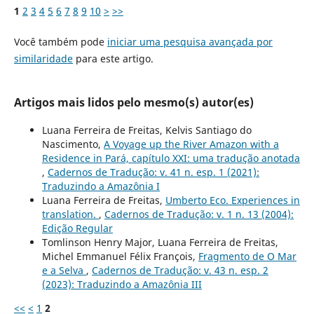
1
2
3
4
5
6
7
8
9
10
>
>>
Você também pode
iniciar uma pesquisa avançada por
similaridade
para este artigo.
Artigos mais lidos pelo mesmo(s) autor(es)
Luana Ferreira de Freitas, Kelvis Santiago do
Nascimento,
A Voyage up the River Amazon with a
Residence in Pará, capítulo XXI: uma tradução anotada
,
Cadernos de Tradução: v. 41 n. esp. 1 (2021):
Traduzindo a Amazônia I
Luana Ferreira de Freitas,
Umberto Eco. Experiences in
translation.
,
Cadernos de Tradução: v. 1 n. 13 (2004):
Edição Regular
Tomlinson Henry Major, Luana Ferreira de Freitas,
Michel Emmanuel Félix François,
Fragmento de O Mar
e a Selva
,
Cadernos de Tradução: v. 43 n. esp. 2
(2023): Traduzindo a Amazônia III
<<
<
1
2