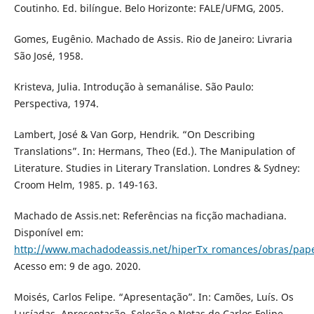
Coutinho. Ed. bilíngue. Belo Horizonte: FALE/UFMG, 2005.
Gomes, Eugênio. Machado de Assis. Rio de Janeiro: Livraria
São José, 1958.
Kristeva, Julia. Introdução à semanálise. São Paulo:
Perspectiva, 1974.
Lambert, José & Van Gorp, Hendrik. “On Describing
Translations”. In: Hermans, Theo (Ed.). The Manipulation of
Literature. Studies in Literary Translation. Londres & Sydney:
Croom Helm, 1985. p. 149-163.
Machado de Assis.net: Referências na ficção machadiana.
Disponível em:
http://www.machadodeassis.net/hiperTx_romances/obras/pape
Acesso em: 9 de ago. 2020.
Moisés, Carlos Felipe. “Apresentação”. In: Camões, Luís. Os
Lusíadas. Apresentação, Seleção e Notas de Carlos Felipe