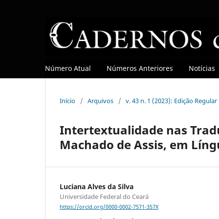
Número Atual
Números Anteriores
Notícias
Início
/
Arquivos
/
v. 43 n. 1 (2023): Edição Regula
Intertextualidade nas Trad
Machado de Assis, em Líng
Luciana Alves da Silva
Universidade Federal do Ceará
https://orcid.org/0000-0002-7571-357X