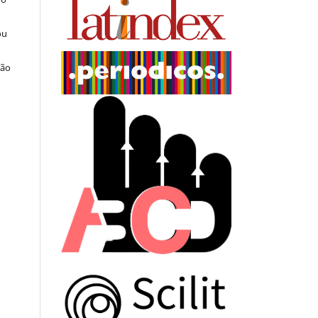
ou
ção