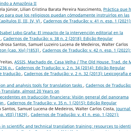
zindo a Amazônia II
a Júnior, Lilian Cristina Barata Pereira Nascimento,
Práctica que 
tivo para que los religiosos puedan cómodamente instruirlos en las
pítulos II, III, IV, V)
,
Cadernos de Tradução: v. 41 n. esp. 1 (2021)
Isabel Lobo Graña: El impacto de la intervención editorial en la
a
,
Cadernos de Tradução: v. 38 n. 2 (2018): Edição Regular
edrosa Santos, Samuel Luzeiro Lucena de Medeiros, Walter Carlos
zon (cap. Xiv) (1853)
,
Cadernos de Tradução: v. 42 n. esp. 1 (2022):
Freitas,
ASSIS, Machado de. Casa Velha / The Old House. Trad. de 
 236 p.
,
Cadernos de Tradução: v. 2 n. 34 (2014): Edição Regular
de tradução
,
Cadernos de Tradução: v. 2 n. 32 (2013): Lexicografia 
ion and analysis tools for translation tasks
,
Cadernos de Tradução:
 Translate, almost 20 Years on
tecedentes en traducción financiera: Visión general del panorama
ión
,
Cadernos de Tradução: v. 35 n. 1 (2015): Edição Regular
a Santos, Samuel Lucena de Medeiros, Walter Carlos Costa,
Journal
p. VIII) (1829)
,
Cadernos de Tradução: v. 41 n. esp. 1 (2021):
in scientific and technical translation training: resources to identi