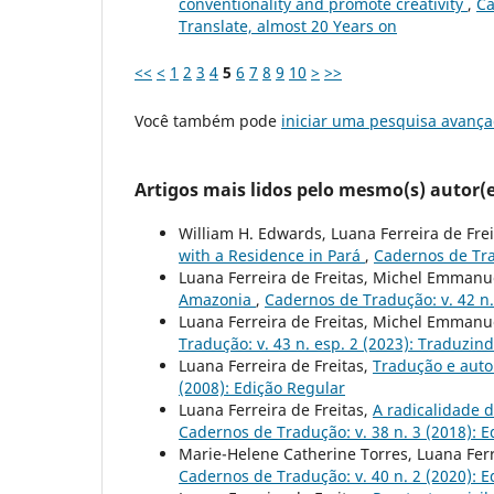
conventionality and promote creativity
,
Ca
Translate, almost 20 Years on
<<
<
1
2
3
4
5
6
7
8
9
10
>
>>
Você também pode
iniciar uma pesquisa avança
Artigos mais lidos pelo mesmo(s) autor(e
William H. Edwards, Luana Ferreira de Fre
with a Residence in Pará
,
Cadernos de Tra
Luana Ferreira de Freitas, Michel Emmanue
Amazonia
,
Cadernos de Tradução: v. 42 n.
Luana Ferreira de Freitas, Michel Emmanue
Tradução: v. 43 n. esp. 2 (2023): Traduzin
Luana Ferreira de Freitas,
Tradução e auto
(2008): Edição Regular
Luana Ferreira de Freitas,
A radicalidade d
Cadernos de Tradução: v. 38 n. 3 (2018): 
Marie-Helene Catherine Torres, Luana Ferr
Cadernos de Tradução: v. 40 n. 2 (2020): 