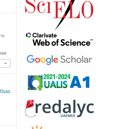
 "O
76326
(Fluxo