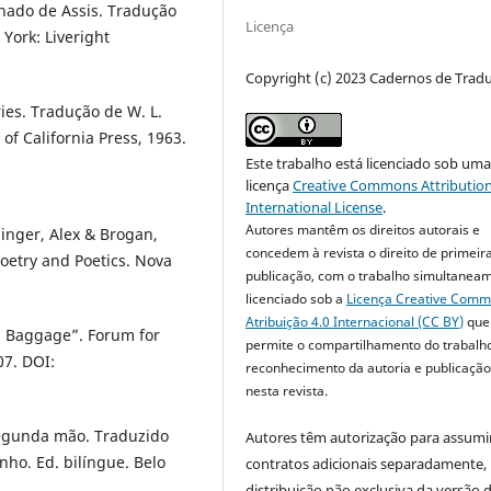
chado de Assis. Tradução
Licença
York: Liveright
Copyright (c) 2023 Cadernos de Trad
ies. Tradução de W. L.
of California Press, 1963.
Este trabalho está licenciado sob um
licença
Creative Commons Attribution
International License
.
Autores mantêm os direitos autorais e
minger, Alex & Brogan,
concedem à revista o direito de primeir
Poetry and Poetics. Nova
publicação, com o trabalho simultanea
licenciado sob a
Licença Creative Com
Atribuição 4.0 Internacional (CC BY)
que
al Baggage”. Forum for
permite o compartilhamento do trabalh
07. DOI:
reconhecimento da autoria e publicação 
nesta revista.
 segunda mão. Traduzido
Autores têm autorização para assumi
ho. Ed. bilíngue. Belo
contratos adicionais separadamente,
distribuição não exclusiva da versão 