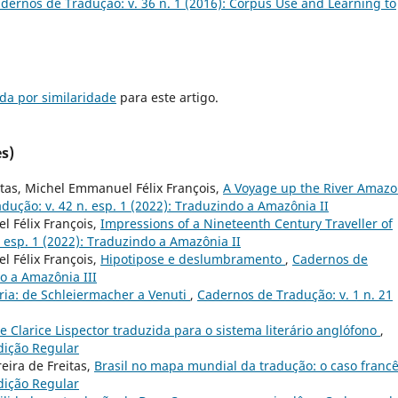
dernos de Tradução: v. 36 n. 1 (2016): Corpus Use and Learning to
da por similaridade
para este artigo.
s)
itas, Michel Emmanuel Félix François,
A Voyage up the River Amaz
dução: v. 42 n. esp. 1 (2022): Traduzindo a Amazônia II
l Félix François,
Impressions of a Nineteenth Century Traveller of
 esp. 1 (2022): Traduzindo a Amazônia II
l Félix François,
Hipotipose e deslumbramento
,
Cadernos de
do a Amazônia III
ria: de Schleiermacher a Venuti
,
Cadernos de Tradução: v. 1 n. 21
e Clarice Lispector traduzida para o sistema literário anglófono
,
Edição Regular
eira de Freitas,
Brasil no mapa mundial da tradução: o caso franc
Edição Regular