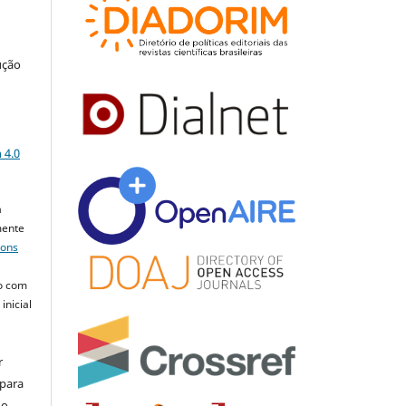
ução
a
 4.0
a
mente
mons
o com
inicial
r
 para
do