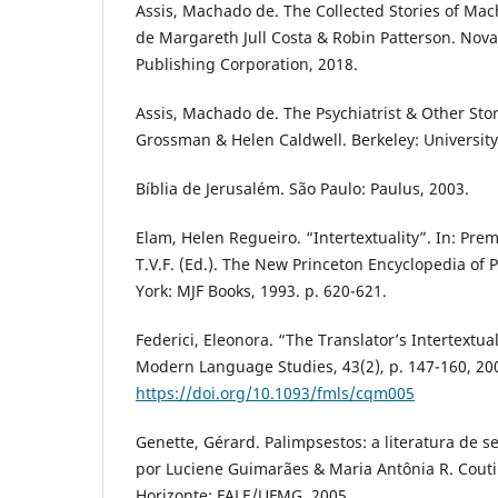
Assis, Machado de. The Collected Stories of Ma
de Margareth Jull Costa & Robin Patterson. Nova 
Publishing Corporation, 2018.
Assis, Machado de. The Psychiatrist & Other Stor
Grossman & Helen Caldwell. Berkeley: University 
Bíblia de Jerusalém. São Paulo: Paulus, 2003.
Elam, Helen Regueiro. “Intertextuality”. In: Pre
T.V.F. (Ed.). The New Princeton Encyclopedia of 
York: MJF Books, 1993. p. 620-621.
Federici, Eleonora. “The Translator’s Intertextu
Modern Language Studies, 43(2), p. 147-160, 20
https://doi.org/10.1093/fmls/cqm005
Genette, Gérard. Palimpsestos: a literatura de
por Luciene Guimarães & Maria Antônia R. Coutin
Horizonte: FALE/UFMG, 2005.