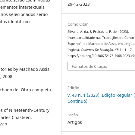
29-12-2023
lementos intertextuais
echos selecionados serão
tos identificou
Como Citar
Silva, L. A. da, & Freitas, L. F. de. (2023).
Intertextualidade nas Traduções do Conto
Espelho", de Machado de Assis, em Língua
Inglesa.
Cadernos De Tradução
,
43
(1), 1–17.
https://doi.org/10.5007/2175-7968.2023.e
Fomatos de Citação
Stories by Machado Assis.
, 2008.
Edição
achado de. Obra completa.
v. 43 n. 1 (2023): Edição Regular 
Contínuo)
es of Nineteenth-Century
Seção
harles Chasteen.
Artigos
2013.