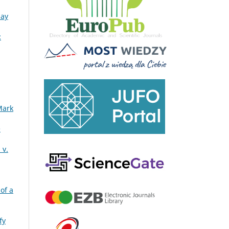
hay
:
Mark
e
 v.
 of a
fy