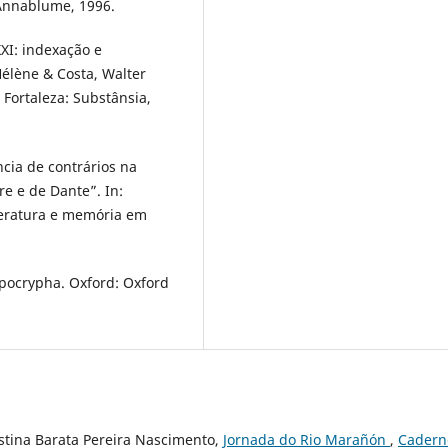
Annablume, 1996.
XI: indexação e
-Hélène & Costa, Walter
 Fortaleza: Substânsia,
ncia de contrários na
re e de Dante”. In:
literatura e memória em
Apocrypha. Oxford: Oxford
istina Barata Pereira Nascimento,
Jornada do Rio Marañón
,
Cadern