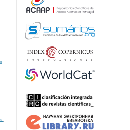
on
ês
,