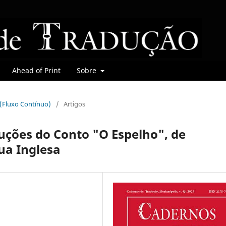
Ahead of Print
Sobre
r (Fluxo Contínuo)
/
Artigos
uções do Conto "O Espelho", de
ua Inglesa