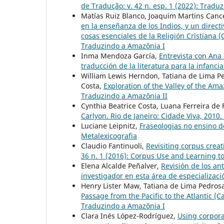
de Tradução: v. 42 n. esp. 1 (2022): Tradu
Matías Ruiz Blanco, Joaquim Martins Cancel
en la enseñanza de los Indios, y un direc
cosas esenciales de la Religión Cristiana (Ca
Traduzindo a Amazônia I
Inma Mendoza García,
Entrevista con Ana 
traducción de la literatura para la infanci
William Lewis Herndon, Tatiana de Lima P
Costa,
Exploration of the Valley of the Ama
Traduzindo a Amazônia II
Cynthia Beatrice Costa, Luana Ferreira de 
Carlyon. Rio de Janeiro: Cidade Viva, 2010.
Luciane Leipnitz,
Fraseologias no ensino 
Metalexicografia
Claudio Fantinuoli,
Revisiting corpus creat
36 n. 1 (2016): Corpus Use and Learning to
Elena Alcalde Peñalver,
Revisión de los an
investigador en esta área de especializac
Henry Lister Maw, Tatiana de Lima Pedros
Passage from the Pacific to the Atlantic (Ca
Traduzindo a Amazônia I
Clara Inés López-Rodríguez,
Using corpora 