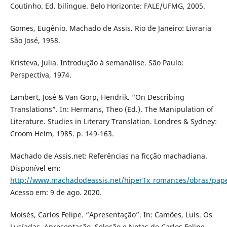
Coutinho. Ed. bilíngue. Belo Horizonte: FALE/UFMG, 2005.
Gomes, Eugênio. Machado de Assis. Rio de Janeiro: Livraria
São José, 1958.
Kristeva, Julia. Introdução à semanálise. São Paulo:
Perspectiva, 1974.
Lambert, José & Van Gorp, Hendrik. “On Describing
Translations”. In: Hermans, Theo (Ed.). The Manipulation of
Literature. Studies in Literary Translation. Londres & Sydney:
Croom Helm, 1985. p. 149-163.
Machado de Assis.net: Referências na ficção machadiana.
Disponível em:
http://www.machadodeassis.net/hiperTx_romances/obras/pape
Acesso em: 9 de ago. 2020.
Moisés, Carlos Felipe. “Apresentação”. In: Camões, Luís. Os
Lusíadas. Apresentação, Seleção e Notas de Carlos Felipe