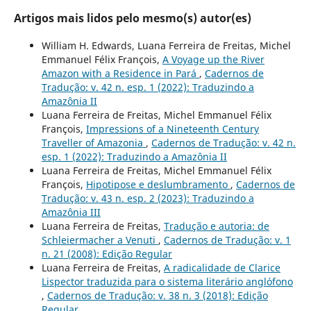
Artigos mais lidos pelo mesmo(s) autor(es)
William H. Edwards, Luana Ferreira de Freitas, Michel
Emmanuel Félix François,
A Voyage up the River
Amazon with a Residence in Pará
,
Cadernos de
Tradução: v. 42 n. esp. 1 (2022): Traduzindo a
Amazônia II
Luana Ferreira de Freitas, Michel Emmanuel Félix
François,
Impressions of a Nineteenth Century
Traveller of Amazonia
,
Cadernos de Tradução: v. 42 n.
esp. 1 (2022): Traduzindo a Amazônia II
Luana Ferreira de Freitas, Michel Emmanuel Félix
François,
Hipotipose e deslumbramento
,
Cadernos de
Tradução: v. 43 n. esp. 2 (2023): Traduzindo a
Amazônia III
Luana Ferreira de Freitas,
Tradução e autoria: de
Schleiermacher a Venuti
,
Cadernos de Tradução: v. 1
n. 21 (2008): Edição Regular
Luana Ferreira de Freitas,
A radicalidade de Clarice
Lispector traduzida para o sistema literário anglófono
,
Cadernos de Tradução: v. 38 n. 3 (2018): Edição
Regular