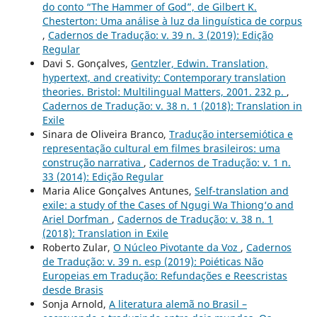
do conto “The Hammer of God”, de Gilbert K.
Chesterton: Uma análise à luz da linguística de corpus
,
Cadernos de Tradução: v. 39 n. 3 (2019): Edição
Regular
Davi S. Gonçalves,
Gentzler, Edwin. Translation,
hypertext, and creativity: Contemporary translation
theories. Bristol: Multilingual Matters, 2001. 232 p.
,
Cadernos de Tradução: v. 38 n. 1 (2018): Translation in
Exile
Sinara de Oliveira Branco,
Tradução intersemiótica e
representação cultural em filmes brasileiros: uma
construção narrativa
,
Cadernos de Tradução: v. 1 n.
33 (2014): Edição Regular
Maria Alice Gonçalves Antunes,
Self-translation and
exile: a study of the Cases of Ngugi Wa Thiong‘o and
Ariel Dorfman
,
Cadernos de Tradução: v. 38 n. 1
(2018): Translation in Exile
Roberto Zular,
O Núcleo Pivotante da Voz
,
Cadernos
de Tradução: v. 39 n. esp (2019): Poiéticas Não
Europeias em Tradução: Refundações e Reescristas
desde Brasis
Sonja Arnold,
A literatura alemã no Brasil –