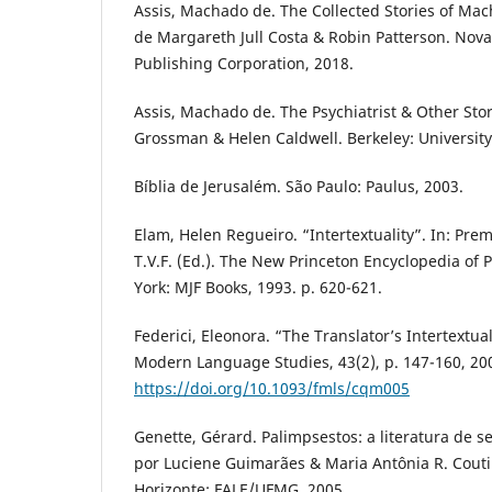
Assis, Machado de. The Collected Stories of Ma
de Margareth Jull Costa & Robin Patterson. Nova 
Publishing Corporation, 2018.
Assis, Machado de. The Psychiatrist & Other Stor
Grossman & Helen Caldwell. Berkeley: University 
Bíblia de Jerusalém. São Paulo: Paulus, 2003.
Elam, Helen Regueiro. “Intertextuality”. In: Pre
T.V.F. (Ed.). The New Princeton Encyclopedia of 
York: MJF Books, 1993. p. 620-621.
Federici, Eleonora. “The Translator’s Intertextu
Modern Language Studies, 43(2), p. 147-160, 20
https://doi.org/10.1093/fmls/cqm005
Genette, Gérard. Palimpsestos: a literatura de
por Luciene Guimarães & Maria Antônia R. Coutin
Horizonte: FALE/UFMG, 2005.