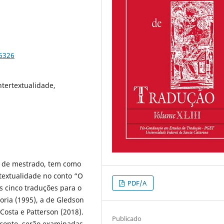
76326
ntertextualidade,
a de mestrado, tem como
textualidade no conto “O
PDF/A
s cinco traduções para o
oria (1995), a de Gledson
 Costa e Patterson (2018).
Publicado
o conto, serão examinadas