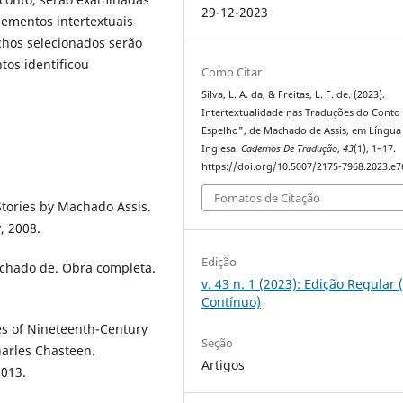
29-12-2023
lementos intertextuais
echos selecionados serão
tos identificou
Como Citar
Silva, L. A. da, & Freitas, L. F. de. (2023).
Intertextualidade nas Traduções do Conto
Espelho", de Machado de Assis, em Língua
Inglesa.
Cadernos De Tradução
,
43
(1), 1–17.
https://doi.org/10.5007/2175-7968.2023.e
Fomatos de Citação
Stories by Machado Assis.
, 2008.
Edição
achado de. Obra completa.
v. 43 n. 1 (2023): Edição Regular 
Contínuo)
es of Nineteenth-Century
Seção
harles Chasteen.
Artigos
2013.