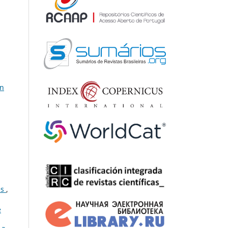
on
ês
,
e