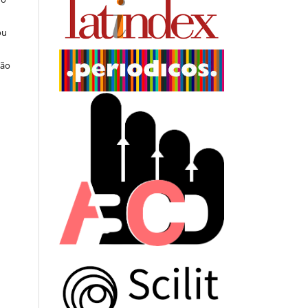
ou
ção