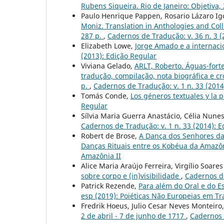
Rubens Siqueira. Rio de Janeiro: Objetiva,
Paulo Henrique Pappen, Rosario Lázaro Ig
Moniz. Translation in Anthologies and Col
287 p.
,
Cadernos de Tradução: v. 36 n. 3 (
Elizabeth Lowe,
Jorge Amado e a internacio
(2013): Edição Regular
Viviana Gelado,
ARLT, Roberto. Águas-forte
tradução, compilação, nota biográfica e cr
p.
,
Cadernos de Tradução: v. 1 n. 33 (2014
Tomás Conde,
Los géneros textuales y la 
Regular
Sílvia Maria Guerra Anastácio, Célia Nunes
Cadernos de Tradução: v. 1 n. 33 (2014): 
Robert de Brose,
A Dança dos Senhores da
Danças Rituais entre os Kobéua da Amazô
Amazônia II
Alice Maria Araújo Ferreira, Virgílio Soare
sobre corpo e (in)visibilidade
,
Cadernos de
Patrick Rezende,
Para além do Oral e do Es
esp (2019): Poiéticas Não Europeias em T
Fredrik Hoeus, Julio Cesar Neves Monteiro
2 de abril - 7 de junho de 1717
,
Cadernos 