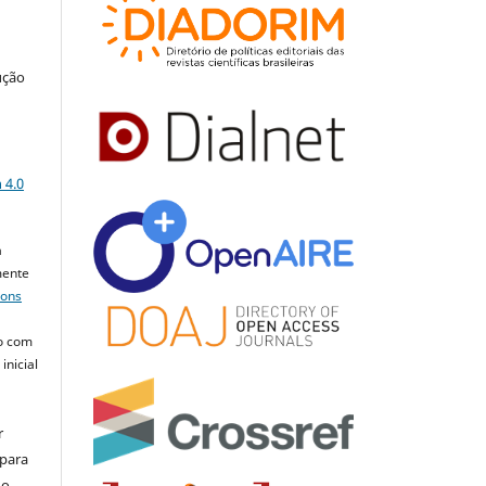
ução
a
 4.0
a
mente
mons
o com
inicial
r
 para
do