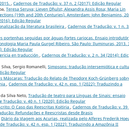
 2015.
,
Cadernos de Tradução: v. 37 n. 2 (2017): Edição Regular
oa,
Teresa Seruya; Lieven D´hulst; Alexandra Assis Rosa; Maria Lin
lections (19th and 20th Centuries). Amsterdam: John Benjamins, 20
2016): Edição Regular
nalização da literatura brasileira
,
Cadernos de Tradução: v. 1 n. 
s portenhas seguidas por águas-fortes cariocas. Ensaio introdutór
onologia Maria Paula Gurgel Ribeiro. São Paulo: Iluminuras, 2013. 
): Edição Regular
pericia en traducción
,
Cadernos de Tradução: v. 2 n. 34 (2014): Edi
 Silva, Sergio Romanelli,
Simpsons: tradução intersemiótica e cult
Edição Regular
s Máscaras: Tradução do Relato de Theodore Koch-Grünberg sobr
nia
,
Cadernos de Tradução: v. 42 n. esp. 1 (2022): Traduzindo a
s da Silva Neto,
Tradução de teatro para Línguas de Sinais: ensaio
 Tradução: v. 40 n. 1 (2020): Edição Regular
crito: O Caso das Reescritas Koitiria
,
Cadernos de Tradução: v. 39 
radução: Refundações e Reescristas desde Brasis
,
Diário da Viagem aos Acurias, realizada pelo Alferes Frederik Hoe
de Tradução: v. 42 n. esp. 1 (2022): Traduzindo a Amazônia II