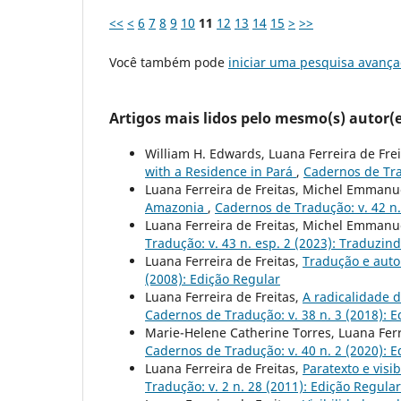
<<
<
6
7
8
9
10
11
12
13
14
15
>
>>
Você também pode
iniciar uma pesquisa avança
Artigos mais lidos pelo mesmo(s) autor(e
William H. Edwards, Luana Ferreira de Fre
with a Residence in Pará
,
Cadernos de Tra
Luana Ferreira de Freitas, Michel Emmanue
Amazonia
,
Cadernos de Tradução: v. 42 n.
Luana Ferreira de Freitas, Michel Emmanue
Tradução: v. 43 n. esp. 2 (2023): Traduzin
Luana Ferreira de Freitas,
Tradução e auto
(2008): Edição Regular
Luana Ferreira de Freitas,
A radicalidade d
Cadernos de Tradução: v. 38 n. 3 (2018): 
Marie-Helene Catherine Torres, Luana Ferr
Cadernos de Tradução: v. 40 n. 2 (2020): 
Luana Ferreira de Freitas,
Paratexto e vis
Tradução: v. 2 n. 28 (2011): Edição Regular