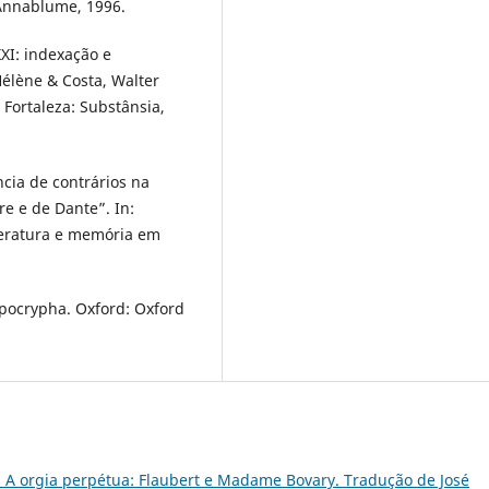
Annablume, 1996.
XI: indexação e
-Hélène & Costa, Walter
 Fortaleza: Substânsia,
ncia de contrários na
re e de Dante”. In:
literatura e memória em
Apocrypha. Oxford: Oxford
 A orgia perpétua: Flaubert e Madame Bovary. Tradução de José