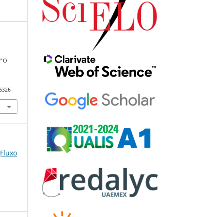
 "O
76326
(Fluxo