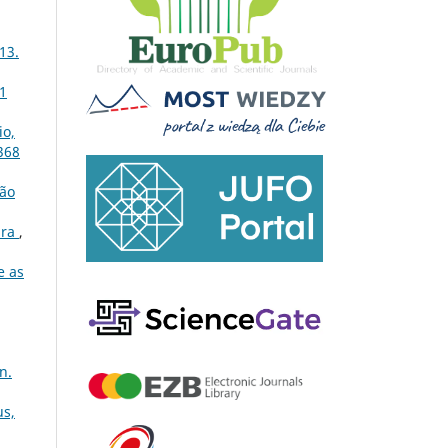
13.
31
io,
368
ção
ura
,
e as
n.
us,