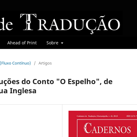
Ahead of Print
Sobre
r (Fluxo Contínuo)
/
Artigos
uções do Conto "O Espelho", de
ua Inglesa