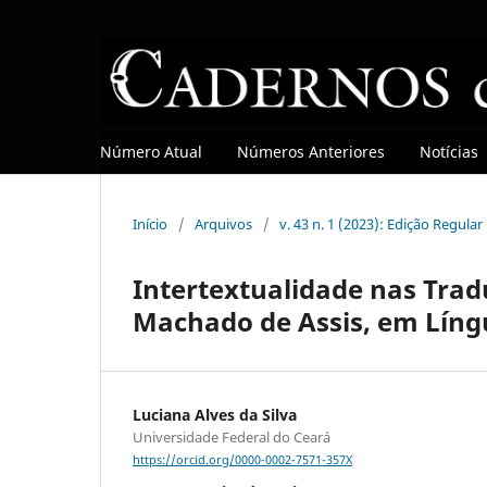
Número Atual
Números Anteriores
Notícias
Início
/
Arquivos
/
v. 43 n. 1 (2023): Edição Regula
Intertextualidade nas Trad
Machado de Assis, em Líng
Luciana Alves da Silva
Universidade Federal do Ceará
https://orcid.org/0000-0002-7571-357X