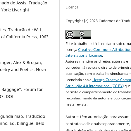
chado de Assis. Tradução
Licença
York: Liveright
Copyright (c) 2023 Cadernos de Trad
ies. Tradução de W. L.
of California Press, 1963.
Este trabalho está licenciado sob um
licença
Creative Commons Attribution
International License
.
Autores mantêm os direitos autorais e
minger, Alex & Brogan,
concedem à revista o direito de primeir
Poetry and Poetics. Nova
publicação, com o trabalho simultanea
licenciado sob a
Licença Creative Com
Atribuição 4.0 Internacional (CC BY)
que
al Baggage”. Forum for
permite o compartilhamento do trabalh
07. DOI:
reconhecimento da autoria e publicação 
nesta revista.
 segunda mão. Traduzido
Autores têm autorização para assumi
ho. Ed. bilíngue. Belo
contratos adicionais separadamente,
distribuição não exclusiva da versão 