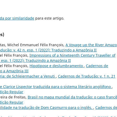
da por similaridade
para este artigo.
s)
itas, Michel Emmanuel Félix François,
A Voyage up the River Amaz
dução: v. 42 n. esp. 1 (2022): Traduzindo a Amazônia II
l Félix François,
Impressions of a Nineteenth Century Traveller of
 esp. 1 (2022): Traduzindo a Amazônia II
l Félix François,
Hipotipose e deslumbramento
,
Cadernos de
do a Amazônia III
ria: de Schleiermacher a Venuti
,
Cadernos de Tradução: v. 1 n. 21
e Clarice Lispector traduzida para o sistema literário anglófono
,
Edição Regular
eira de Freitas,
Brasil no mapa mundial da tradução: o caso franc
Edição Regular
ibilidade na tradução de Dom Casmurro para o inglês.
,
Cadernos d