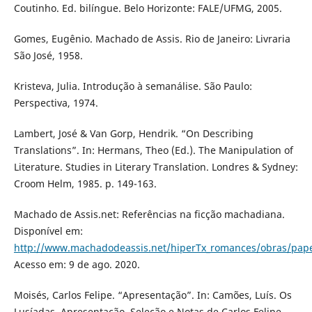
Coutinho. Ed. bilíngue. Belo Horizonte: FALE/UFMG, 2005.
Gomes, Eugênio. Machado de Assis. Rio de Janeiro: Livraria
São José, 1958.
Kristeva, Julia. Introdução à semanálise. São Paulo:
Perspectiva, 1974.
Lambert, José & Van Gorp, Hendrik. “On Describing
Translations”. In: Hermans, Theo (Ed.). The Manipulation of
Literature. Studies in Literary Translation. Londres & Sydney:
Croom Helm, 1985. p. 149-163.
Machado de Assis.net: Referências na ficção machadiana.
Disponível em:
http://www.machadodeassis.net/hiperTx_romances/obras/pape
Acesso em: 9 de ago. 2020.
Moisés, Carlos Felipe. “Apresentação”. In: Camões, Luís. Os
Lusíadas. Apresentação, Seleção e Notas de Carlos Felipe