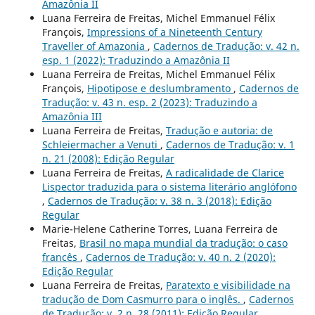
Amazônia II
Luana Ferreira de Freitas, Michel Emmanuel Félix
François,
Impressions of a Nineteenth Century
Traveller of Amazonia
,
Cadernos de Tradução: v. 42 n.
esp. 1 (2022): Traduzindo a Amazônia II
Luana Ferreira de Freitas, Michel Emmanuel Félix
François,
Hipotipose e deslumbramento
,
Cadernos de
Tradução: v. 43 n. esp. 2 (2023): Traduzindo a
Amazônia III
Luana Ferreira de Freitas,
Tradução e autoria: de
Schleiermacher a Venuti
,
Cadernos de Tradução: v. 1
n. 21 (2008): Edição Regular
Luana Ferreira de Freitas,
A radicalidade de Clarice
Lispector traduzida para o sistema literário anglófono
,
Cadernos de Tradução: v. 38 n. 3 (2018): Edição
Regular
Marie-Helene Catherine Torres, Luana Ferreira de
Freitas,
Brasil no mapa mundial da tradução: o caso
francês
,
Cadernos de Tradução: v. 40 n. 2 (2020):
Edição Regular
Luana Ferreira de Freitas,
Paratexto e visibilidade na
tradução de Dom Casmurro para o inglês.
,
Cadernos
de Tradução: v. 2 n. 28 (2011): Edição Regular