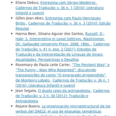
Eliane Debus,
Entrevista com Sérgio Medeiros
,
Cadernos de Tradução: v. 36 n. 1 (2016): Literatura
Infantil e Juvenil
Gilles Jean Abes,
Entrevista com Paulo Henriques
Britto
,
Cadernos de Tradução: v. 36 n. 3 (2016): Edição
Regular
Hanna Beer, Silvana Aguiar dos Santos,
Russell, D.;
Hale, S. Interpreting in Legal Settings. Washington,
DC: Gallaudet University Press, 2008. 180p.
,
Cadernos
de Tradução: v. 41 n. esp. 2 (2021): Estudos da
Tradução e da Interpretação de Línguas de Sinais:
Atualidades, Perspectivas e Desafios
Rosemary de Paula Leite Carter,
"The Penitent Wag" e
"The Funny – Man Who Repented": discutindo
transposições do conto “O engraçado arrependido”,
de Monteiro Lobato
,
Cadernos de Tradução: v. 36 n. 1
(2016): Literatura Infantil e Juvenil
Jean Segata,
O duplo cego da antropologia
,
Cadernos
de Tradução: v. 2 n. 30 (2012): Tradução e
Antropologia
Rejane Bueno,
La organización microestructural de los
verbos del DAELE: el uso de etiquetas semánticas