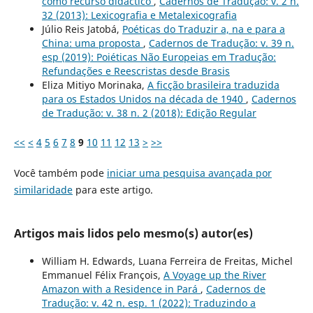
como recurso didáctico
,
Cadernos de Tradução: v. 2 n.
32 (2013): Lexicografia e Metalexicografia
Júlio Reis Jatobá,
Poéticas do Traduzir a, na e para a
China: uma proposta
,
Cadernos de Tradução: v. 39 n.
esp (2019): Poiéticas Não Europeias em Tradução:
Refundações e Reescristas desde Brasis
Eliza Mitiyo Morinaka,
A ficção brasileira traduzida
para os Estados Unidos na década de 1940
,
Cadernos
de Tradução: v. 38 n. 2 (2018): Edição Regular
<<
<
4
5
6
7
8
9
10
11
12
13
>
>>
Você também pode
iniciar uma pesquisa avançada por
similaridade
para este artigo.
Artigos mais lidos pelo mesmo(s) autor(es)
William H. Edwards, Luana Ferreira de Freitas, Michel
Emmanuel Félix François,
A Voyage up the River
Amazon with a Residence in Pará
,
Cadernos de
Tradução: v. 42 n. esp. 1 (2022): Traduzindo a