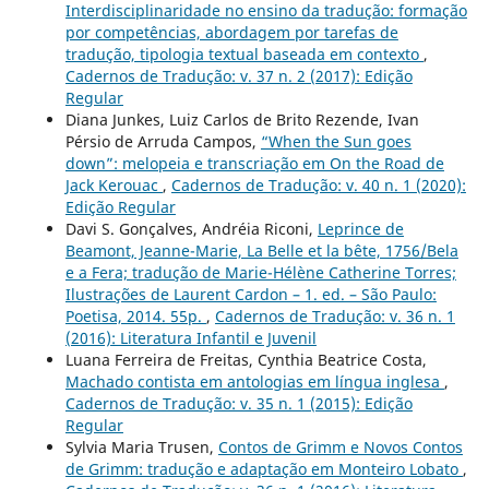
Interdisciplinaridade no ensino da tradução: formação
por competências, abordagem por tarefas de
tradução, tipologia textual baseada em contexto
,
Cadernos de Tradução: v. 37 n. 2 (2017): Edição
Regular
Diana Junkes, Luiz Carlos de Brito Rezende, Ivan
Pérsio de Arruda Campos,
“When the Sun goes
down”: melopeia e transcriação em On the Road de
Jack Kerouac
,
Cadernos de Tradução: v. 40 n. 1 (2020):
Edição Regular
Davi S. Gonçalves, Andréia Riconi,
Leprince de
Beamont, Jeanne-Marie, La Belle et la bête, 1756/Bela
e a Fera; tradução de Marie-Hélène Catherine Torres;
Ilustrações de Laurent Cardon – 1. ed. – São Paulo:
Poetisa, 2014. 55p.
,
Cadernos de Tradução: v. 36 n. 1
(2016): Literatura Infantil e Juvenil
Luana Ferreira de Freitas, Cynthia Beatrice Costa,
Machado contista em antologias em língua inglesa
,
Cadernos de Tradução: v. 35 n. 1 (2015): Edição
Regular
Sylvia Maria Trusen,
Contos de Grimm e Novos Contos
de Grimm: tradução e adaptação em Monteiro Lobato
,