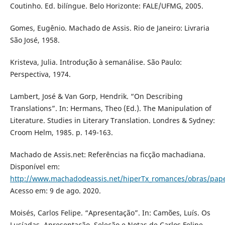
Coutinho. Ed. bilíngue. Belo Horizonte: FALE/UFMG, 2005.
Gomes, Eugênio. Machado de Assis. Rio de Janeiro: Livraria
São José, 1958.
Kristeva, Julia. Introdução à semanálise. São Paulo:
Perspectiva, 1974.
Lambert, José & Van Gorp, Hendrik. “On Describing
Translations”. In: Hermans, Theo (Ed.). The Manipulation of
Literature. Studies in Literary Translation. Londres & Sydney:
Croom Helm, 1985. p. 149-163.
Machado de Assis.net: Referências na ficção machadiana.
Disponível em:
http://www.machadodeassis.net/hiperTx_romances/obras/pape
Acesso em: 9 de ago. 2020.
Moisés, Carlos Felipe. “Apresentação”. In: Camões, Luís. Os
Lusíadas. Apresentação, Seleção e Notas de Carlos Felipe