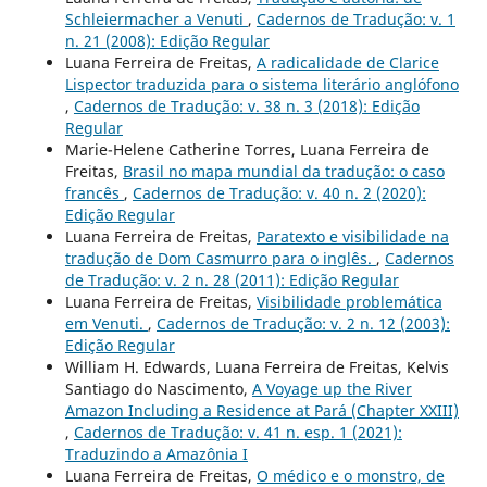
Schleiermacher a Venuti
,
Cadernos de Tradução: v. 1
n. 21 (2008): Edição Regular
Luana Ferreira de Freitas,
A radicalidade de Clarice
Lispector traduzida para o sistema literário anglófono
,
Cadernos de Tradução: v. 38 n. 3 (2018): Edição
Regular
Marie-Helene Catherine Torres, Luana Ferreira de
Freitas,
Brasil no mapa mundial da tradução: o caso
francês
,
Cadernos de Tradução: v. 40 n. 2 (2020):
Edição Regular
Luana Ferreira de Freitas,
Paratexto e visibilidade na
tradução de Dom Casmurro para o inglês.
,
Cadernos
de Tradução: v. 2 n. 28 (2011): Edição Regular
Luana Ferreira de Freitas,
Visibilidade problemática
em Venuti.
,
Cadernos de Tradução: v. 2 n. 12 (2003):
Edição Regular
William H. Edwards, Luana Ferreira de Freitas, Kelvis
Santiago do Nascimento,
A Voyage up the River
Amazon Including a Residence at Pará (Chapter XXIII)
,
Cadernos de Tradução: v. 41 n. esp. 1 (2021):
Traduzindo a Amazônia I
Luana Ferreira de Freitas,
O médico e o monstro, de