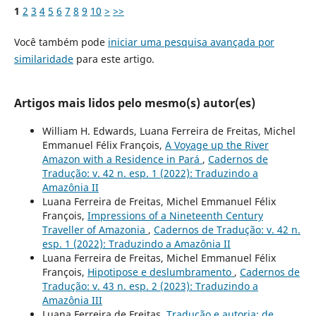
1
2
3
4
5
6
7
8
9
10
>
>>
Você também pode
iniciar uma pesquisa avançada por
similaridade
para este artigo.
Artigos mais lidos pelo mesmo(s) autor(es)
William H. Edwards, Luana Ferreira de Freitas, Michel
Emmanuel Félix François,
A Voyage up the River
Amazon with a Residence in Pará
,
Cadernos de
Tradução: v. 42 n. esp. 1 (2022): Traduzindo a
Amazônia II
Luana Ferreira de Freitas, Michel Emmanuel Félix
François,
Impressions of a Nineteenth Century
Traveller of Amazonia
,
Cadernos de Tradução: v. 42 n.
esp. 1 (2022): Traduzindo a Amazônia II
Luana Ferreira de Freitas, Michel Emmanuel Félix
François,
Hipotipose e deslumbramento
,
Cadernos de
Tradução: v. 43 n. esp. 2 (2023): Traduzindo a
Amazônia III
Luana Ferreira de Freitas,
Tradução e autoria: de