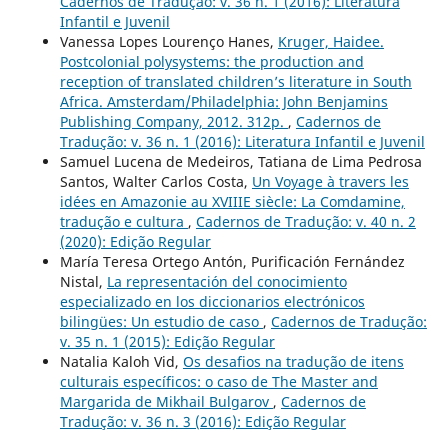
Cadernos de Tradução: v. 36 n. 1 (2016): Literatura
Infantil e Juvenil
Vanessa Lopes Lourenço Hanes,
Kruger, Haidee.
Postcolonial polysystems: the production and
reception of translated children’s literature in South
Africa. Amsterdam/Philadelphia: John Benjamins
Publishing Company, 2012. 312p.
,
Cadernos de
Tradução: v. 36 n. 1 (2016): Literatura Infantil e Juvenil
Samuel Lucena de Medeiros, Tatiana de Lima Pedrosa
Santos, Walter Carlos Costa,
Un Voyage à travers les
idées en Amazonie au XVIIIE siècle: La Comdamine,
tradução e cultura
,
Cadernos de Tradução: v. 40 n. 2
(2020): Edição Regular
María Teresa Ortego Antón, Purificación Fernández
Nistal,
La representación del conocimiento
especializado en los diccionarios electrónicos
bilingües: Un estudio de caso
,
Cadernos de Tradução:
v. 35 n. 1 (2015): Edição Regular
Natalia Kaloh Vid,
Os desafios na tradução de itens
culturais específicos: o caso de The Master and
Margarida de Mikhail Bulgarov
,
Cadernos de
Tradução: v. 36 n. 3 (2016): Edição Regular