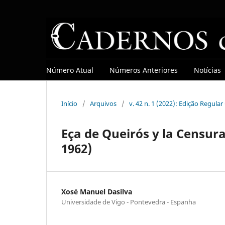
Número Atual
Números Anteriores
Notícias
Início
/
Arquivos
/
v. 42 n. 1 (2022): Edição Regula
Eça de Queirós y la Censur
1962)
Xosé Manuel Dasilva
Universidade de Vigo - Pontevedra - Espanha