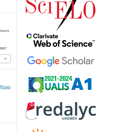
ensura
83067
(Fluxo