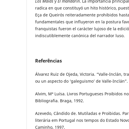
Los Maias
y
El mandarín
. La importancia principa
radica en que constituyó un hito histórico, pues
Eça de Queirós reiteradamente prohibidos hasta
fundamentales que influyeron en la postura fav
franquistas fueron el carácter lujoso de la edici
indiscutiblemente canónica del narrador luso.
Referências
Álvarez Ruiz de Ojeda, Victoria. “Valle-Inclán, t
ou un aspecto do ‘galeguismo’ de Valle-Inclán”. 
Alvim, Mª Luísa. Livros Portugueses Proibidos no
Bibliografia. Braga, 1992.
Azevedo, Cândido de. Mutiladas e Proibidas. Par
literária em Portugal nos tempos do Estado Novo.
Caminho, 1997.