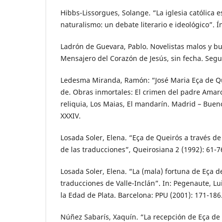
Hibbs-Lissorgues, Solange. “La iglesia católica e
naturalismo: un debate literario e ideológico”. Í
Ladrón de Guevara, Pablo. Novelistas malos y bu
Mensajero del Corazón de Jesús, sin fecha. Se
Ledesma Miranda, Ramón: “José Maria Eça de Que
de. Obras inmortales: El crimen del padre Amaro,
reliquia, Los Maias, El mandarín. Madrid – Buenos
XXXIV.
Losada Soler, Elena. “Eça de Queirós a través de
de las traducciones”, Queirosiana 2 (1992): 61-7
Losada Soler, Elena. “La (mala) fortuna de Eça d
traducciones de Valle-Inclán”. In: Pegenaute, Lui
la Edad de Plata. Barcelona: PPU (2001): 171-186
Núñez Sabarís, Xaquín. “La recepción de Eça de 