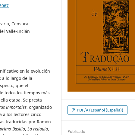
83067
raria, Censura
el Valle-Inclán
ificativo en la evolución
a lo largo de la
specto, que el
 de todos los tiempos más
ella etapa. Se presta
as inmortales
, organizado
PDF/A (Español (España))
a a los lectores cinco
llas traducidas por Ramón
 primo Basilio
,
La reliquia
,
Publicado