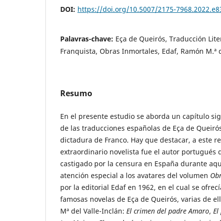
DOI:
https://doi.org/10.5007/2175-7968.2022.e
Palavras-chave:
Eça de Queirós, Traducción Lite
Franquista, Obras Inmortales, Edaf, Ramón M.ª d
Resumo
En el presente estudio se aborda un capítulo sign
de las traducciones españolas de Eça de Queirós 
dictadura de Franco. Hay que destacar, a este re
extraordinario novelista fue el autor portugués
castigado por la censura en España durante aqu
atención especial a los avatares del volumen
Obr
por la editorial Edaf en 1962, en el cual se ofrecí
famosas novelas de Eça de Queirós, varias de e
Mª del Valle-Inclán:
El crimen del padre Amaro
,
El