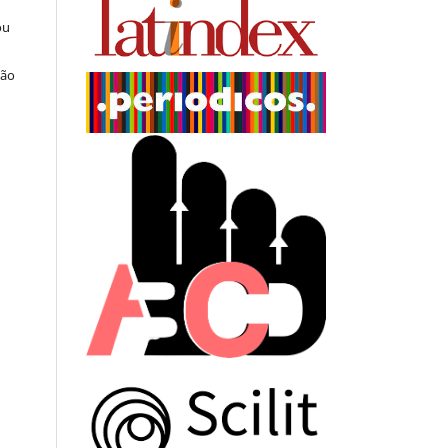
ou
ção