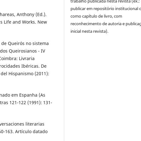
trabalho publicada nesta revista (ex.:
publicar em repositório institucional 
ahareas, Anthony (Ed.).
como capítulo de livro, com
is Life and Works. New
reconhecimento de autoria e publica
inicial nesta revista).
a de Queirós no sistema
udos Queirosianos - IV
Coimbra: Livraria
rocidades Ibéricas. De
 del Hispanismo (2011):
inado em Espanha (As
tras 121-122 (1991): 131-
ersaciones literarias
60-163. Artículo datado