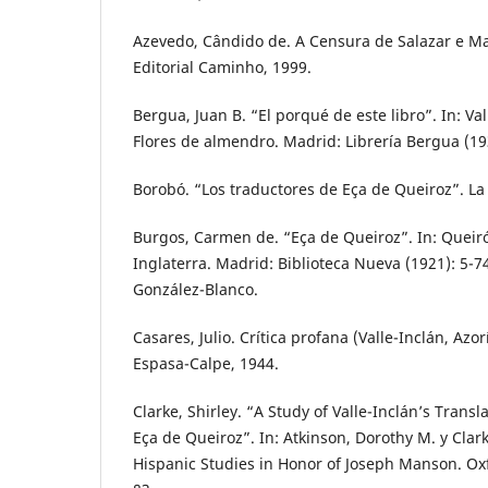
Azevedo, Cândido de. A Censura de Salazar e Ma
Editorial Caminho, 1999.
Bergua, Juan B. “El porqué de este libro”. In: Va
Flores de almendro. Madrid: Librería Bergua (193
Borobó. “Los traductores de Eça de Queiroz”. La 
Burgos, Carmen de. “Eça de Queiroz”. In: Queiró
Inglaterra. Madrid: Biblioteca Nueva (1921): 5-
González-Blanco.
Casares, Julio. Crítica profana (Valle-Inclán, Azo
Espasa-Calpe, 1944.
Clarke, Shirley. “A Study of Valle-Inclán’s Transl
Eça de Queiroz”. In: Atkinson, Dorothy M. y Clark
Hispanic Studies in Honor of Joseph Manson. Oxf