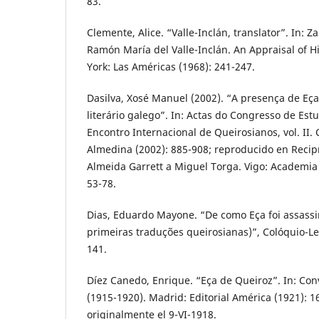
83.
Clemente, Alice. “Valle-Inclán, translator”. In: Z
Ramón María del Valle-Inclán. An Appraisal of H
York: Las Américas (1968): 241-247.
Dasilva, Xosé Manuel (2002). “A presença de Eç
literário galego”. In: Actas do Congresso de Est
Encontro Internacional de Queirosianos, vol. II. 
Almedina (2002): 885-908; reproducido en Recip
Almeida Garrett a Miguel Torga. Vigo: Academia
53-78.
Dias, Eduardo Mayone. “De como Eça foi assass
primeiras traduções queirosianas)”, Colóquio-Le
141.
Díez Canedo, Enrique. “Eça de Queiroz”. In: Conv
(1915-1920). Madrid: Editorial América (1921): 1
originalmente el 9-VI-1918.