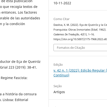
l de esta publicación
10-11-2022
to que recogía textos de
 entonces. Los factores
orable de las autoridades
Como Citar
ón y la condición
Dasilva, X. M. (2022). Eça de Queirós y la C
Franquista: Obras Inmortales (Edaf, 1962).
Cadernos De Tradução
,
42
(1), 1–16.
https://doi.org/10.5007/2175-7968.2022.e
Fomatos de Citação
raductor de Eça de Queiróz
Edição
Grial 223 (2019): 38-41.
v. 42 n. 1 (2022): Edição Regular 
Contínuo)
 Regime Fascista:
Seção
Artigos
a a história da censura
 Lisboa: Editorial