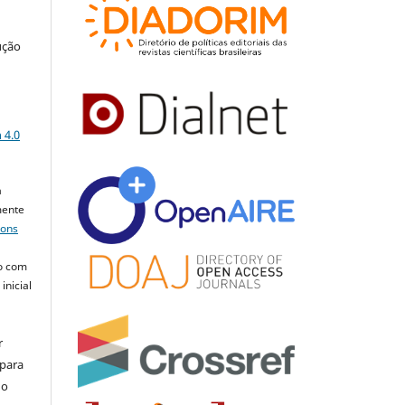
ução
a
 4.0
a
mente
mons
o com
inicial
r
 para
do