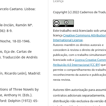
Licença
rcelo Caetano. Lisboa:
Copyright (c) 2022 Cadernos de Trad
lle-Inclán, Ramón Mª.
Este trabalho está licenciado sob um
6): 8-9.
licença
Creative Commons Attribution
International License
.
Noche, 18-III-1946.
Autores mantêm os direitos autorais e
concedem à revista o direito de primeir
s, Eça de. Cartas de
publicação, com o trabalho simultanea
74. Traducción de Andrés
licenciado sob a
Licença Creative Com
Atribuição 4.0 Internacional (CC BY)
que
permite o compartilhamento do trabalh
rín, Ricardo León), Madrid:
reconhecimento da autoria e publicação 
nesta revista.
ations of Three Novels by
Autores têm autorização para assumi
e, Anthony H. (Eds.).
contratos adicionais separadamente,
ord: Dolphin (1972): 65-
distribuição não exclusiva da versão 