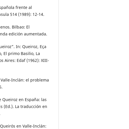
spañola frente al
nsula 514 (1989): 12-14.
enos. Bilbao: El
gunda edición aumentada.
iroz”. In: Queiroz, Eça
 El primo Basilio, La
 Aires: Edaf (1962): XIII-
 Valle-Inclán: el problema
6.
e Queiroz en España: las
s (Ed.). La traducción en
.
Queirós en Valle-Inclán: